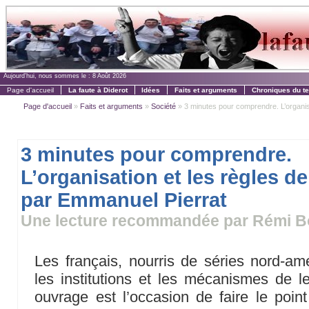
Aujourd'hui, nous sommes le :
8 Août 2026
Page d'accueil
La faute à Diderot
Idées
Faits et arguments
Chroniques du t
Page d'accueil
»
Faits et arguments
»
Société
» 3 minutes pour comprendre. L’organisat
3 minutes pour comprendre.
L’organisation et les règles de
par Emmanuel Pierrat
Une lecture recommandée par Rémi B
Les français, nourris de séries nord-am
les institutions et les mécanismes de le
ouvrage est l’occasion de faire le point