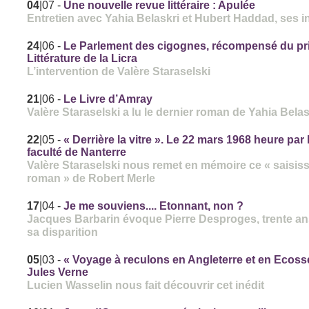
04
|07
-
Une nouvelle revue littéraire : Apulée
Entretien avec Yahia Belaskri et Hubert Haddad, ses in
24
|06
-
Le Parlement des cigognes, récompensé du pr
Littérature de la Licra
L’intervention de Valère Staraselski
21
|06
-
Le Livre d’Amray
Valère Staraselski a lu le dernier roman de Yahia Belas
22
|05
-
« Derrière la vitre ». Le 22 mars 1968 heure par 
faculté de Nanterre
Valère Staraselski nous remet en mémoire ce « saisis
roman » de Robert Merle
17
|04
-
Je me souviens.... Etonnant, non ?
Jacques Barbarin évoque Pierre Desproges, trente an
sa disparition
05
|03
-
« Voyage à reculons en Angleterre et en Ecoss
Jules Verne
Lucien Wasselin nous fait découvrir cet inédit