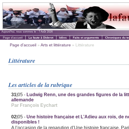
Aujourd'hui, nous sommes le :
7 Août 2026
Page d'accueil
La faute à Diderot
Idées
Faits et arguments
Chroniques du t
Page d'accueil
»
Arts et littérature
» Littérature
Littérature
Les articles de la rubrique
31
|05
-
Ludwig Renn, une des grandes figures de la lit
allemande
Par François Eychart
02
|05
-
Une histoire française et L’Adieu aux rois, de
disponibles !
A l’occasion de la reparution d’Une histoire française, Par