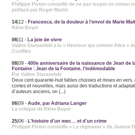
Philippe Pivion conseille de ne pas louper ce roman n
préfacé par Roger Martin
14
|12
-
Francesca, de la douleur à l’envol de Marie Mai
Rémi Boyer
06
|11
-
La joie de vivre
Valère Staraselski a lu « Heureux qui comme Alice » d
Cuvilliez
08
|09
-
400e anniversaire de la naissance de Jean de l
Fontaine : Jean de la Fontaine, l’indémodable
Par Valère Staraselski
Deux cent quarante-huit fables choisies et mises en vers,
contes et nouvelles, mais aussi des traductions et adapta
d’auteurs anciens, on (...)
06
|09
-
Aude, par Adriana Langer
La critique de Rémi Boyer
25
|06
-
L’histoire d’un mec… et d’un crime
Philippe Pivion conseille « Le régisseur » de Jeanne