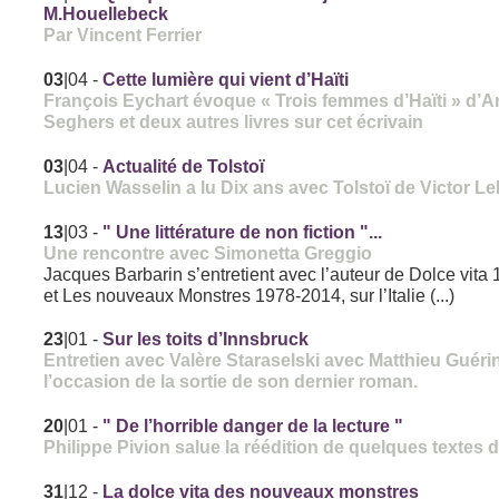
M.Houellebeck
Par Vincent Ferrier
03
|04
-
Cette lumière qui vient d’Haïti
François Eychart évoque « Trois femmes d’Haïti » d’
Seghers et deux autres livres sur cet écrivain
03
|04
-
Actualité de Tolstoï
Lucien Wasselin a lu Dix ans avec Tolstoï de Victor L
13
|03
-
" Une littérature de non fiction "...
Une rencontre avec Simonetta Greggio
Jacques Barbarin s’entretient avec l’auteur de Dolce vita
et Les nouveaux Monstres 1978-2014, sur l’Italie (...)
23
|01
-
Sur les toits d’Innsbruck
Entretien avec Valère Staraselski avec Matthieu Guéri
l’occasion de la sortie de son dernier roman.
20
|01
-
" De l’horrible danger de la lecture "
Philippe Pivion salue la réédition de quelques textes d
31
|12
-
La dolce vita des nouveaux monstres