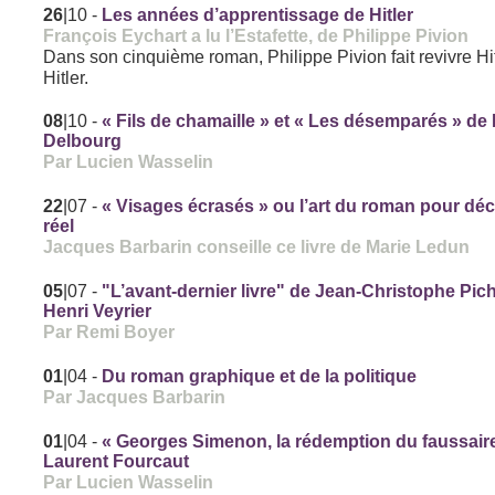
26
|10
-
Les années d’apprentissage de Hitler
François Eychart a lu l’Estafette, de Philippe Pivion
Dans son cinquième roman, Philippe Pivion fait revivre Hi
Hitler.
08
|10
-
« Fils de chamaille » et « Les désemparés » de 
Delbourg
Par Lucien Wasselin
22
|07
-
« Visages écrasés » ou l’art du roman pour décr
réel
Jacques Barbarin conseille ce livre de Marie Ledun
05
|07
-
"L’avant-dernier livre" de Jean-Christophe Pic
Henri Veyrier
Par Remi Boyer
01
|04
-
Du roman graphique et de la politique
Par Jacques Barbarin
01
|04
-
« Georges Simenon, la rédemption du faussair
Laurent Fourcaut
Par Lucien Wasselin