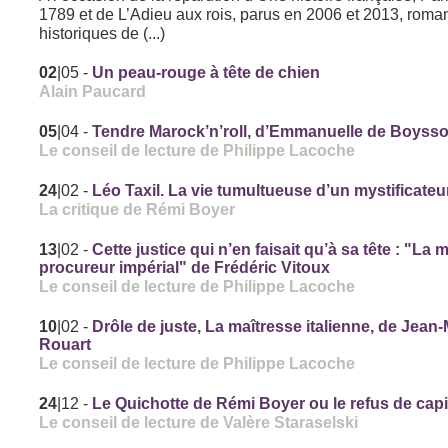
1789 et de L’Adieu aux rois, parus en 2006 et 2013, roma
historiques de (...)
02
|05
-
Un peau-rouge à tête de chien
Alain Paucard
05
|04
-
Tendre Marock’n’roll, d’Emmanuelle de Boyss
Le conseil de lecture de Philippe Lacoche
24
|02
-
Léo Taxil. La vie tumultueuse d’un mystificateu
La critique de Rémi Boyer
13
|02
-
Cette justice qui n’en faisait qu’à sa tête : "La 
procureur impérial" de Frédéric Vitoux
Le conseil de lecture de Philippe Lacoche
10
|02
-
Drôle de juste, La maîtresse italienne, de Jean-
Rouart
Le conseil de lecture de Philippe Lacoche
24
|12
-
Le Quichotte de Rémi Boyer ou le refus de capi
Le conseil de lecture de Valère Staraselski