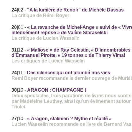
24
|02
-
"A la lumière de Renoir" de Michèle Dassas
La critique de Rémi Boyer
20
|01
-
« La revanche de Michel-Ange » suivi de « Vivr
intensément repose » de Valère Staraselski
La critique de Lucien Wasselin
31
|12
-
« Mafioso » de Ray Celestin, « D’innombrables 
d’Emmanuel Pirotte, « 19 tonnes » de Thierry Vimal
Les critiques de Lucien Wasselin
24
|11
-
Ces silences qui ont plombé nos vies
Remi Boyer recommande le dernier ouvrege de Muriel 
30
|10
-
ARAGON : CHAMPAGNE !
Deux spectacles, trois parutions de livres nous sont 
par Madeleine Leuthey, ainsi qu’un événement autour
Triolet
27
|10
-
« Aragon, stalinien ? Mythe et réalité »
Lucien Wasselin recommande ce livre de Bernard Vas