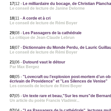
17
|12
-
Le milliardaire du bocage, de Christian Plancha
Le conseil de lecture de Janine Delorme
18
|11
-
A corde et à cri
Le conseil de lecture de Rémi Boyer
29
|08
-
Les Passagers de la cathédrale
La critique de Jean-Claude Lebrun
16
|07
-
Dictionnaire du Monde Perdu, de Lauric Guilla
Le conseil de lecture de Rémi Boyer
21
|06
-
Dutourd vaut le détour
Par Max Bergez
08
|05
-
"Lovecraft ou l’explosion post-mortem d’un o
écrivain de Providence" et "Les Silences de Venise"
Les conseils de lecture de Rémi Boyer
07
|05
-
Un texte rare et beau,"Sur les murs"de Bernard
Un article du poète Francis Vladimir...
07
|04
-
"Les Passagers de la cathédrale", lectures mul