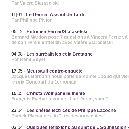
Par Valère Staraselski
11
|01
-
Le Dernier Assaut de Tardi
Par Philippe Pivion
05
|12
-
Entretien Ferrier/Staraselski
Bernard Mardon pose 7 questions à Vincent Ferrier, à
de son livre d’entretien avec Valère Staraselski
04
|08
-
Les surréalistes et la Bretagne
Par Rémi Boyer
17
|05
-
Meursault contre-enquête
Jacques Barbarin nous parle de Kamel Daoud qui vien
le prix Goncourt du 1er roman
15
|05
-
Christa Wolf par elle-même
François Eychart évoque "Lire, écrire, vivre"
23
|04
-
Les chères lectrices de Philippe Lacoche
Patrick Plaisance a lu "Les dessous chics"
03
|04
-
Quelques réflexions au sujet de « Soumission 