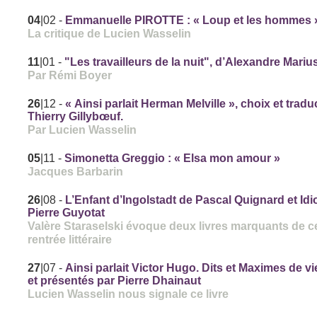
04
|02
-
Emmanuelle PIROTTE : « Loup et les hommes 
La critique de Lucien Wasselin
11
|01
-
"Les travailleurs de la nuit", d’Alexandre Mari
Par Rémi Boyer
26
|12
-
« Ainsi parlait Herman Melville », choix et tradu
Thierry Gillybœuf.
Par Lucien Wasselin
05
|11
-
Simonetta Greggio : « Elsa mon amour »
Jacques Barbarin
26
|08
-
L’Enfant d’Ingolstadt de Pascal Quignard et Idi
Pierre Guyotat
Valère Staraselski évoque deux livres marquants de c
rentrée littéraire
27
|07
-
Ainsi parlait Victor Hugo. Dits et Maximes de vi
et présentés par Pierre Dhainaut
Lucien Wasselin nous signale ce livre