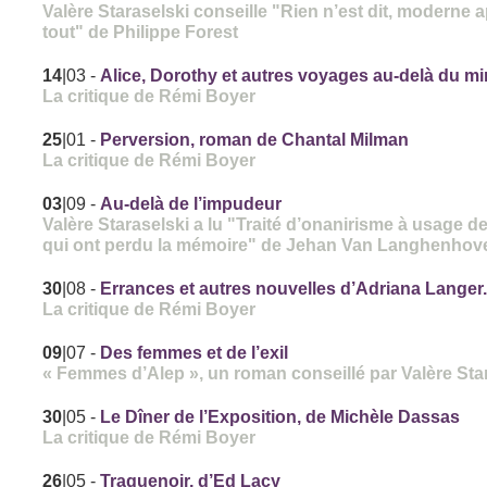
Valère Staraselski conseille "Rien n’est dit, moderne 
tout" de Philippe Forest
14
|03
-
Alice, Dorothy et autres voyages au-delà du mi
La critique de Rémi Boyer
25
|01
-
Perversion, roman de Chantal Milman
La critique de Rémi Boyer
03
|09
-
Au-delà de l’impudeur
Valère Staraselski a lu "Traité d’onanirisme à usage de
qui ont perdu la mémoire" de Jehan Van Langhenhov
30
|08
-
Errances et autres nouvelles d’Adriana Langer.
La critique de Rémi Boyer
09
|07
-
Des femmes et de l’exil
« Femmes d’Alep », un roman conseillé par Valère Sta
30
|05
-
Le Dîner de l’Exposition, de Michèle Dassas
La critique de Rémi Boyer
26
|05
-
Traquenoir, d’Ed Lacy