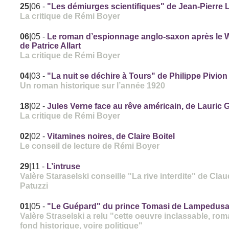
25
|06
-
"Les démiurges scientifiques" de Jean-Pierre L
La critique de Rémi Boyer
06
|05
-
Le roman d’espionnage anglo-saxon après le W
de Patrice Allart
La critique de Rémi Boyer
04
|03
-
"La nuit se déchire à Tours" de Philippe Pivion
Un roman historique sur l’année 1920
18
|02
-
Jules Verne face au rêve américain, de Lauric 
La critique de Rémi Boyer
02
|02
-
Vitamines noires, de Claire Boitel
Le conseil de lecture de Rémi Boyer
29
|11
-
L’intruse
Valère Staraselski conseille "La rive interdite" de Clau
Patuzzi
01
|05
-
"Le Guépard" du prince Tomasi de Lampedus
Valère Straselski a relu "cette oeuvre inclassable, ro
fond historique, voire politique"