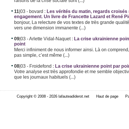
raisons de la crise sociale sont (...)
11
|03
- bovard :
Les vérités du matin, regards croisés
engagement. Un livre de Francette Lazard et René P
bonjour, La relecture de vos textes de très grande qualit
vers une dimension immanente (...)
09
|03
- Arlette Vidal-Naquet :
La crise ukrainienne poin
point
Merci infiniment de nous informer ainsi. Là on comprend,
pas simple, c’est même (...)
08
|03
- Froidefond :
La crise ukrainienne point par poi
Votre analyse est très approfondie et me semble objectiv
que les journaux habituels (...)
Copyright © 2008 - 2026 lafauteadiderot.net
Haut de page
Pa