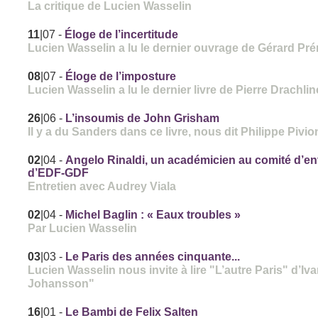
La critique de Lucien Wasselin
11
|07
-
Éloge de l’incertitude
Lucien Wasselin a lu le dernier ouvrage de Gérard Pr
08
|07
-
Éloge de l’imposture
Lucien Wasselin a lu le dernier livre de Pierre Drachlin
26
|06
-
L’insoumis de John Grisham
Il y a du Sanders dans ce livre, nous dit Philippe Pivio
02
|04
-
Angelo Rinaldi, un académicien au comité d’en
d’EDF-GDF
Entretien avec Audrey Viala
02
|04
-
Michel Baglin : « Eaux troubles »
Par Lucien Wasselin
03
|03
-
Le Paris des années cinquante...
Lucien Wasselin nous invite à lire "L’autre Paris" d’Iva
Johansson"
16
|01
-
Le Bambi de Felix Salten