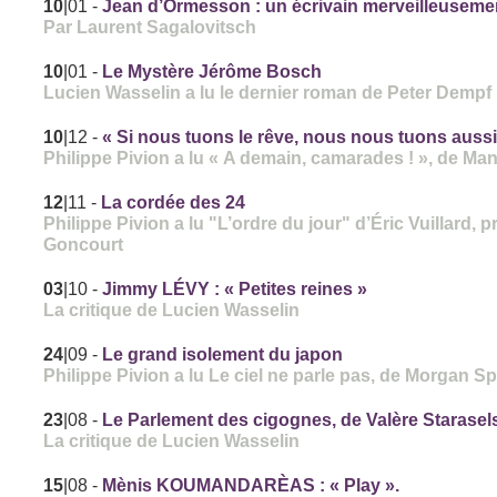
10
|01
-
Jean d’Ormesson : un écrivain merveilleusemen
Par Laurent Sagalovitsch
10
|01
-
Le Mystère Jérôme Bosch
Lucien Wasselin a lu le dernier roman de Peter Dempf
10
|12
-
« Si nous tuons le rêve, nous nous tuons aussi
Philippe Pivion a lu « A demain, camarades ! », de Ma
12
|11
-
La cordée des 24
Philippe Pivion a lu "L’ordre du jour" d’Éric Vuillard, p
Goncourt
03
|10
-
Jimmy LÉVY : « Petites reines »
La critique de Lucien Wasselin
24
|09
-
Le grand isolement du japon
Philippe Pivion a lu Le ciel ne parle pas, de Morgan S
23
|08
-
Le Parlement des cigognes, de Valère Starasel
La critique de Lucien Wasselin
15
|08
-
Mènis KOUMANDARÈAS : « Play ».