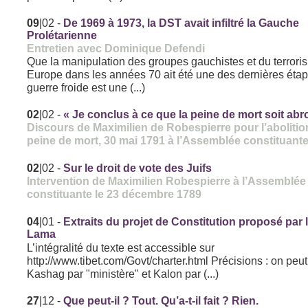
09
|02
-
De 1969 à 1973, la DST avait infiltré la Gauche
Prolétarienne
Entretien avec Dominique Defendi
Que la manipulation des groupes gauchistes et du terrori
Europe dans les années 70 ait été une des dernières étap
guerre froide est une (...)
02
|02
-
« Je conclus à ce que la peine de mort soit ab
Discours de Maximilien de Robespierre pour l’abolitio
peine de mort, 30 mai 1791 à l’Assemblée constituant
02
|02
-
Sur le droit de vote des Juifs
Intervention de Maximilien Robespierre à l’Assemblée
constituante le 23 décembre 1789
04
|01
-
Extraits du projet de Constitution proposé par l
Lama
L’intégralité du texte est accessible sur
http://www.tibet.com/Govt/charter.html Précisions : on peut
Kashag par "ministère" et Kalon par (...)
27
|12
-
Que peut-il ? Tout. Qu’a-t-il fait ? Rien.