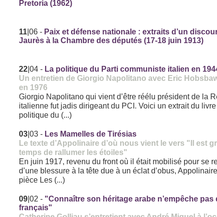
Pretoria (1962)
11
|06
-
Paix et défense nationale : extraits d’un discou
Jaurès à la Chambre des députés (17-18 juin 1913)
22
|04
-
La politique du Parti communiste italien en 194
Un entretien de Giorgio Napolitano avec Eric Hobsb
en 1976
Giorgio Napolitano qui vient d’être réélu président de la 
italienne fut jadis dirigeant du PCI. Voici un extrait du livr
politique du (...)
03
|03
-
Les Mamelles de Tirésias
Le texte d’Appolinaire d’où nous vient le vers "Il est 
temps de rallumer les étoiles"
En juin 1917, revenu du front où il était mobilisé pour se r
d’une blessure à la tête due à un éclat d’obus, Appolinaire 
pièce Les (...)
09
|02
-
"Connaître son héritage arabe n’empêche pas 
français"
Catherine Golliau s’entretient avec André Miquel à l’o