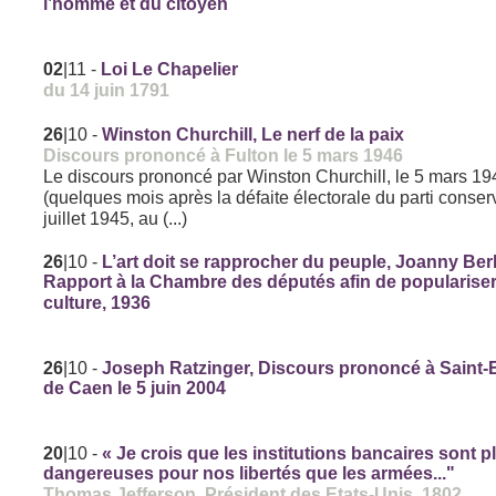
l’homme et du citoyen
02
|11
-
Loi Le Chapelier
du 14 juin 1791
26
|10
-
Winston Churchill, Le nerf de la paix
Discours prononcé à Fulton le 5 mars 1946
Le discours prononcé par Winston Churchill, le 5 mars 19
(quelques mois après la défaite électorale du parti conser
juillet 1945, au (...)
26
|10
-
L’art doit se rapprocher du peuple, Joanny Berl
Rapport à la Chambre des députés afin de populariser
culture, 1936
26
|10
-
Joseph Ratzinger, Discours prononcé à Saint-
de Caen le 5 juin 2004
20
|10
-
« Je crois que les institutions bancaires sont p
dangereuses pour nos libertés que les armées..."
Thomas Jefferson, Président des Etats-Unis, 1802