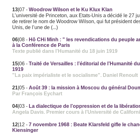
13
|07
-
Woodrow Wilson et le Ku Klux Klan
L’université de Princeton, aux Etats-Unis a décidé le 27 j
de retirer le nom de Woodrow Wilson, qui fut président de
Unis, de l’une de (...)
06
|08
-
Hô CHi Minh : " les revendications du peuple 
à la Conférence de Paris
Texte publié dans l’Humanité du 18 juin 1919
15
|06
-
Traité de Versailles : l’éditorial de l’Humanité du
1919
"La paix impérialiste et le socialisme". Daniel Renoult
21
|05
-
Août 39 : la mission à Moscou du général Do
Par François Eychart
04
|03
-
La dialectique de l’oppression et de la libératio
Angela Davis. Premier cours à l’Université de Californ
12
|12
-
7 novembre 1968 : Beate Klarsfeld gifle le chan
Kiensinger