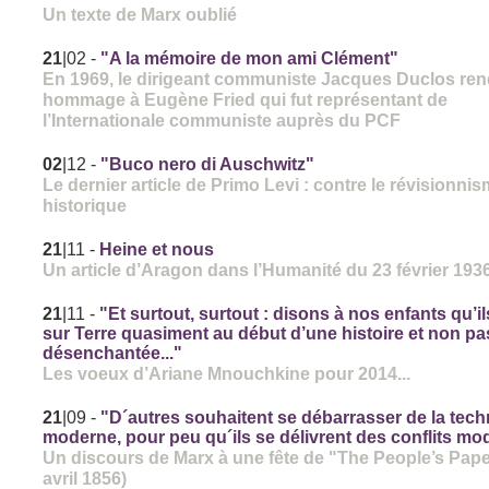
Un texte de Marx oublié
21
|02
-
"A la mémoire de mon ami Clément"
En 1969, le dirigeant communiste Jacques Duclos ren
hommage à Eugène Fried qui fut représentant de
l’Internationale communiste auprès du PCF
02
|12
-
"Buco nero di Auschwitz"
Le dernier article de Primo Levi : contre le révisionni
historique
21
|11
-
Heine et nous
Un article d’Aragon dans l’Humanité du 23 février 193
21
|11
-
"Et surtout, surtout : disons à nos enfants qu’il
sur Terre quasiment au début d’une histoire et non pas
désenchantée..."
Les voeux d’Ariane Mnouchkine pour 2014...
21
|09
-
"D´autres souhaitent se débarrasser de la tec
moderne, pour peu qu´ils se délivrent des conflits mod
Un discours de Marx à une fête de "The People’s Pape
avril 1856)