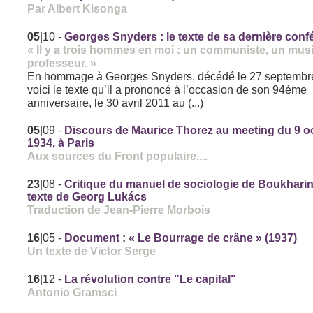
Par Albert Kisonga
05
|10
-
Georges Snyders : le texte de sa dernière con
« Il y a trois hommes en moi : un communiste, un musi
professeur. »
En hommage à Georges Snyders, décédé le 27 septembre
voici le texte qu’il a prononcé à l’occasion de son 94ème
anniversaire, le 30 avril 2011 au (...)
05
|09
-
Discours de Maurice Thorez au meeting du 9 o
1934, à Paris
Aux sources du Front populaire....
23
|08
-
Critique du manuel de sociologie de Boukhari
texte de Georg Lukács
Traduction de Jean-Pierre Morbois
16
|05
-
Document : « Le Bourrage de crâne » (1937)
Un texte de Victor Serge
16
|12
-
La révolution contre "Le capital"
Antonio Gramsci