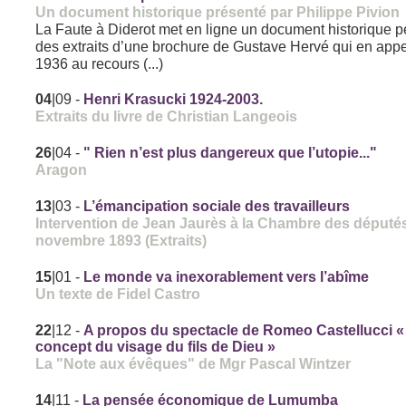
Un document historique présenté par Philippe Pivion
La Faute à Diderot met en ligne un document historique p
des extraits d’une brochure de Gustave Hervé qui en appe
1936 au recours (...)
04
|09
-
Henri Krasucki 1924-2003.
Extraits du livre de Christian Langeois
26
|04
-
" Rien n’est plus dangereux que l’utopie..."
Aragon
13
|03
-
L’émancipation sociale des travailleurs
Intervention de Jean Jaurès à la Chambre des députés
novembre 1893 (Extraits)
15
|01
-
Le monde va inexorablement vers l’abîme
Un texte de Fidel Castro
22
|12
-
A propos du spectacle de Romeo Castellucci « 
concept du visage du fils de Dieu »
La "Note aux évêques" de Mgr Pascal Wintzer
14
|11
-
La pensée économique de Lumumba