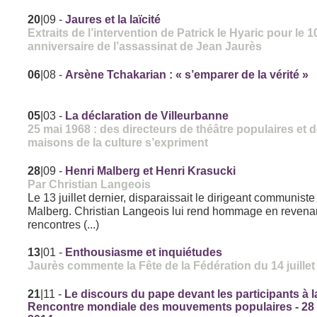
20
|09
-
Jaures et la laïcité
Extraits de l’intervention de Patrick le Hyaric pour le
anniversaire de l’assassinat de Jean Jaurès
06
|08
-
Arsène Tchakarian : « s’emparer de la vérité »
05
|03
-
La déclaration de Villeurbanne
25 mai 1968 : des directeurs de théâtre populaires et 
maisons de la culture s’expriment
28
|09
-
Henri Malberg et Henri Krasucki
Par Christian Langeois
Le 13 juillet dernier, disparaissait le dirigeant communiste
Malberg. Christian Langeois lui rend hommage en revenan
rencontres (...)
13
|01
-
Enthousiasme et inquiétudes
Jaurès commente la Fête de la Fédération du 14 juillet
21
|11
-
Le discours du pape devant les participants à l
Rencontre mondiale des mouvements populaires - 28