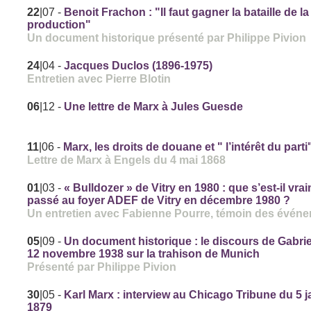
22
|07
-
Benoit Frachon : "Il faut gagner la bataille de la
production"
Un document historique présenté par Philippe Pivion
24
|04
-
Jacques Duclos (1896-1975)
Entretien avec Pierre Blotin
06
|12
-
Une lettre de Marx à Jules Guesde
11
|06
-
Marx, les droits de douane et " l’intérêt du parti
Lettre de Marx à Engels du 4 mai 1868
01
|03
-
« Bulldozer » de Vitry en 1980 : que s’est-il vra
passé au foyer ADEF de Vitry en décembre 1980 ?
Un entretien avec Fabienne Pourre, témoin des évén
05
|09
-
Un document historique : le discours de Gabrie
12 novembre 1938 sur la trahison de Munich
Présenté par Philippe Pivion
30
|05
-
Karl Marx : interview au Chicago Tribune du 5 j
1879