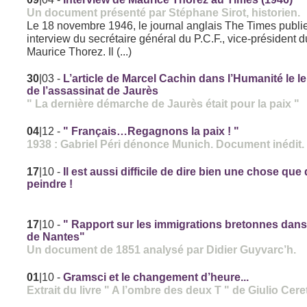
Un document présenté par Stéphane Sirot, historien.
Le 18 novembre 1946, le journal anglais The Times publi
interview du secrétaire général du P.C.F., vice-président 
Maurice Thorez. Il (...)
30
|03
-
L’article de Marcel Cachin dans l’Humanité le 
de l’assassinat de Jaurès
" La dernière démarche de Jaurès était pour la paix "
04
|12
-
" Français…Regagnons la paix ! "
1938 : Gabriel Péri dénonce Munich. Document inédit.
17
|10
-
Il est aussi difficile de dire bien une chose que
peindre !
17
|10
-
" Rapport sur les immigrations bretonnes dans l
de Nantes"
Un document de 1851 analysé par Didier Guyvarc’h.
01
|10
-
Gramsci et le changement d’heure...
Extrait du livre " A l’ombre des deux T " de Giulio Ceret