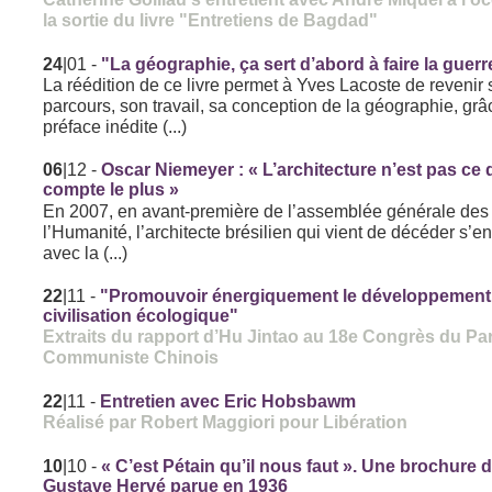
la sortie du livre "Entretiens de Bagdad"
24
|01
-
"La géographie, ça sert d’abord à faire la guerr
La réédition de ce livre permet à Yves Lacoste de revenir 
parcours, son travail, sa conception de la géographie, gr
préface inédite (...)
06
|12
-
Oscar Niemeyer : « L’architecture n’est pas ce 
compte le plus »
En 2007, en avant-première de l’assemblée générale des
l’Humanité, l’architecte brésilien qui vient de décéder s’en
avec la (...)
22
|11
-
"Promouvoir énergiquement le développement
civilisation écologique"
Extraits du rapport d’Hu Jintao au 18e Congrès du Par
Communiste Chinois
22
|11
-
Entretien avec Eric Hobsbawm
Réalisé par Robert Maggiori pour Libération
10
|10
-
« C’est Pétain qu’il nous faut ». Une brochure 
Gustave Hervé parue en 1936