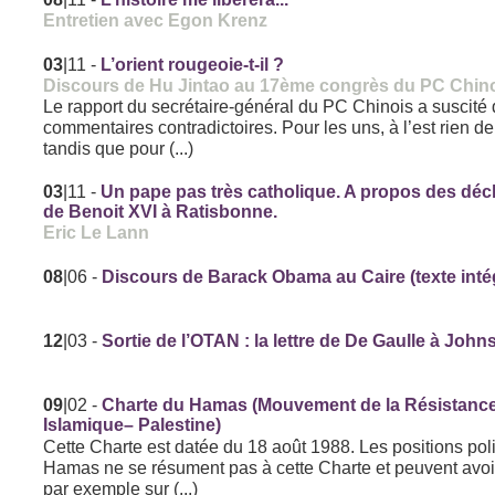
Entretien avec Egon Krenz
03
|11
-
L’orient rougeoie-t-il ?
Discours de Hu Jintao au 17ème congrès du PC Chin
Le rapport du secrétaire-général du PC Chinois a suscité
commentaires contradictoires. Pour les uns, à l’est rien d
tandis que pour (...)
03
|11
-
Un pape pas très catholique. A propos des déc
de Benoit XVI à Ratisbonne.
Eric Le Lann
08
|06
-
Discours de Barack Obama au Caire (texte inté
12
|03
-
Sortie de l’OTAN : la lettre de De Gaulle à Joh
09
|02
-
Charte du Hamas (Mouvement de la Résistanc
Islamique– Palestine)
Cette Charte est datée du 18 août 1988. Les positions pol
Hamas ne se résument pas à cette Charte et peuvent avoi
par exemple sur (...)