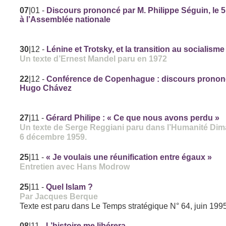
07
|01
-
Discours prononcé par M. Philippe Séguin, le 
à l’Assemblée nationale
30
|12
-
Lénine et Trotsky, et la transition au socialisme
Un texte d’Ernest Mandel paru en 1972
22
|12
-
Conférence de Copenhague : discours pronon
Hugo Chávez
27
|11
-
Gérard Philipe : « Ce que nous avons perdu »
Un texte de Serge Reggiani paru dans l’Humanité Di
6 décembre 1959.
25
|11
-
« Je voulais une réunification entre égaux »
Entretien avec Hans Modrow
25
|11
-
Quel Islam ?
Par Jacques Berque
Texte est paru dans Le Temps stratégique N° 64, juin 199
08
|11
-
L’histoire me libérera...