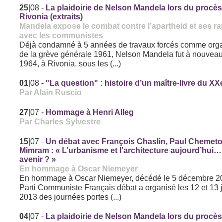
25
|08
-
La plaidoirie de Nelson Mandela lors du procè
Rivonia (extraits)
Mandela expose le combat contre l’apartheid et ses r
avec les communistes
Déjà condamné à 5 années de travaux forcés comme orga
de la grève générale 1961, Nelson Mandela fut à nouvea
1964, à Rivonia, sous les (...)
01
|08
-
"La question" : histoire d’un maître-livre du XX
Par Alain Ruscio
27
|07
-
Hommage à Henri Alleg
Par Charles Sylvestre
15
|07
-
Un débat avec François Chaslin, Paul Chemeto
Mimram : « L’urbanisme et l’architecture aujourd’hui…
avenir ? »
En hommage à Oscar Niemeyer
En hommage à Oscar Niemeyer, décédé le 5 décembre 20
Parti Communiste Français débat a organisé les 12 et 13 
2013 des journées portes (...)
04
|07
-
La plaidoirie de Nelson Mandela lors du procè