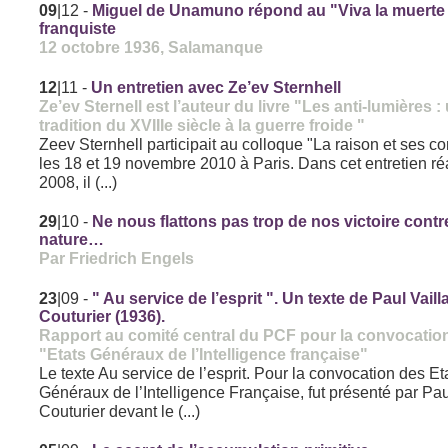
09
|12
-
Miguel de Unamuno répond au "Viva la muerte 
franquiste
12 octobre 1936, Salamanque
12
|11
-
Un entretien avec Ze’ev Sternhell
Ze’ev Sternell est l’auteur du livre "Les anti-lumières :
tradition du XVIIIe siècle à la guerre froide "
Zeev Sternhell participait au colloque "La raison et ses c
les 18 et 19 novembre 2010 à Paris. Dans cet entretien ré
2008, il (...)
29
|10
-
Ne nous flattons pas trop de nos victoire contr
nature…
Par Friedrich Engels
23
|09
-
" Au service de l’esprit ". Un texte de Paul Vaill
Couturier (1936).
Rapport au comité central du PCF pour la convocatio
"Etats Généraux de l’Intelligence française"
Le texte Au service de l’esprit. Pour la convocation des Et
Généraux de l’Intelligence Française, fut présenté par Pau
Couturier devant le (...)