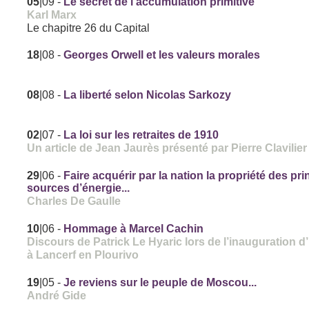
05
|09
-
Le secret de l’accumulation primitive
Karl Marx
Le chapitre 26 du Capital
18
|08
-
Georges Orwell et les valeurs morales
08
|08
-
La liberté selon Nicolas Sarkozy
02
|07
-
La loi sur les retraites de 1910
Un article de Jean Jaurès présenté par Pierre Clavilier
29
|06
-
Faire acquérir par la nation la propriété des pri
sources d’énergie...
Charles De Gaulle
10
|06
-
Hommage à Marcel Cachin
Discours de Patrick Le Hyaric lors de l’inauguration d
à Lancerf en Plourivo
19
|05
-
Je reviens sur le peuple de Moscou...
André Gide