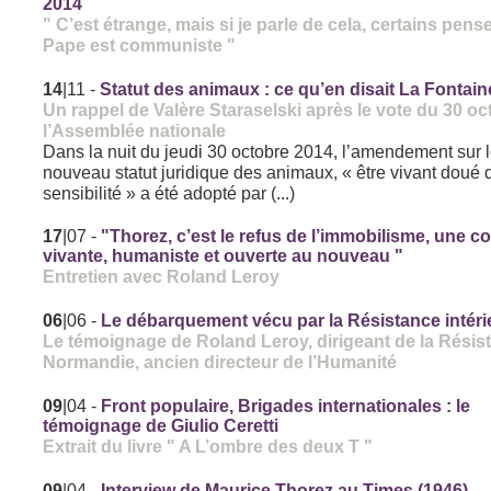
2014
" C’est étrange, mais si je parle de cela, certains pens
Pape est communiste "
14
|11
-
Statut des animaux : ce qu’en disait La Fontaine
Un rappel de Valère Staraselski après le vote du 30 oc
l’Assemblée nationale
Dans la nuit du jeudi 30 octobre 2014, l’amendement sur 
nouveau statut juridique des animaux, « être vivant doué 
sensibilité » a été adopté par (...)
17
|07
-
"Thorez, c’est le refus de l’immobilisme, une c
vivante, humaniste et ouverte au nouveau "
Entretien avec Roland Leroy
06
|06
-
Le débarquement vécu par la Résistance intéri
Le témoignage de Roland Leroy, dirigeant de la Résis
Normandie, ancien directeur de l’Humanité
09
|04
-
Front populaire, Brigades internationales : le
témoignage de Giulio Ceretti
Extrait du livre " A L’ombre des deux T "
09
|04
-
Interview de Maurice Thorez au Times (1946)