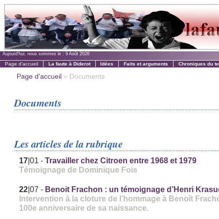
Aujourd'hui, nous sommes le :
9 Août 2026
Page d'accueil
La faute à Diderot
Idées
Faits et arguments
Chroniques du t
Page d'accueil
» Documents
Documents
Les articles de la rubrique
17
|01
-
Travailler chez Citroen entre 1968 et 1979
Témoignage de Dominique Fois
22
|07
-
Benoit Frachon : un témoignage d’Henri Krasu
Intervention à la cloture de l’hommage à Benoît Frach
100e anniversaire de sa naissance.