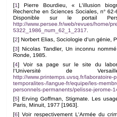
[
1
]
Pierre Bourdieu, « L’illusion bio
Recherche en Sciences Sociales, n° 62-63
Disponible sur le portail 
http://www.persee.fr/web/revues/home/pre
5322_1986_num_62_1_2317
.
[
2
]
Norbert Elias, Sociologie d’un génie, P
[
3
]
Nicolas Tandler, Un inconnu nommé 
Ronde, 1985.
[
4
]
Voir sa page sur le site du labo
l’Université de Versaille
http://www.printemps.uvsq.fr/laboratoire-p
temporalites-/langue-fr/equipe/les-membre
personnels-permanents/pelisse-jerome-1
[
5
]
Erving Goffman, Stigmate. Les usag
Paris, Minuit, 1977 [1963].
[
6
]
Voir respectivement L’Armée du crim