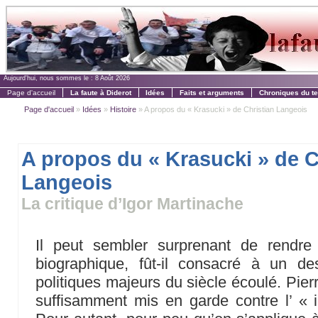
Aujourd'hui, nous sommes le :
8 Août 2026
Page d'accueil
La faute à Diderot
Idées
Faits et arguments
Chroniques du t
Page d'accueil
»
Idées
»
Histoire
» A propos du « Krasucki » de Christian Langeois
A propos du « Krasucki » de C
Langeois
La critique d’Igor Martinache
Il peut sembler surprenant de rendre
biographique, fût-il consacré à un de
politiques majeurs du siècle écoulé. Pier
suffisamment mis en garde contre l’ « i