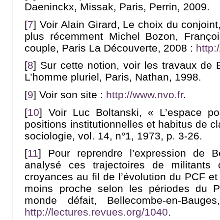
Daeninckx, Missak, Paris, Perrin, 2009.
[
7
]
Voir Alain Girard, Le choix du conjoint
plus récemment Michel Bozon, Françoi
couple, Paris La Découverte, 2008 :
http:
[
8
]
Sur cette notion, voir les travaux d
L’homme pluriel, Paris, Nathan, 1998.
[
9
]
Voir son site :
http://www.nvo.fr
.
[
10
]
Voir Luc Boltanski, « L’espace posi
positions institutionnelles et habitus de 
sociologie, vol. 14, n°1, 1973, p. 3-26.
[
11
]
Pour reprendre l’expression de B
analysé ces trajectoires de militant
croyances au fil de l’évolution du PCF et
moins proche selon les périodes du 
monde défait, Bellecombe-en-Bauge
http://lectures.revues.org/1040
.