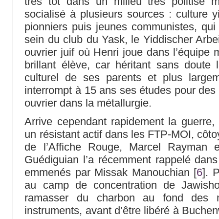
très tôt dans un milieu très politisé ma
socialisé à plusieurs sources : culture y
pionniers puis jeunes communistes, qui 
sein du club du Yask, le Yiddischer Arbei
ouvrier juif où Henri joue dans l’équipe
brillant élève, car héritant sans doute 
culturel de ses parents et plus large
interrompt à 15 ans ses études pour des m
ouvrier dans la métallurgie.
Arrive cependant rapidement la guerre,
un résistant actif dans les FTP-MOI, côto
de l’Affiche Rouge, Marcel Rayman e
Guédiguian l’a récemment rappelé dans 
emmenés par Missak Manouchian
[
6
]
. P
au camp de concentration de Jawisho
ramasser du charbon au fond des m
instruments, avant d’être libéré à Buchenwa