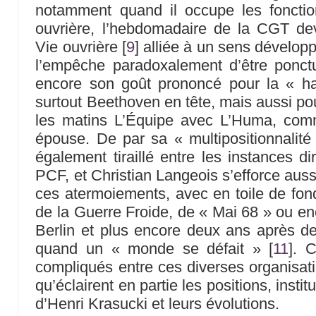
notamment quand il occupe les fonctio
ouvrière, l’hebdomadaire de la CGT d
Vie ouvrière
[
9
]
alliée à un sens développé
l’empêche paradoxalement d’être ponct
encore son goût prononcé pour la « ha
surtout Beethoven en tête, mais aussi pour 
les matins L’Équipe avec L’Huma, com
épouse. De par sa « multipositionnalité
également tiraillé entre les instances d
PCF, et Christian Langeois s’efforce aus
ces atermoiements, avec en toile de fon
de la Guerre Froide, de « Mai 68 » ou en
Berlin et plus encore deux ans après de
quand un « monde se défait »
[
11
]
. C
compliqués entre ces diverses organisa
qu’éclairent en partie les positions, instit
d’Henri Krasucki et leurs évolutions.