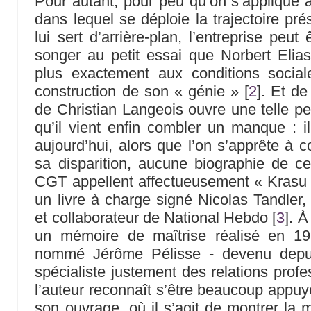
Pour autant, pour peu qu’on s’applique à
dans lequel se déploie la trajectoire pr
lui sert d’arrière-plan, l’entreprise peut 
songer au petit essai que Norbert Elia
plus exactement aux conditions social
construction de son « génie »
[
2
]
. Et de
de Christian Langeois ouvre une telle 
qu’il vient enfin combler un manque : il 
aujourd’hui, alors que l’on s’apprête à
sa disparition, aucune biographie de cel
CGT appellent affectueusement « Krasu 
un livre à charge signé Nicolas Tandler
et collaborateur de National Hebdo
[
3
]
. À
un mémoire de maîtrise réalisé en 19
nommé Jérôme Pélisse - devenu depui
spécialiste justement des relations profe
l’auteur reconnaît s’être beaucoup appuyé
son ouvrage, où il s’agit de montrer la 