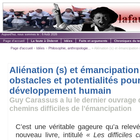
Aujourd'hui, nous sommes le :
6 Août 2026
Page d'accueil
La faute à Diderot
Idées
Faits et arguments
Chroniques du t
Page d'accueil
»
Idées
»
Philosophie, anthropologie...
» Aliénation (s) et émancipation (
Aliénation (s) et émancipation 
obstacles et potentialités pour
développement humain
Guy Carassus a lu le dernier ouvrage 
chemins difficiles de l’émancipation
C’est une véritable gageure qu’a rele
nouveau livre, intitulé
« Les difficiles 