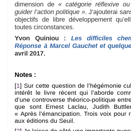
dimension de
« catégorie réflexive ou
guider l’action politique »
. J’ajouterai san
objectifs de libre développement qu’e
toutes circonstances.
Yvon Quiniou :
Les difficiles che
Réponse à Marcel Gauchet et quelque
avril 2017.
Notes :
[
1
]
Sur cette question de l’hégémonie cult
intérêt le livre récent qui l’aborde com
d’une controverse théorico-politique entr
que sont Ernest Laclau, Judith Buttler
« Après l’émancipation. Trois voix pour 
aux éditions du Seuil.
[
2
]
Je laisse de côté une importante questi