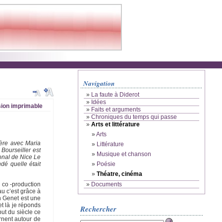
Navigation
»
La faute à Diderot
»
Idées
ion imprimable
»
Faits et arguments
»
Chroniques du temps qui passe
»
Arts et littérature
»
Arts
ière avec Maria
»
Littérature
Bourseiller est
»
Musique et chanson
onal de Nice
Le
»
Poésie
dé quelle était
»
Théatre, cinéma
n co -production
»
Documents
u c’est grâce à
n Genet est une
et là je réponds
Rechercher
but du siècle ce
rnent autour de