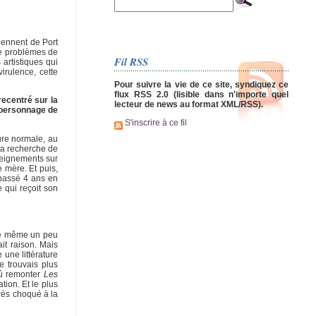
viennent de Port
 de problèmes de
Fil RSS
artistiques qui
irulence, cette
Pour suivre la vie de ce site, syndiquez ce
flux RSS 2.0 (lisible dans n'importe quel
recentré sur la
lecteur de news au format XML/RSS).
 personnage de
S'inscrire à ce fil
ure normale, au
 la recherche de
nseignements sur
e mère. Et puis,
 passé 4 ans en
e qui reçoit son
être même un peu
ait raison. Mais
 une littérature
e trouvais plus
dû remonter
Les
ion. Et le plus
rès choqué à la