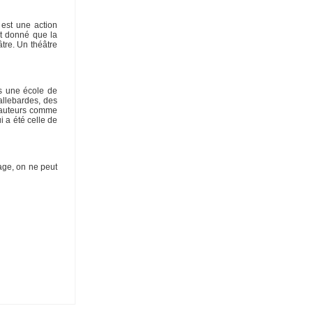
 est une action
nt donné que la
âtre. Un théâtre
ans une école de
allebardes, des
s auteurs comme
i a été celle de
sage, on ne peut