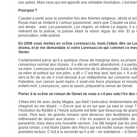
ces astres. Mais ceux qui ont apporté une véritable révolution, c’est bie
Pourquoi ?
Claudel a porté pour la première fois des thèmes religieux, stricts et pr
Royal mais se limitent à l’amour passionnel, alors que Claudel va plus 
son temps : avec
Les paravents
,
Les nègres
, et même
Le bagne
, il 
relèvent de la poésie, la poésie étant la vision aigue du réel. Et je
provocation, cette poésie.
En 2008 vous mettez en scène Lorenzaccio, mais j’allais dire un Lore
drama, et je me demandais si votre Lorenzaccio qui commet ce meur
Genet.
Certainement parce qu’il a quelque chose de marginal dans sa propre
consensus normal des choses : il a été un enfant abandonné, il a perdu s
sa mère. Lorenzaccio partait à la recherche de la démocratie. Cela a ét
sa mère et surtout sur son père, a dit « C’est trop tard, tant pis ». Il 
vers la fin de sa vie il s’est dévoué à un militantisme qui concerne su
Palestine, son cancer avait repris, il avait une force physique et mor
enfant mort. Lorenzaccio, sans le savoir, préparait la venue de Genet.
Porter à la scène un roman de Genet ne vous a t-il pas valu l’ire des
J’étais très lié avec Jacky Maglia, qui était l’exécuteur testamentaire 
chagriné en me disant :
« Est-ce que tu es sur que ça vaut le coup ?
l’évolution du théâtre à l’heure actuelle est telle que beaucoup de gran
russe. Plus tard, de grands romans sont devenus des feuilletons pou
intéressant de laisser aux jeunes – s’ils en avaient la possibilité-
paravents
, mais dans une nouvelle version. J’ai été baigné par les p
grand roman, c’est
Notre Dame des Fleurs
qui est moitié roman moitié 
première lecture. C’est à la seconde qu’il a dit – en substance – à Gene