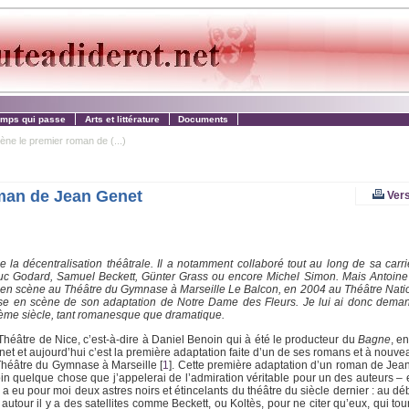
emps qui passe
Arts et littérature
Documents
ène le premier roman de (...)
oman de Jean Genet
Vers
e la décentralisation théâtrale. Il a notamment collaboré tout au long de sa carr
uc Godard, Samuel Beckett, Günter Grass ou encore Michel Simon. Mais Antoine 
t en scène au Théâtre du Gymnase à Marseille
Le Balcon
, en 2004 au Théâtre Nati
mise en scène de son adaptation de
Notre Dame des Fleurs
. Je lui ai donc deman
XXème siècle, tant romanesque que dramatique.
Théâtre de Nice, c’est-à-dire à Daniel Benoin qui à été le producteur du
Bagne
, e
t et aujourd’hui c’est la première adaptation faite d’un de ses romans et à nouvea
e Théâtre du Gymnase à Marseille
[
1
]
. Cette première adaptation d’un roman de Jea
enoin quelque chose que j’appelerai de l’admiration véritable pour un des auteurs – 
 a eu pour moi deux astres noirs et étincelants du théâtre du siècle dernier : au dé
tour il y a des satellites comme Beckett, ou Koltès, pour ne citer qu’eux, qui tou