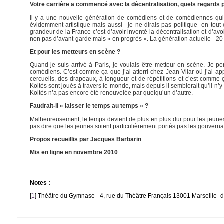
Votre carrière a commencé avec la décentralisation, quels regards p
Il y a une nouvelle génération de comédiens et de comédiennes qui m
évidemment artistique mais aussi –je ne dirais pas politique- en tou
grandeur de la France c’est d’avoir inventé la décentralisation et d’avo
non pas d’avant-garde mais « en progrès ». La génération actuelle –20 a
Et pour les metteurs en scène ?
Quand je suis arrivé à Paris, je voulais être metteur en scène. Je pens
comédiens. C’est comme ça que j’ai atterri chez Jean Vilar où j’ai a
cercueils, des drapeaux, à longueur et de répétitions et c’est comme 
Koltès sont joués à travers le monde, mais depuis il semblerait qu’il n’
Koltès n’a pas encore été renouvelée par quelqu’un d’autre.
Faudrait-il « laisser le temps au temps » ?
Malheureusement, le temps devient de plus en plus dur pour les jeunes. 
pas dire que les jeunes soient particulièrement portés pas les gouvern
Propos recueillis par Jacques Barbarin
Mis en ligne en novembre 2010
Notes :
[
1
]
Théâtre du Gymnase - 4, rue du Théâtre Français 13001 Marseille -du