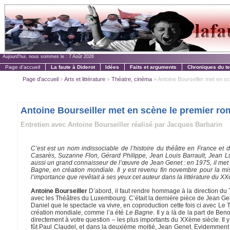
Aujourd'hui, nous sommes le :
7 Août 2026
Page d'accueil
La faute à Diderot
Idées
Faits et arguments
Chroniques du t
Page d'accueil
»
Arts et littérature
»
Théatre, cinéma
» Antoine Bourseiller met en sc
Antoine Bourseiller met en scène le premier r
Entretien avec Antoine Bourseiller réalisé par Jacques Barbarin
C’est est un nom indissociable de l’histoire du théâtre en France et d
Casarès, Suzanne Flon, Gérard Philippe, Jean Louis Barrault, Jean L
aussi un grand connaisseur de l’œuvre de Jean Genet : en 1975, il me
Bagne
, en création mondiale. Il y est revenu fin novembre pour la 
l’importance que revêtait à ses yeux cet auteur dans la littérature du 
Antoine Bourseiller
D’abord, il faut rendre hommage à la direction du 
avec les Théâtres du Luxembourg. C’était la dernière pièce de Jean Gene
Daniel que le spectacle va vivre, en coproduction cette fois ci avec L
création mondiale, comme l’a été
Le Bagne
. Il y a là de la part de B
directement à votre question – les plus importants du XXème siècle. Il y
fût Paul Claudel, et dans la deuxième moitié, Jean Genet. Evidemment au