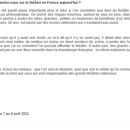
ortez-vous sur le théâtre en France aujourd’hui ?
e paraît assez importante pour le futur si l’on considère que faire du théâtre
t cas philosophique. On prend des risques énormes, surtout de plus en plus, éta
ir permis à toutes les villes, grandes , petites ou moyennes de bénéficier d’un thé
ns, 30 ans- est passé par des écoles nationales qui n’existaient pas avant.
ais qu’il y avait une école, on m’a dit qu’il n’y en avait pas, il fallait aller d
ppris mon métier de metteur en scène en étant serviteur de scène, à porter des h
ça que j’ai vu comment l’on pouvait affronter le théâtre. D’autre part, des grand
y ait pas eu une fleur nouvelle dans la dramaturgie française : la même explosion qu
A tous les niveaux : que l’on soit un étudiant, quel que soit le métier qu’on envi
ants ou bien par ceux qui sont responsables des grands théâtres nationaux.
 7 au 9 avril 2011