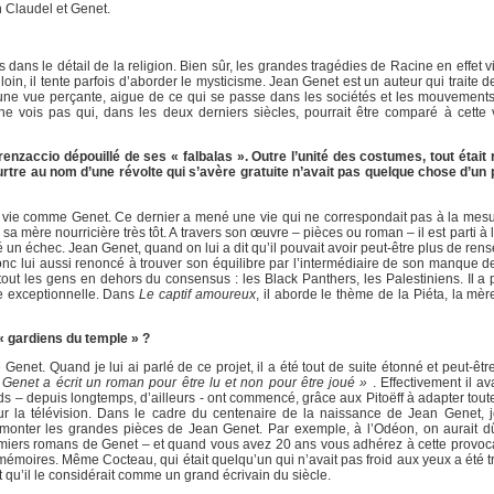
n Claudel et Genet.
is dans le détail de la religion. Bien sûr, les grandes tragédies de Racine en effet 
loin, il tente parfois d’aborder le mysticisme. Jean Genet est un auteur qui traite
a une vue perçante, aigue de ce qui se passe dans les sociétés et les mouvements 
 ne vois pas qui, dans les deux derniers siècles, pourrait être comparé à cette v
nzaccio dépouillé de ses « falbalas ». Outre l’unité des costumes, tout était 
tre au nom d’une révolte qui s’avère gratuite n’avait pas quelque chose d’un
 vie comme Genet. Ce dernier a mené une vie qui ne correspondait pas à la mes
a mère nourricière très tôt. A travers son œuvre – pièces ou roman – il est parti à
é un échec. Jean Genet, quand on lui a dit qu’il pouvait avoir peut-être plus de re
a donc lui aussi renoncé à trouver son équilibre par l’intermédiaire de son manque d
rtout les gens en dehors du consensus : les Black Panthers, les Palestiniens. Il a
ale exceptionnelle. Dans
Le captif amoureux
, il aborde le thème de la Piéta, la mèr
 « gardiens du temple » ?
de Genet. Quand je lui ai parlé de ce projet, il a été tout de suite étonné et peut-
 Genet a écrit un roman pour être lu et non pour être joué »
. Effectivement il av
ds – depuis longtemps, d’ailleurs - ont commencé, grâce aux Pitoëff à adapter toute
r la télévision. Dans le cadre du centenaire de la naissance de Jean Genet, j
 de monter les grandes pièces de Jean Genet. Par exemple, à l’Odéon, on aurait 
remiers romans de Genet – et quand vous avez 20 ans vous adhérez à cette provocat
mémoires. Même Cocteau, qui était quelqu’un qui n’avait pas froid aux yeux a été t
t qu’il le considérait comme un grand écrivain du siècle.