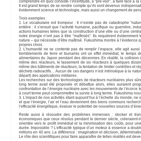
comprendre en quoi consiste l’incertitude, à “pré-voir”, à faire face à
Il est grand temps de se rendre compte qu’ils sont devenus indispensab
évidemment science et technologie, mais aussi un changement de perspe
Trois exemples :
1. Le vocabulaire est trompeur : Il n’existe pas de catastrophe “natur
entière : il s’ensuit que l’activité humaine, pacifique ou guerrière, ind
actions humaines telles que la construction d’une ville ou d’une cen
notre énergie n’ont pas à être “maîtrisés”. Ils requièrent évidemment
nature – qui nécessite d’être maîtrisé. Fukushima montre à l’évidence q
propres choix.
2. L’humanité ne se contente pas de remplir l’espace, elle agit aussi
tremblements de terre et tsunamis ont un effet immédiat, le temps de
alimentaires du Japon pendant des décennies. En réalité, la collision d
même des réacteurs, le tassement de six réacteurs à quelques dizaine
même des bâtiments de réacteurs, la tentation de limiter contrôles et rép
déchets radioactifs… Aucun de ces dangers n’est intrinsèque à la nature 
départ) des applications militaires.
Les recherches sur des technologies de réacteurs nucléaires plus sûre
long terme avait été proposée et débattue alors, elles auraient prog
confrontation de l’énergie nucléaire avec les mouvements de l’écorce t
à court terme peut compromettre la survie à long terme. Fukushima nous 
3. L’impact de nos activités étant aujourd’hui à l’échelle du monde, n
et que l’énergie, l’air et l’eau deviennent des biens communs recherch
l’efficacité énergétique, évaluer le potentiel de nouvelles sources d’é
Reste aussi à résoudre des problèmes immenses : stocker et transpo
économiques que ceux résolus pendant le dernier siècle, créeraient-il
orientée vers le profit immédiat et la minimisation des coûts, pour 
durée. Impossible ? L’efficacité typique d’un moteur à essence a doublé
millions en 40 ans. La différence : imagination et décision, déterminat
Le rôle des scientifiques pour faire apparaître de telles réalités est deve