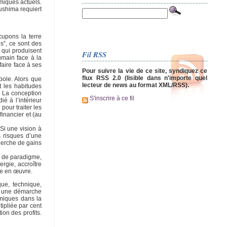
omiques actuels.
ushima requiert
cupons la terre
es”, ce sont des
 qui produisent
Fil RSS
umain face à la
aire face à ses
Pour suivre la vie de ce site, syndiquez ce
flux RSS 2.0 (lisible dans n'importe quel
bole. Alors que
lecteur de news au format XML/RSS).
t les habitudes
. La conception
S'inscrire à ce fil
é à l’intérieur
pour traiter les
financier et (au
Si une vision à
s risques d’une
herche de gains
l de paradigme,
rgie, accroître
re en œuvre.
que, technique,
er une démarche
omiques dans la
ipliée par cent
ion des profits.