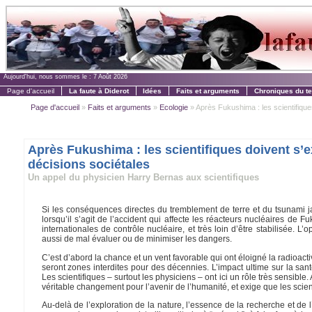
Aujourd'hui, nous sommes le :
7 Août 2026
Page d'accueil
La faute à Diderot
Idées
Faits et arguments
Chroniques du t
Page d'accueil
»
Faits et arguments
»
Ecologie
» Après Fukushima : les scientifiques
Après Fukushima : les scientifiques doivent s’e
décisions sociétales
Un appel du physicien Harry Bernas aux scientifiques
Si les conséquences directes du tremblement de terre et du tsunami ja
lorsqu’il s’agit de l’accident qui affecte les réacteurs nucléaires de 
internationales de contrôle nucléaire, et très loin d’être stabilisée. 
aussi de mal évaluer ou de minimiser les dangers.
C’est d’abord la chance et un vent favorable qui ont éloigné la radioactivi
seront zones interdites pour des décennies. L’impact ultime sur la san
Les scientifiques – surtout les physiciens – ont ici un rôle très sensibl
véritable changement pour l’avenir de l’humanité, et exige que les scien
Au-delà de l’exploration de la nature, l’essence de la recherche et de l’