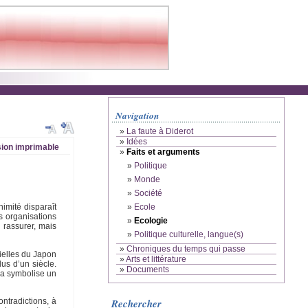
Navigation
»
La faute à Diderot
»
Idées
ion imprimable
»
Faits et arguments
»
Politique
»
Monde
»
Société
»
Ecole
imité disparaît
s organisations
»
Ecologie
e rassurer, mais
»
Politique culturelle, langue(s)
»
Chroniques du temps qui passe
tielles du Japon
»
Arts et littérature
us d’un siècle.
»
Documents
ima symbolise un
ontradictions, à
Rechercher