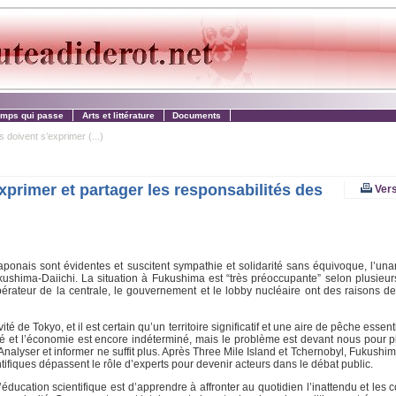
emps qui passe
Arts et littérature
Documents
 doivent s’exprimer (...)
xprimer et partager les responsabilités des
Vers
ponais sont évidentes et suscitent sympathie et solidarité sans équivoque, l’unan
Fukushima-Daiichi. La situation à Fukushima est “très préoccupante” selon plusieur
L’opérateur de la centrale, le gouvernement et le lobby nucléaire ont des raisons d
té de Tokyo, et il est certain qu’un territoire significatif et une aire de pêche essen
té et l’économie est encore indéterminé, mais le problème est devant nous pour pl
e. Analyser et informer ne suffit plus. Après Three Mile Island et Tchernobyl, Fukush
tifiques dépassent le rôle d’experts pour devenir acteurs dans le débat public.
éducation scientifique est d’apprendre à affronter au quotidien l’inattendu et les c