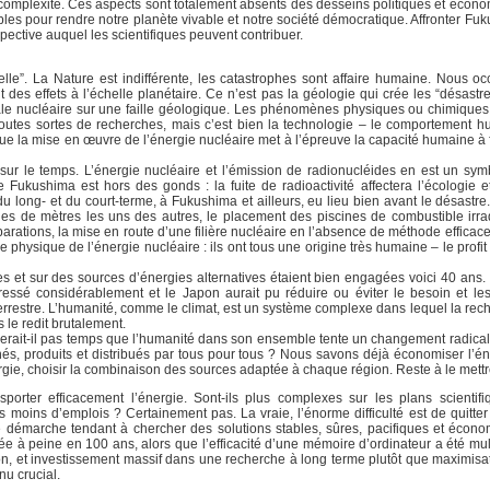
 la complexité. Ces aspects sont totalement absents des desseins politiques et écon
les pour rendre notre planète vivable et notre société démocratique. Affronter Fuk
ctive auquel les scientifiques peuvent contribuer.
elle”. La Nature est indifférente, les catastrophes sont affaire humaine. Nous oc
uit des effets à l’échelle planétaire. Ce n’est pas la géologie qui crée les “désastr
trale nucléaire sur une faille géologique. Les phénomènes physiques ou chimiques
 toutes sortes de recherches, mais c’est bien la technologie – le comportement h
ue la mise en œuvre de l’énergie nucléaire met à l’épreuve la capacité humaine à f
 sur le temps. L’énergie nucléaire et l’émission de radionucléides en est un sym
 Fukushima est hors des gonds : la fuite de radioactivité affectera l’écologie e
u long- et du court-terme, à Fukushima et ailleurs, eu lieu bien avant le désastre
s de mètres les uns des autres, le placement des piscines de combustible irradi
arations, la mise en route d’une filière nucléaire en l’absence de méthode efficace 
physique de l’énergie nucléaire : ils ont tous une origine très humaine – le profit 
s et sur des sources d’énergies alternatives étaient bien engagées voici 40 ans. 
ressé considérablement et le Japon aurait pu réduire ou éviter le besoin et le
errestre. L’humanité, comme le climat, est un système complexe dans lequel la rec
le redit brutalement.
e serait-il pas temps que l’humanité dans son ensemble tente un changement radica
és, produits et distribués par tous pour tous ? Nous savons déjà économiser l’éne
nergie, choisir la combinaison des sources adaptée à chaque région. Reste à le mett
rter efficacement l’énergie. Sont-ils plus complexes sur les plans scientifi
s moins d’emplois ? Certainement pas. La vraie, l’énorme difficulté est de quitt
une démarche tendant à chercher des solutions stables, sûres, pacifiques et écon
e à peine en 100 ans, alors que l’efficacité d’une mémoire d’ordinateur a été mult
ion, et investissement massif dans une recherche à long terme plutôt que maximisat
nu crucial.