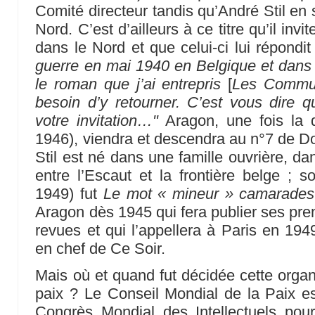
Comité directeur tandis qu’André Stil en 
Nord. C’est d’ailleurs à ce titre qu’il inv
dans le Nord et que celui-ci lui répondi
guerre en mai 1940 en Belgique et dans l
le roman que j’ai entrepris
[
Les Commu
besoin d’y retourner. C’est vous dire q
votre invitation…"
Aragon, une fois la 
1946), viendra et descendra au n°7 de
Stil est né dans une famille ouvrière, da
entre l’Escaut et la frontière belge ; s
1949) fut
Le mot « mineur » camarades
Aragon dès 1945 qui fera publier ses pre
revues et qui l’appellera à Paris en 194
en chef de Ce Soir.
Mais où et quand fut décidée cette organ
paix ? Le Conseil Mondial de la Paix es
Congrès Mondial des Intellectuels pour