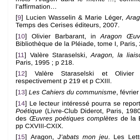
l’affirmation…
[
9
]
Lucien Wasselin & Marie Léger,
Arag
Temps des Cerises éditeurs, 2007.
[
10
]
Olivier Barbarant, in
Aragon Œuvr
Bibliothèque de la Pléiade, tome I, Paris,
[
11
]
Valère Staraselski,
Aragon, la liai
Paris, 1995 ; p 218.
[
12
]
Valère Staraselski et Olivie
respectivement p 219 et p CXIII.
[
13
]
Les Cahiers du communisme
, févrie
[
14
]
Le lecteur intéressé pourra se repo
Poétique
(Livre-Club Diderot, Paris, 198
des
Œuvres poétiques complètes
de la B
pp CXVIII-CXIX.
[
15
]
Aragon,
J’abats mon jeu
. Les Let