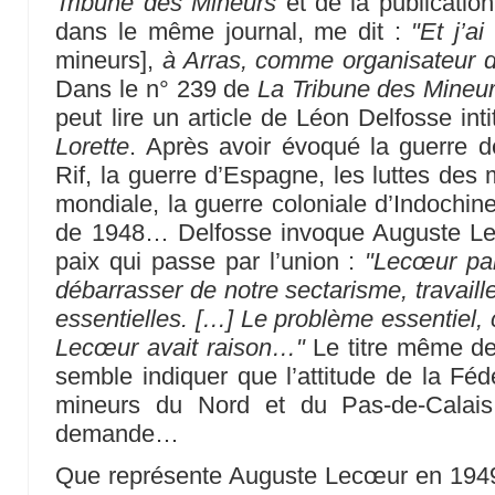
Tribune des Mineurs
et de la publicati
dans le même journal, me dit :
"Et j’ai
mineurs],
à Arras, comme organisateur 
Dans le n° 239 de
La Tribune des Mineu
peut lire un article de Léon Delfosse int
Lorette
. Après avoir évoqué la guerre d
Rif, la guerre d’Espagne, les luttes des
mondiale, la guerre coloniale d’Indochine
de 1948… Delfosse invoque Auguste Le
paix qui passe par l’union :
"Lecœur par
débarrasser de notre sectarisme, travaill
essentielles. […] Le problème essentiel, 
Lecœur avait raison…"
Le titre même de 
semble indiquer que l’attitude de la Fé
mineurs du Nord et du Pas-de-Calai
demande…
Que représente Auguste Lecœur en 194