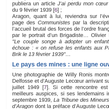
publiera un article
J’ai perdu mon cœur
du 9 février 1939
[
6
]
;
Aragon, quant à lui, reviendra sur l’é
page des
Communistes
par la descript
l’accueil brutal des forces de l’ordre fran
par le portrait d’un Brigadiste… Olivie
"Le couple songe à adopter un enfant
échoue : « on refuse les enfants aux Par
Brik le 13 février 1939"…
Le pays des mines : une ligne ouv
Une photographie de Willy Ronis mont
Delfosse et d’Auguste Lecœur arrivant sur
juillet 1949
[
7
]
. Si cette rencontre est
meilleurs auspices, si ses lendemains i
septembre 1939,
La Tribune des Mineurs
d’Aragon
dont la préface d’Auguste Lecœ