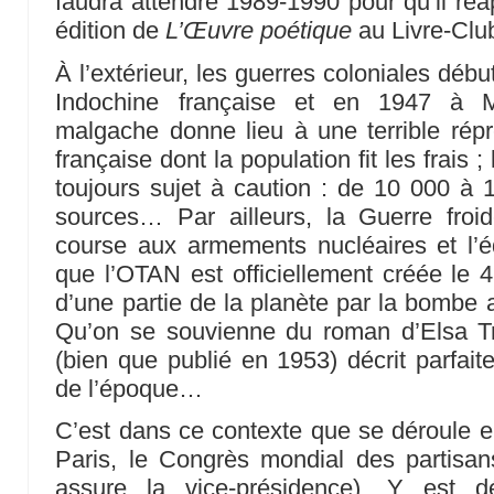
faudra attendre 1989-1990 pour qu’il ré
édition de
L’Œuvre poétique
au Livre-Clu
À l’extérieur, les guerres coloniales débu
Indochine française et en 1947 à Ma
malgache donne lieu à une terrible rép
française dont la population fit les frais 
toujours sujet à caution : de 10 000 à
sources… Par ailleurs, la Guerre froi
course aux armements nucléaires et l’équ
que l’OTAN est officiellement créée le 4
d’une partie de la planète par la bombe 
Qu’on se souvienne du roman d’Elsa Tr
(bien que publié en 1953) décrit parfa
de l’époque…
C’est dans ce contexte que se déroule en
Paris, le Congrès mondial des partisan
assure la vice-présidence). Y est dé