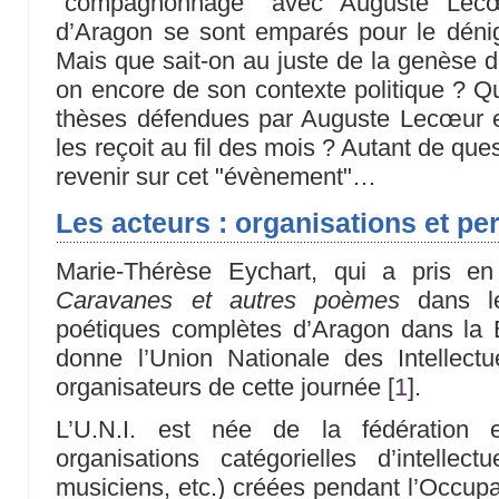
"compagnonnage" avec Auguste Lecœ
d’Aragon se sont emparés pour le dénigr
Mais que sait-on au juste de la genèse d
on encore de son contexte politique ? Q
thèses défendues par Auguste Lecœur e
les reçoit au fil des mois ? Autant de que
revenir sur cet "évènement"…
Les acteurs : organisations et pe
Marie-Thérèse Eychart, qui a pris en
Caravanes et autres poèmes
dans l
poétiques complètes d’Aragon dans la B
donne l’Union Nationale des Intellectu
organisateurs de cette journée
[
1
]
.
L’U.N.I. est née de la fédération 
organisations catégorielles d’intellect
musiciens, etc.) créées pendant l’Occupa