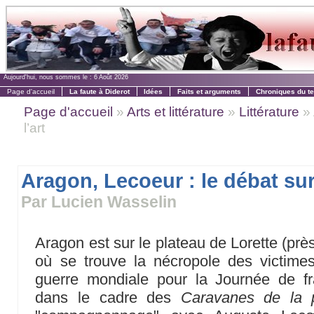
Aujourd'hui, nous sommes le :
6 Août 2026
Page d'accueil
La faute à Diderot
Idées
Faits et arguments
Chroniques du t
Page d'accueil
»
Arts et littérature
»
Littérature
» 
l’art
Aragon, Lecoeur : le débat sur 
Par Lucien Wasselin
Aragon est sur le plateau de Lorette (près 
où se trouve la nécropole des victimes
guerre mondiale pour la Journée de fra
dans le cadre des
Caravanes de la 