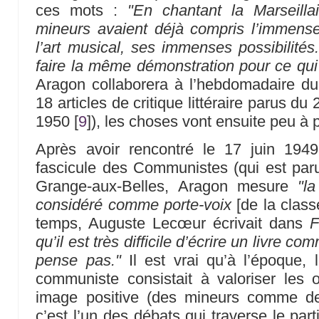
ces mots :
"En chantant la Marseillais
mineurs avaient déjà compris l’immense
l’art musical, ses immenses possibilités
faire la même démonstration pour ce qui e
Aragon collaborera à l’hebdomadaire du
18 articles de critique littéraire parus du 
1950
[
9
]
), les choses vont ensuite peu à p
Après avoir rencontré le 17 juin 1949
fascicule des Communistes (qui est par
Grange-aux-Belles, Aragon mesure
"la
considéré comme porte-voix
[de la class
temps, Auguste Lecœur écrivait dans
F
qu’il est très difficile d’écrire un livre c
pense pas."
Il est vrai qu’à l’époque, l
communiste consistait à valoriser les 
image positive (des mineurs comme de
c’est l’un des débats qui traverse le par