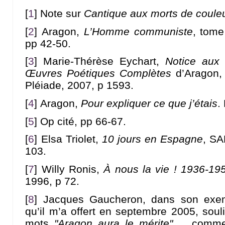
[
1
]
Note sur
Cantique aux morts de coule
[
2
]
Aragon,
L’Homme communiste
, tome
pp 42-50.
[
3
]
Marie-Thérèse Eychart,
Notice aux
Œuvres Poétiques Complètes
d’Aragon, 
Pléiade, 2007, p 1593.
[
4
]
Aragon,
Pour expliquer ce que j’étais
.
[
5
]
Op cité, pp 66-67.
[
6
]
Elsa Triolet,
10 jours en Espagne
, SA
103.
[
7
]
Willy Ronis,
À nous la vie ! 1936-19
1996, p 72.
[
8
]
Jacques Gaucheron, dans son exemp
qu’il m’a offert en septembre 2005, soul
mots
"Aragon aura le mérite"
…, comme 