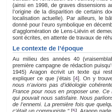
(ainsi en 1998, de graves dissensions au
l’origine de la disparition de certains 
localisation actuelle). Par ailleurs, le b
donné pour l’euro symbolique en déce
d’agglomération de Lens-Liévin et demeur
sont écrites, en attente de travaux de réh
Le contexte de l’époque
Au milieu des années 40 (vraisembla
première campagne de rédaction puisqu’u
1945) Aragon écrivit un texte qui res
expliquer ce que j’étais
[
4
]
. On y trouv
nous n’avions pas d’idéologie cohérente
France pour nous en proposer une. Ce n
qui pouvait nous satisfaire. Nous parlion
de l’ennemi. La première fois que quelqu
c’était un communiste "
[
5
]
. Aragon parle