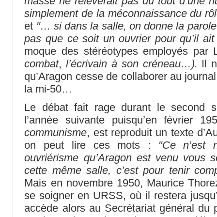
masse ne relèverait pas du tout d’une hu
simplement de la méconnaissance du rôle 
et
"… si dans la salle, on donne la parole 
pas que ce soit un ouvrier pour qu’il ait
moque des stéréotypes employés par 
combat
,
l’écrivain à son créneau…).
Il n
qu’Aragon cesse de collaborer au journal
la mi-50…
Le débat fait rage durant le second 
l’année suivante puisqu’en février 1
communisme
, est reproduit un texte d’
on peut lire ces mots :
"Ce n’est 
ouvriérisme qu’Aragon est venu vous 
cette même salle, c’est pour tenir com
Mais en novembre 1950, Maurice Thorez,
se soigner en URSS, où il restera jusq
accède alors au Secrétariat général du p