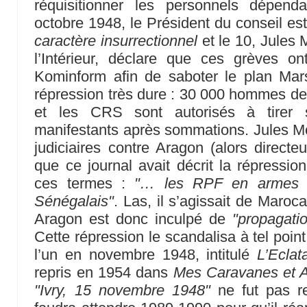
réquisitionner les personnels dépend
octobre 1948, le Président du conseil e
caractère insurrectionnel
et le 10, Jules 
l’Intérieur, déclare que ces grèves o
Kominform afin de saboter le plan Mars
répression très dure : 30 000 hommes de 
et les CRS sont autorisés à tirer s
manifestants après sommations. Jules M
judiciaires contre Aragon (alors directe
que ce journal avait décrit la répressi
ces termes :
"… les RPF en armes pa
Sénégalais"
. Las, il s’agissait de Maroc
Aragon est donc inculpé de
"propagati
Cette répression le scandalisa à tel point
l’un en novembre 1948, intitulé
L’Eclat
repris en 1954 dans
Mes Caravanes et 
"Ivry, 15 novembre 1948"
ne fut pas re