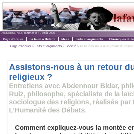
Aujourd'hui, nous sommes le :
7 Août 2026
Page d'accueil
La faute à Diderot
Idées
Faits et arguments
Chroniques du t
Page d'accueil
»
Faits et arguments
»
Société
» Assistons-nous à un retour du religie
Assistons-nous à un retour d
religieux ?
Entretiens avec Abdennour Bidar, phi
Ruiz, philosophe, spécialiste de la laï
sociologue des religions, réalisés par
L’Humanité des Débats.
Comment expliquez-vous la montée en