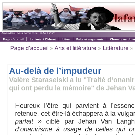
Aujourd'hui, nous sommes le :
6 Août 2026
Page d'accueil
La faute à Diderot
Idées
Faits et arguments
Chroniques du t
Page d'accueil
»
Arts et littérature
»
Littérature
» 
Au-delà de l’impudeur
Valère Staraselski a lu "Traité d’onani
qui ont perdu la mémoire" de Jehan 
Heureux l’être qui parvient à l’essen
retenue, cet être-là échappera à la vulga
parfait »
ciblé par Jehan Van Lang
d’onanirisme à usage de celles qui o