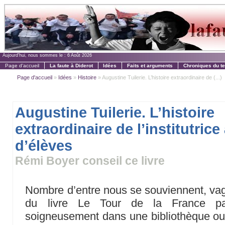
Aujourd'hui, nous sommes le :
6 Août 2026
Page d'accueil
La faute à Diderot
Idées
Faits et arguments
Chroniques du t
Page d'accueil
»
Idées
»
Histoire
» Augustine Tuilerie. L’histoire extraordinaire de (...)
Augustine Tuilerie. L’histoire
extraordinaire de l’institutrice
d’élèves
Rémi Boyer conseil ce livre
Nombre d’entre nous se souviennent, va
du livre Le Tour de la France pa
soigneusement dans une bibliothèque ou