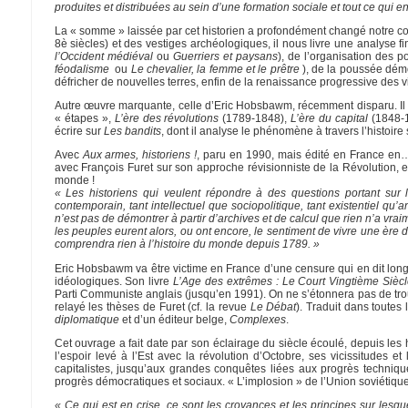
produites et distribuées au sein d’une formation sociale et tout ce qui en
La « somme » laissée par cet historien a profondément changé notre con
8è siècles) et des vestiges archéologiques, il nous livre une analyse fi
l’Occident médiéval
ou
Guerriers et paysans
), de l’organisation des po
féodalisme
ou
Le chevalier, la femme et le prêtre
), de la poussée démo
défricher de nouvelles terres, enfin de la renaissance progressive des v
Autre œuvre marquante, celle d’Eric Hobsbawm, récemment disparu. Il e
« étapes »,
L’ère des révolutions
(1789-1848),
L’ère du capital
(1848-
écrire sur
Les bandits
, dont il analyse le phénomène à travers l’histoi
Avec
Aux armes, historiens !
, paru en 1990, mais édité en France en…
avec François Furet sur son approche révisionniste de la Révolution, e
monde !
« Les historiens qui veulent répondre à des questions portant sur 
contemporain, tant intellectuel que sociopolitique, tant existentiel qu’
n’est pas de démontrer à partir d’archives et de calcul que rien n’a vra
les peuples eurent alors, ou ont encore, le sentiment de vivre une ère d
comprendra rien à l’histoire du monde depuis 1789. »
Eric Hobsbawm va être victime en France d’une censure qui en dit long s
idéologiques. Son livre
L’Age des extrêmes : Le Court Vingtième Sièc
Parti Communiste anglais (jusqu’en 1991). On ne s’étonnera pas de trouv
relayé les thèses de Furet (cf. la revue
Le Débat
). Traduit dans toutes 
diplomatique
et d’un éditeur belge,
Complexes
.
Cet ouvrage a fait date par son éclairage du siècle écoulé, depuis les 
l’espoir levé à l’Est avec la révolution d’Octobre, ses vicissitudes
capitalistes, jusqu’aux grandes conquêtes liées aux progrès techniques,
progrès démocratiques et sociaux. « L’implosion » de l’Union soviétique
« Ce qui est en crise, ce sont les croyances et les principes sur les