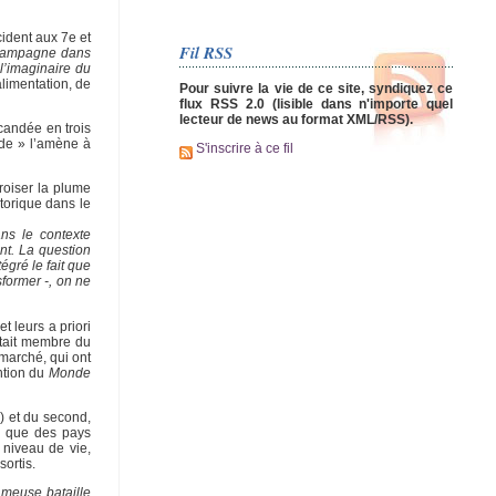
ident aux 7e et
Fil RSS
s campagne dans
 l’imaginaire du
alimentation, de
Pour suivre la vie de ce site, syndiquez ce
flux RSS 2.0 (lisible dans n'importe quel
lecteur de news au format XML/RSS).
candée en trois
ade » l’amène à
S'inscrire à ce fil
roiser la plume
torique dans le
ans le contexte
ent. La question
égré le fait que
sformer -, on ne
t leurs a priori
 était membre du
 marché, qui ont
ention du
Monde
e) et du second,
de que des pays
 niveau de vie,
ortis.
ameuse bataille