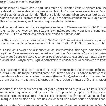
racine celle-ci dans la matière. »
naissance du Moyen âge. A partir des rares documents (l’écriture disparaît en Occ
ne des structures et des techniques agricoles (cf.
L’Economie rurale et la vie de
uvoirs après la disparition de l’Etat et sa lente reconstitution,
Les trois ordres ou
graphique liée aux progrès techniques qui ont permis d’améliorer l’outillage et l’
illes et du commerce, les libertés conquises de haute lutte.
st l’auteur d’une « synthèse inégalée » sur le long XIXème siècle (1789-1914), s
1875),
L’ère des empires
(1875-1914). Son intérêt pour les « obscurs et sans gr
re sociale… Et à examiner les concepts de
Nation et nationalisme
.
 2007, il revient sur
« deux siècles d’histoire de la Révolution française »
pour c
t démontrer combien l’événement continue de susciter l’intérêt et la recherche his
le passé ne peuvent se dispenser d’une interprétation historique enracinée d
analytique. Cette exigence vaut peut-être aussi pour les interrogations sur le prés
iment changé entre les années 1780 et les années 1830. Tant que l’on n’aura pas int
e révolution – un processus qui a bouleversé le continent et va continuer à le tran
ur les connivences entre les milieux de la recherche, de l’édition et des médias, e
le 1914-1991
fut frappé d’interdit parce qu’il restait fidèle à l’analyse marxiste et
er dans cette « coterie » des historiens (Pierre Nora), éditeurs et journalistes de
les langues, ce livre fut mis à la disposition des lecteurs français grâce à l’interv
horreurs et les conséquences du 1er grand conflit mondial (qui voit naître le siècl
 et les avancées qu’elle a rendues possibles tant pour les peuples du tiers mon
 scientifiques et culturels, et aux luttes sociales : espérance de vie, qualité et
 marque la fin du siècle et ouvre un cycle d’incertitudes dont nous ne sommes pas s
quels se fondait la société moderne depuis que les Modernes avaient gagné leur f