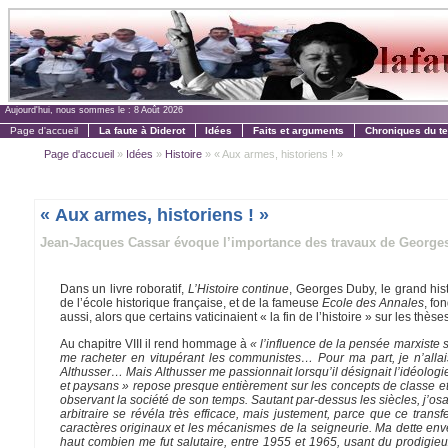
Aujourd'hui, nous sommes le :
8 Août 2026
Page d'accueil
La faute à Diderot
Idées
Faits et arguments
Chroniques du t
Page d'accueil
»
Idées
»
Histoire
» « Aux armes, historiens ! »
« Aux armes, historiens ! »
Jean-Jacques Cassar évoque l’importance des travaux de Georg
Dans un livre roboratif,
L’Histoire continue
, Georges Duby, le grand hist
de l’école historique française, et de la fameuse
Ecole des Annales
, fo
aussi, alors que certains vaticinaient « la fin de l’histoire » sur les th
Au chapitre VIII il rend hommage à
« l’influence de la pensée marxiste 
me racheter en vitupérant les communistes… Pour ma part, je n’al
Althusser… Mais Althusser me passionnait lorsqu’il désignait l’idéologi
et paysans » repose presque entièrement sur les concepts de classe et 
observant la société de son temps. Sautant par-dessus les siècles, j’osai 
arbitraire se révéla très efficace, mais justement, parce que ce transf
caractères originaux et les mécanismes de la seigneurie. Ma dette enve
haut combien me fut salutaire, entre 1955 et 1965, usant du prodigie