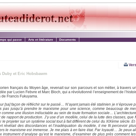
emps qui passe
Arts et littérature
Documents
Vers
es Duby et Eric Hobsbawm
orien français du Moyen âge, revenait sur son parcours et son métier, à travers u
ndée par Lucien Febvre et Marc Bloch, qui a révolutionné l’enseignement de l’histoir
èses de Francis Fukuyama.
sur [sa] façon de réfléchir sur le passé… N’ayant jamais été stalinien je n’éprouve 
lais pas jusqu’à prendre le marxisme pour une science, comme beaucoup de m
e comme une illusion inéluctable au sein de toute formation sociale… L’architectur
de rapport de production. J’y use d’un modèle, celui de la lutte des classes, que 
le projeter sur un système social tout à fait différent de celui du XIXème siècle. Et 
ert révélait des discordances et l’inadéquation du modèle, il me fit percevoir plu
rs le marxisme est immense. Je me plais à en faire état. Par loyauté… Je peux alo
ux instrument d’analyse qu’est le marxisme, d’examiner de plus près comment les