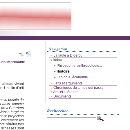
Navigation
»
La faute à Diderot
»
Idées
ion imprimable
»
Philosophie, anthropologie...
»
Histoire
»
Ecologie, économie
»
Faits et arguments
n tableau vivant
»
Chroniques du temps qui passe
e. Un clin d’œil
»
Arts et littérature
»
Documents
pas le besoin de
es amis, comme
e de « Guerriers
Rechercher
Marx a forgé en
cette projection
s clairement les
rs répéter très
 richesses sont