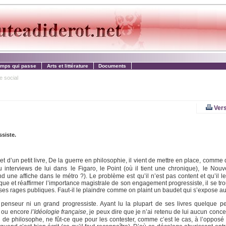
emps qui passe
Arts et littérature
Documents
e social
Vers
siste.
 et d’un petit livre, De la guerre en philosophie, il vient de mettre en place, comme
u interviews de lui dans le Figaro, le Point (où il tient une chronique), le Nouv
 une affiche dans le métro ?). Le problème est qu’il n’est pas content et qu’il le d
e et réaffirmer l’importance magistrale de son engagement progressiste, il se trou
et ses rages publiques. Faut-il le plaindre comme on plaint un baudet qui s’expose a
penseur ni un grand progressiste. Ayant lu la plupart de ses livres quelque p
, ou encore
l’Idéologie française
, je peux dire que je n’ai retenu de lui aucun concept
 de philosophe, ne fût-ce que pour les contester, comme c’est le cas, à l’opposé