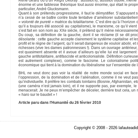
René Girard ou d’un Régis Debray : aussitôt lu, aussitôt oublié, même q
énorme et une faiblesse théorique tout aussi énorme, qui était le pr
particulier, André Glucksmann.
Quant à son prétendu progressisme, il faut le démystifier. S’appuyant s
n’a cessé de se battre contre toute tentative d’améliorer substantiellem
« volonté de pureté »
matrice du totalitarisme. C’est dire qu’à l’horizon 
qu’il a toujours été associé au capitalisme), le marxisme, ce qu’il vi
s’est fait en son nom au XXe siècle, il prétend qu’il mène nécessairem
Du coup, sa définition de la gauche, dont il se réclame (il se dit pr
désolante : cette gauche accepte clairement le système capitalise et l
profit et le règne de l’argent, qu’il serait dangereux de vouloir abolir, 
richesses (vive les dames patronnesses !). Dans un ouvrage antérieur
est quasiment absente et il avoue d’ailleurs qu’elle lui est largement
gauche antitotalitaire, antifasciste et anticolonialiste. Définition curieu
est autrement complexe), comme le fascisme. Le colonialisme politi
économique qui tient à la domination du libéralisme sur l’ensemble de l
BHL ne veut donc pas voir la réalité de notre monde social en face
l’oppression, de la domination et de l’aliénation, comme il ne veut pas
qu’individuelle. Il préfère les combats lointains (Bosnie, Afghanistan, e
(une caméra n’est jamais loin), et il ne supporte pas, par exemple, le
menacerait. Je ne peux m’empêcher de déceler, derrière tout cela, un ré
« haro sur le baudet » !
Article paru dans l’Humanité du 26 février 2010
Copyright © 2008 - 2026 lafauteadid