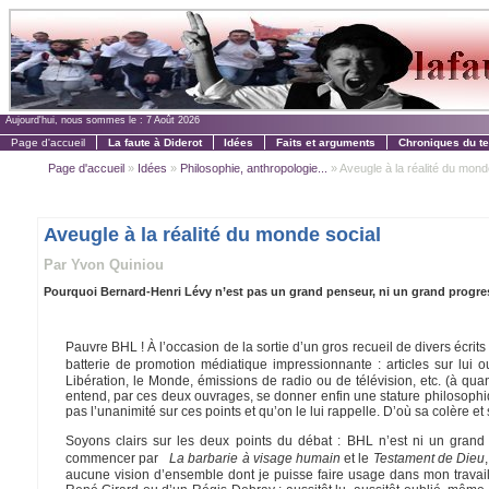
Aujourd'hui, nous sommes le :
7 Août 2026
Page d'accueil
La faute à Diderot
Idées
Faits et arguments
Chroniques du t
Page d'accueil
»
Idées
»
Philosophie, anthropologie...
» Aveugle à la réalité du mond
Aveugle à la réalité du monde social
Par Yvon Quiniou
Pourquoi Bernard-Henri Lévy n’est pas un grand penseur, ni un grand progres
Pauvre BHL ! À l’occasion de la sortie d’un gros recueil de divers écrits
batterie de promotion médiatique impressionnante : articles sur lui o
Libération, le Monde, émissions de radio ou de télévision, etc. (à quand
entend, par ces deux ouvrages, se donner enfin une stature philosophiqu
pas l’unanimité sur ces points et qu’on le lui rappelle. D’où sa colère 
Soyons clairs sur les deux points du débat : BHL n’est ni un grand 
commencer par
La barbarie à visage humain
et le
Testament de Dieu
aucune vision d’ensemble dont je puisse faire usage dans mon travail