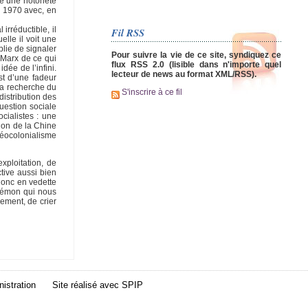
re une notoriété
s 1970 avec, en
irréductible, il
Fil RSS
elle il voit une
blie de signaler
Pour suivre la vie de ce site, syndiquez ce
 Marx de ce qui
flux RSS 2.0 (lisible dans n'importe quel
idée de l’infini.
lecteur de news au format XML/RSS).
st d’une fadeur
la recherche du
S'inscrire à ce fil
distribution des
question sociale
cialistes : une
tion de la Chine
néocolonialisme
xploitation, de
ctive aussi bien
 donc en vedette
démon qui nous
lement, de crier
istration
Site réalisé avec
SPIP