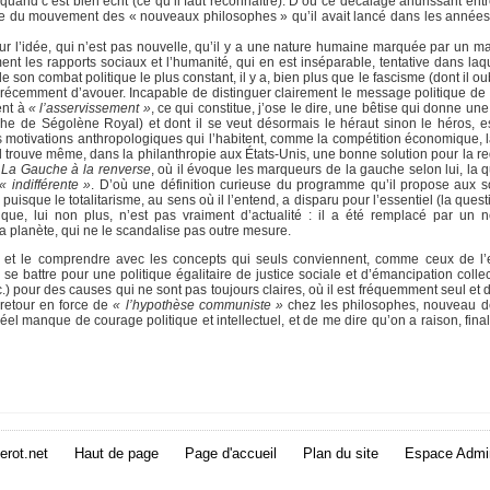
uand c’est bien écrit (ce qu’il faut reconnaître). D’où ce décalage ahurissant ent
opre du mouvement des « nouveaux philosophes » qu’il avait lancé dans les année
ur l’idée, qui n’est pas nouvelle, qu’il y a une nature humaine marquée par un mal 
ent les rapports sociaux et l’humanité, qui en est inséparable, tentative dans laqu
de son combat politique le plus constant, il y a, bien plus que le fascisme (dont il ou
ent récemment d’avouer. Incapable de distinguer clairement le message politique de
ent à
« l’asservissement »
, ce qui constitue, j’ose le dire, une bêtise qui donne une 
oche de Ségolène Royal) et dont il se veut désormais le héraut sinon le héros, e
es motivations anthropologiques qui l’habitent, comme la compétition économique, 
et il trouve même, dans la philanthropie aux États-Unis, une bonne solution pour la re
,
La Gauche à la renverse
, où il évoque les marqueurs de la gauche selon lui, la 
« indifférente »
. D’où une définition curieuse du programme qu’il propose aux so
se puisque le totalitarisme, au sens où il l’entend, a disparu pour l’essentiel (la ques
que, lui non plus, n’est pas vraiment d’actualité : il a été remplacé par un 
a planète, qui ne le scandalise pas outre mesure.
 et le comprendre avec les concepts qui seuls conviennent, comme ceux de l’e
 se battre pour une politique égalitaire de justice sociale et d’émancipation colle
tc.) pour des causes qui ne sont pas toujours claires, où il est fréquemment seul et
 retour en force de
« l’hypothèse communiste »
chez les philosophes, nouveau 
el manque de courage politique et intellectuel, et de me dire qu’on a raison, fina
erot.net
Haut de page
Page d'accueil
Plan du site
Espace Admin