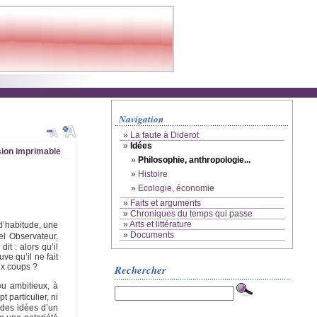
Navigation
»
La faute à Diderot
»
Idées
ion imprimable
»
Philosophie, anthropologie...
»
Histoire
»
Ecologie, économie
»
Faits et arguments
»
Chroniques du temps qui passe
»
Arts et littérature
 d’habitude, une
»
Documents
el Observateur,
it : alors qu’il
ve qu’il ne fait
ux coups ?
Rechercher
eu ambitieux, à
 particulier, ni
 des idées d’un