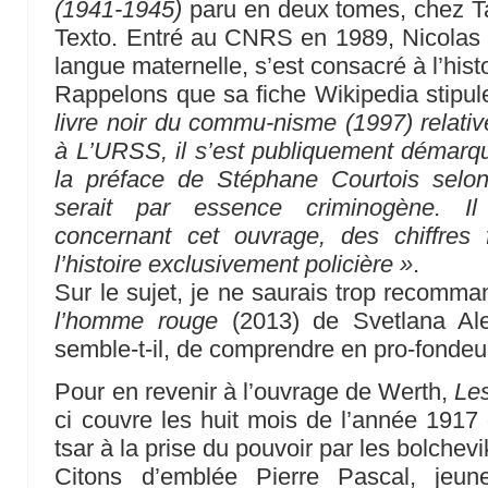
(1941-1945)
paru en deux tomes, chez Tai
Texto. Entré au CNRS en 1989, Nicolas W
langue maternelle, s’est consacré à l’hist
Rappelons que sa fiche Wikipedia stipule
livre noir du commu-nisme (1997) relativ
à L’URSS, il s’est publiquement démarq
la préface de Stéphane Courtois selo
serait par essence criminogène. I
concernant cet ouvrage, des chiffres
l’histoire exclusivement policière »
.
Sur le sujet, je ne saurais trop recomma
l’homme rouge
(2013) de Svetlana Ale
semble-t-il, de comprendre en pro-fondeu
Pour en revenir à l’ouvrage de Werth,
Les
ci couvre les huit mois de l’année 1917 
tsar à la prise du pouvoir par les bolchevi
Citons d’emblée Pierre Pascal, jeune