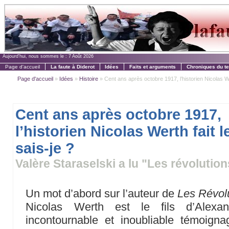
Aujourd'hui, nous sommes le :
7 Août 2026
Page d'accueil
La faute à Diderot
Idées
Faits et arguments
Chroniques du t
Page d'accueil
»
Idées
»
Histoire
» Cent ans après octobre 1917, l’historien Nicolas We
Cent ans après octobre 1917,
l’historien Nicolas Werth fait
sais-je ?
Valère Staraselski a lu "Les révolutio
Un mot d’abord sur l’auteur de
Les Révolu
Nicolas Werth est le fils d’Alexa
incontournable et inoubliable témoign