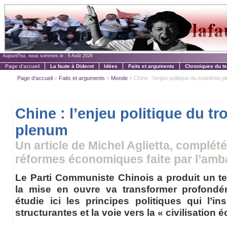
Aujourd'hui, nous sommes le :
6 Août 2026
Page d'accueil
La faute à Diderot
Idées
Faits et arguments
Chroniques du t
Page d'accueil
»
Faits et arguments
»
Monde
» Chine : l’enjeu politique du troisième 
Chine : l’enjeu politique du tr
plenum
Un article de Michel Aglietta, complété
réformes économiques faite par l’am
Le Parti Communiste Chinois a produit un te
la mise en ouvre va transformer profondé
étudie ici les principes politiques qui l’in
structurantes et la voie vers la « civilisation 