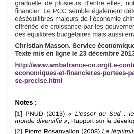
graduelle de plusieurs d’entre elles, 
financier. Le PCC semble également dét
déséquilibres majeurs de l’économie chin
effrénée de croissance par les gouverne
des équilibres budgétaires mais aussi e
Christian Masson. Service économique
Texte mis en ligne le 23 décembre 201
http://www.ambafrance-cn.org/Le-cont
economiques-et-financieres-portees-par
se-precise.html
Notes :
[
1
]
PNUD (2013)
« L’essor du Sud : l
monde diversifié »
, Rapport sur le déve
[
2
]
Pierre Rosanvallon (2008)
La légitim