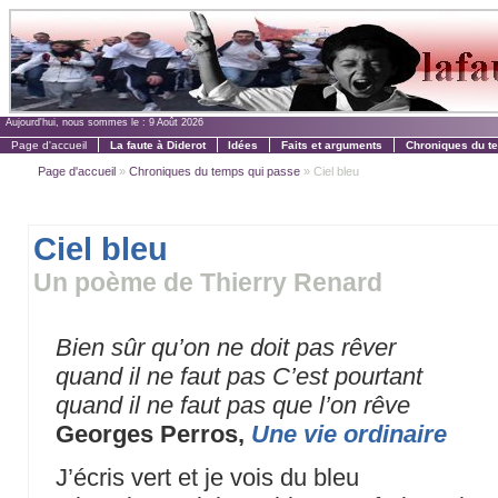
Aujourd'hui, nous sommes le :
9 Août 2026
Page d'accueil
La faute à Diderot
Idées
Faits et arguments
Chroniques du t
Page d'accueil
»
Chroniques du temps qui passe
» Ciel bleu
Ciel bleu
Un poème de Thierry Renard
Bien sûr qu’on ne doit pas rêver
quand il ne faut pas C’est pourtant
quand il ne faut pas que l’on rêve
Georges Perros,
Une vie ordinaire
J’écris vert et je vois du bleu