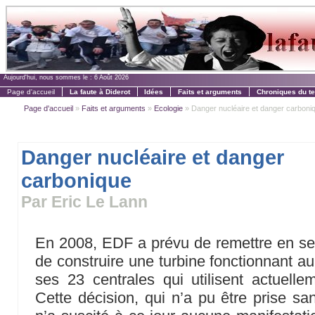
Aujourd'hui, nous sommes le :
6 Août 2026
Page d'accueil
La faute à Diderot
Idées
Faits et arguments
Chroniques du t
Page d'accueil
»
Faits et arguments
»
Ecologie
» Danger nucléaire et danger carboni
Danger nucléaire et danger
carbonique
Par Eric Le Lann
En 2008, EDF a prévu de remettre en serv
de construire une turbine fonctionnant au
ses 23 centrales qui utilisent actuellem
Cette décision, qui n’a pu être prise sa