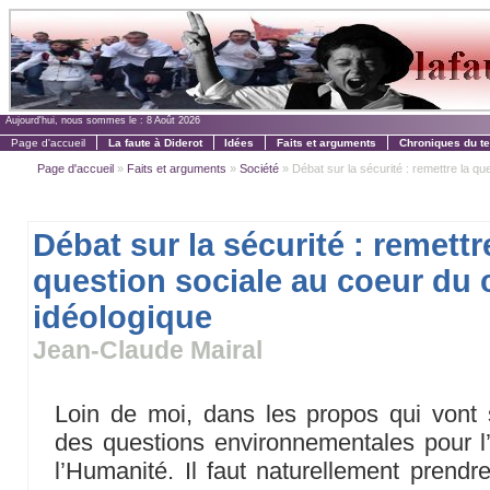
Aujourd'hui, nous sommes le :
8 Août 2026
Page d'accueil
La faute à Diderot
Idées
Faits et arguments
Chroniques du t
Page d'accueil
»
Faits et arguments
»
Société
» Débat sur la sécurité : remettre la que
Débat sur la sécurité : remettr
question sociale au coeur du 
idéologique
Jean-Claude Mairal
Loin de moi, dans les propos qui vont s
des questions environnementales pour l’
l’Humanité. Il faut naturellement prendre