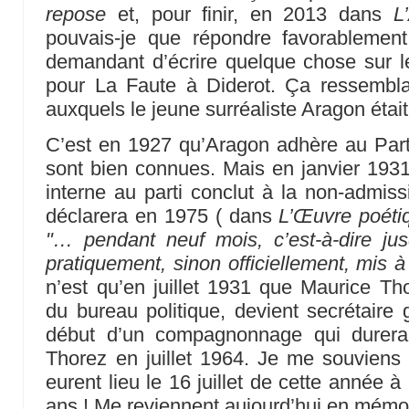
repose
et, pour finir, en 2013 dans
L
pouvais-je que répondre favorablemen
demandant d’écrire quelque chose sur l
pour La Faute à Diderot. Ça ressemblai
auxquels le jeune surréaliste Aragon était
C’est en 1927 qu’Aragon adhère au Part
sont bien connues. Mais en janvier 193
interne au parti conclut à la non-admiss
déclarera en 1975 ( dans
L’Œuvre poéti
"… pendant neuf mois, c’est-à-dire jus
pratiquement, sinon officiellement, mis à
n’est qu’en juillet 1931 que Maurice Tho
du bureau politique, devient secrétaire g
début d’un compagnonnage qui durera 
Thorez en juillet 1964. Je me souviens
eurent lieu le 16 juillet de cette année à 
ans ! Me reviennent aujourd’hui en mémoi