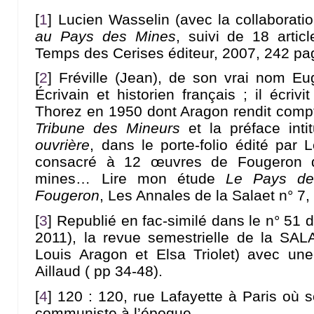
[
1
]
Lucien Wasselin (avec la collaborati
au Pays des Mines
, suivi de 18 artic
Temps des Cerises éditeur, 2007, 242 pa
[
2
]
Fréville (Jean), de son vrai nom Eu
Écrivain et historien français ; il écri
Thorez en 1950 dont Aragon rendit com
Tribune des Mineurs
et la préface inti
ouvrière
, dans le porte-folio édité par 
consacré à 12 œuvres de Fougeron 
mines… Lire mon étude
Le Pays de
Fougeron
, Les Annales de la Salaet n° 7
[
3
]
Republié en fac-similé dans le n° 51 
2011), la revue semestrielle de la SA
Louis Aragon et Elsa Triolet) avec un
Aillaud ( pp 34-48).
[
4
]
120 : 120, rue Lafayette à Paris où se
communiste à l’époque.