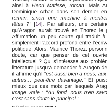
ainsi à
Henri Matisse, roman
. Mais Ar
Dominique Arban dans son dernier en
roman, sinon une machine à montre
têtes ?"
[
14
]
. Par ailleurs, une certai
qu’Aragon aurait trouvé en Thorez le p
Affirmation un peu courte qui traduit à
simplement l’accord profond entre l’écriv
politique. Alors, Maurice Thorez, perso
doute, car que penser de cet ouvrie
intellectuel ? Qui s’intéresse aux problè
littérature jusqu’à demander à Aragon de
il affirme qu’il
"est aussi bien à nous, aux
autres… peut-être davantage."
Et puisqu
mieux que ces mots par lesquels Ara
image vraie
:
"Au fond, nous n’en sav
c’est sans doute le principal."