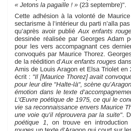
« Jetons la pagaille ! »
(23 septembre)".
Cette adhésion à la volonté de Maurice 
sectarisme à l’intérieur du parti n’alla pa
qu’après avoir publié
Aux enfants roug
dessinée réalisée par Georges Adam p
pour les vers accompagnant ces dernier
convoqués par Maurice Thorez. Georges Ai
de la réédition d’
Aux enfants rouges
dans 
Amis de Louis Aragon et Elsa Triolet en 
écrit :
"Il [Maurice Thorez] avait convo
pour leur dire "Halte-là", scène qu’Arago
émotion dans le texte d’accompagneme
L’Œuvre poétique de 1975, ce qui le cond
vie sa reconnaissance envers Maurice Tho
une voie qu’il réprouvera par la suite"
. 
poétique 1
, on trouve en introductio
rouges
un texte d’Aragon qui court sur l