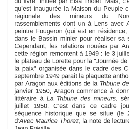
du livre" initiée par Elsa Triolet. Mais, 
qu’est inaugurée la Maison du Peuple co
régionale des mineurs du Nord/
rassemblements dont un à Lens avec Ar
peintre Fougeron (qui est en résidence,
dans le Bassin minier pour réaliser sa
Cependant, les relations nouées par A
cette région remontent à 1949 : le 3 juille
le plateau de Lorette pour la "Journée de
la paix" organisée dans le cadre des C
septembre 1949 paraît la plaquette anth
par Aragon aux éditions de la
Tribune d
janvier 1950, Aragon commence à donner
littéraire à
La Tribune des mineurs
, sé
juillet 1950. C’est dans ce cadre jou
séquence historique que se situe (le 2
d’
Avec Maurice Thorez
, la note de lect
Jean Fréville.