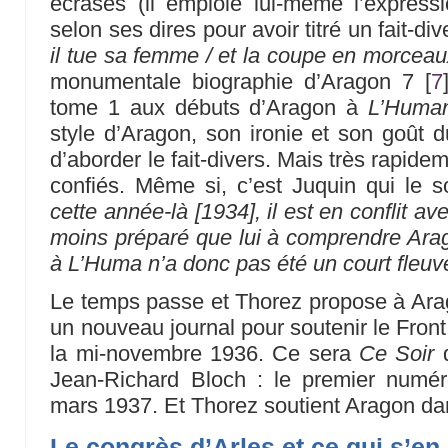
écrasés (il emploie lui-même l’expressi
selon ses dires pour avoir titré un fait-div
il tue sa femme / et la coupe en morceau
monumentale biographie d’Aragon 7
[
7
tome 1 aux débuts d’Aragon à
L’Human
style d’Aragon, son ironie et son goût d
d’aborder le fait-divers. Mais très rapidem
confiés. Même si, c’est Juquin qui le s
cette année-là [1934], il est en conflit a
moins préparé que lui à comprendre Ara
à L’Huma n’a donc pas été un court fleuve
Le temps passe et Thorez propose à Arago
un nouveau journal pour soutenir le Fron
la mi-novembre 1936. Ce sera
Ce Soir
q
Jean-Richard Bloch : le premier numéro
mars 1937. Et Thorez soutient Aragon da
Le congrès d’Arles et ce qui s’en 