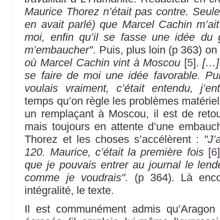
Maurice Thorez n’était pas contre. Seulemen
en avait parlé) que Marcel Cachin m’ai
moi, enfin qu’il se fasse une idée du 
m’embaucher"
. Puis, plus loin (p 363) on l
où Marcel Cachin vint à Moscou
[
5
]
.
[…] 
se faire de moi une idée favorable. Puis
voulais vraiment, c’était entendu, j’en
temps qu’on règle les problèmes matériels
un remplaçant à Moscou, il est de retou
mais toujours en attente d’une embauche
Thorez et les choses s’accélèrent :
"J’
120. Maurice, c’était la première fois
[
6
]
que je pouvais entrer au journal le len
comme je voudrais".
(p 364). Là encor
intégralité, le texte.
Il est communément admis qu’Aragon t