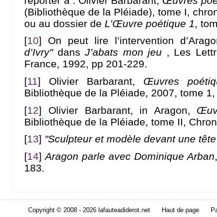
reporter à : Olivier Barbarant,
Œuvres poé
(Bibliothèque de la Pléiade), tome I, chr
ou au dossier de
L’Œuvre poétique 1
, to
[
10
]
On peut lire l’intervention d’Arag
d’Ivry"
dans
J’abats mon jeu
, Les Lettr
France, 1992, pp 201-229.
[
11
]
Olivier Barbarant,
Œuvres poétiq
Bibliothèque de la Pléiade, 2007, tome 1
[
12
]
Olivier Barbarant, in Aragon,
Œuv
Bibliothèque de la Pléiade, tome II, Chron
[
13
]
"Sculpteur et modèle devant une tête
[
14
]
Aragon parle avec Dominique Arban
183.
Copyright © 2008 - 2026 lafauteadiderot.net
Haut de page
Pa