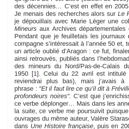
des décennies… C’est en effet en 2005 
Je menais des recherches alors sur
Le 
je dépouillais avec Marie Léger une co
Mineurs
aux Archives départementales 
Pendant que je feuilletais les journau
compagne s’intéressait à l’année 50 et, t
un article oublié d’Aragon : ce fut, finale
ainsi retrouvés, publiés dans l’hebdoma
des mineurs du Nord/Pas-de-Calais du
1950
[
1
]
. Celui du 22 avril est intitul
reviendrai plus bas), mais j’avais à
phrase :
"Et il faut lire ce qu’il dit à Frévil
profondeurs noires".
C’est que j’enrichi
ce verbe déplonger… Mais dans les anné
la suite, ce verbe me poursuivit puisque 
ouvrages du même auteur, Valère Starase
dans
Une Histoire française
, puis en 2