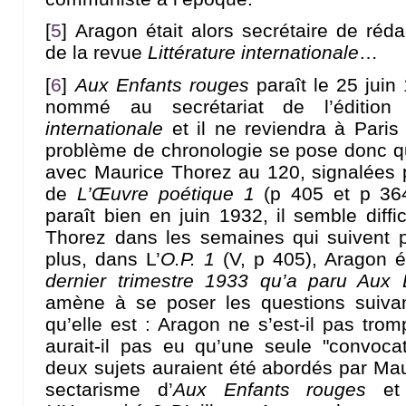
[
5
]
Aragon était alors secrétaire de rédac
de la revue
Littérature internationale
…
[
6
]
Aux Enfants rouges
paraît le 25 juin
nommé au secrétariat de l’éditio
internationale
et il ne reviendra à Paris
problème de chronologie se pose donc q
avec Maurice Thorez au 120, signalées 
de
L’Œuvre poétique 1
(p 405 et p 36
paraît bien en juin 1932, il semble diffi
Thorez dans les semaines qui suivent p
plus, dans L’
O.P. 1
(V, p 405), Aragon é
dernier trimestre 1933 qu’a paru Aux
amène à se poser les questions suiva
qu’elle est : Aragon ne s’est-il pas tro
aurait-il pas eu qu’une seule "convoc
deux sujets auraient été abordés par Maur
sectarisme d’
Aux Enfants rouges
et 