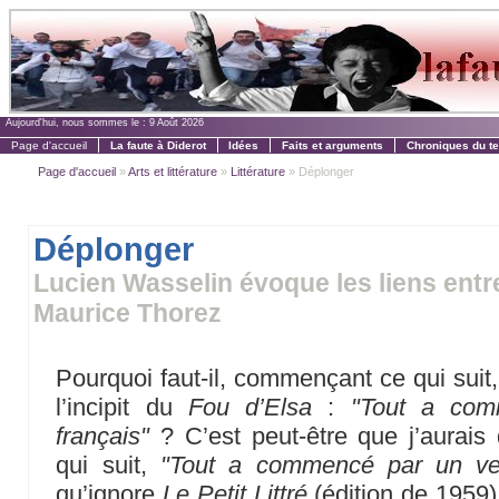
Aujourd'hui, nous sommes le :
9 Août 2026
Page d'accueil
La faute à Diderot
Idées
Faits et arguments
Chroniques du t
Page d'accueil
»
Arts et littérature
»
Littérature
» Déplonger
Déplonger
Lucien Wasselin évoque les liens entr
Maurice Thorez
Pourquoi faut-il, commençant ce qui suit,
l’incipit du
Fou d’Elsa
:
"Tout a com
français"
? C’est peut-être que j’aurais
qui suit,
"Tout a commencé par un ve
qu’ignore
Le Petit Littré
(édition de 1959