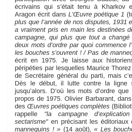
écrivains qui s’était tenu à Kharkov
Aragon écrit dans
L’Œuvre poétique 1
(t
plus que l’année de nos disputes, 1931 e
a vraiment pris en main les destinées de
campagne, qui plus que tout a changé
deux mots d’ordre par quoi commence l’
les bouches s’ouvrent ! / Pas de mannequ
écrit en 1975. Je laisse aux historien
péripéties par lesquelles Maurice Thorez
de Secrétaire général du parti, mais c’e
Dès le début, il lutte contre la ligne 
jusqu’alors. D’où les mots d’ordre que
propos de 1975. Olivier Barbarant, dan
des
Œuvres poétiques complètes
(Biblio
rappelle
"la campagne d’explicatio
sectarisme"
en précisant les éditoriaux
mannequins ! »
(14 août),
« Les bouche