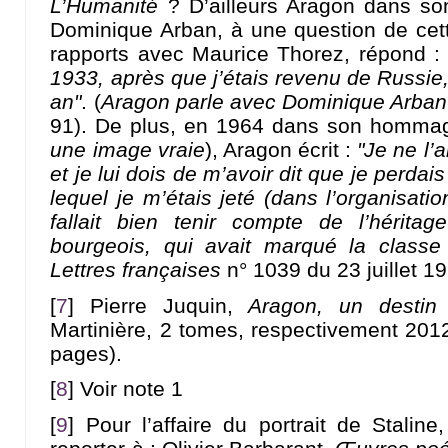
L’Humanité
? D’ailleurs Aragon dans so
Dominique Arban, à une question de cet
rapports avec Maurice Thorez, répond 
1933, après que j’étais revenu de Russie,
an"
. (
Aragon parle avec Dominique Arban
91). De plus, en 1964 dans son hommag
une image vraie
), Aragon écrit :
"Je ne l’
et je lui dois de m’avoir dit que je perda
lequel je m’étais jeté (dans l’organisati
fallait bien tenir compte de l’héritage
bourgeois, qui avait marqué la classe o
Lettres françaises
n° 1039 du 23 juillet 19
[
7
]
Pierre Juquin,
Aragon, un destin 
Martinière, 2 tomes, respectivement 201
pages).
[
8
]
Voir note 1
[
9
]
Pour l’affaire du portrait de Staline