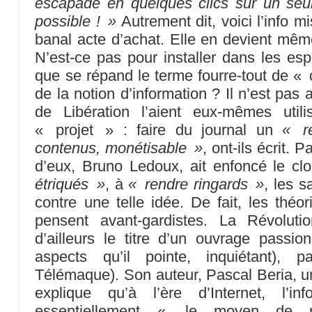
escapade en quelques clics sur un seu
possible ! »
Autrement dit, voici l’info 
banal acte d’achat. Elle en devient même 
N’est-ce pas pour installer dans les esp
que se répand le terme fourre-tout de « 
de la notion d’information ? Il n’est pas
de Libération l’aient eux-mêmes utili
« projet » : faire du journal un
« r
contenus, monétisable »
, ont-ils écrit. 
d’eux, Bruno Ledoux, ait enfoncé le clou
étriqués »
, à
« rendre ringards »
, les s
contre une telle idée. De fait, les thé
pensent avant-gardistes. La Révoluti
d’ailleurs le titre d’un ouvrage passio
aspects qu’il pointe, inquiétant), 
Télémaque). Son auteur, Pascal Beria, un
explique qu’à l’ère d’Internet, l’in
essentiellement « le moyen de 