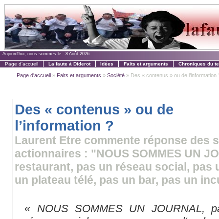
Aujourd'hui, nous sommes le :
8 Août 2026
Page d'accueil
La faute à Diderot
Idées
Faits et arguments
Chroniques du t
Page d'accueil
»
Faits et arguments
»
Société
» Des « contenus » ou de l’information 
Des « contenus » ou de
l’information ?
Laurent Etre commente réponse des sa
actionnaires : "NOUS SOMMES UN J
restaurant, pas un réseau social, pas 
un plateau télé, pas un bar, pas un in
« NOUS SOMMES UN JOURNAL, pas 