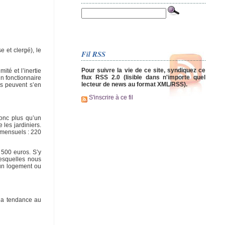
 et clergé), le
Fil RSS
Pour suivre la vie de ce site, syndiquez ce
té et l’inertie
flux RSS 2.0 (lisible dans n'importe quel
un fonctionnaire
lecteur de news au format XML/RSS).
urs peuvent s’en
S'inscrire à ce fil
onc plus qu’un
les jardiniers.
 mensuels : 220
 500 euros. S’y
esquelles nous
 un logement ou
 la tendance au