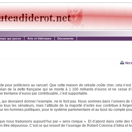
emps qui passe
Arts et littérature
Documents
Vers
e pour politiciens au rancart. Que cette maison de retraite coûte cher, cela n’est
céan de la dette française qui se monte à 1 100 milliards d’euros et ne cesse d
 trentaine d’euros par contribuable, c’est supportable.
 qui devraient donner l’exemple, ne le font pas. Nous sommes dans l’univers de 
s tous les sénateurs, mais l’attitude de la majorité d’entre eux contribue à forg
ur les hommes politiques, pour le système parlementaire et au bout du compte pou
 que nous traduisons aujourd’hui par « sens civique ». Et d’abord dans celle de
 être dépourvus. C’est ce qui ressort de l’ouvrage de Robert Colonna d’Istria et I