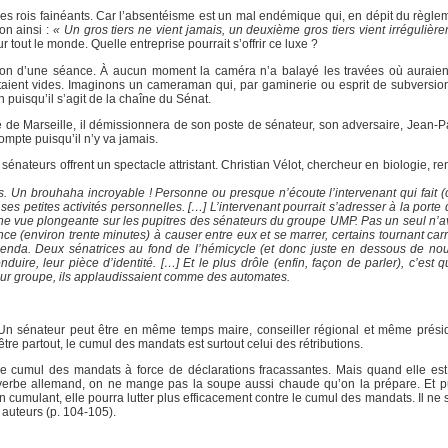
s rois fainéants. Car l’absentéisme est un mal endémique qui, en dépit du règlem
on ainsi :
« Un gros tiers ne vient jamais, un deuxième gros tiers vient irrégulière
r tout le monde. Quelle entreprise pourrait s’offrir ce luxe ?
sion d’une séance. À aucun moment la caméra n’a balayé les travées où auraien
taient vides. Imaginons un cameraman qui, par gaminerie ou esprit de subversion,
 puisqu’il s’agit de la chaîne du Sénat.
 de Marseille, il démissionnera de son poste de sénateur, son adversaire, Jean-Pa
mpte puisqu’il n’y va jamais.
sénateurs offrent un spectacle attristant. Christian Vélot, chercheur en biologie, r
 Un brouhaha incroyable ! Personne ou presque n’écoute l’intervenant qui fait (ou 
s petites activités personnelles. […] L’intervenant pourrait s’adresser à la porte 
une vue plongeante sur les pupitres des sénateurs du groupe UMP. Pas un seul n’ava
nce (environ trente minutes) à causer entre eux et se marrer, certains tournant ca
 agenda. Deux sénatrices au fond de l’hémicycle (et donc juste en dessous de nou
e, leur pièce d’identité. […] Et le plus drôle (enfin, façon de parler), c’est qu
 leur groupe, ils applaudissaient comme des automates.
 Un sénateur peut être en même temps maire, conseiller régional et même prési
e partout, le cumul des mandats est surtout celui des rétributions.
le cumul des mandats à force de déclarations fracassantes. Mais quand elle es
overbe allemand, on ne mange pas la soupe aussi chaude qu’on la prépare. Et 
 cumulant, elle pourra lutter plus efficacement contre le cumul des mandats. Il ne 
s auteurs (p. 104-105).