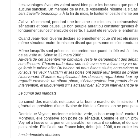
Les avantages évoqués valent aussi bien pour les bosseurs que pour le
aucune sanction. Un membre de la haute Assemblée résume la situati
tiers travaille beaucoup. »
À la fin du mois, le traitement est le même pou
J’ai vu récemment, pendant une trentaine de minutes, la retransmis
sénateurs et pour cause. Le bon peuple aurait pu constater qu’elles é
longuement sur cet hémicycle déserté. Il aurait été renvoyé le lendemain
Quand Jean-Noël Guérini déclare solennellement que s’il est élu maire
même sénateur-maire, ironise en disant que personne ne s’en rendra co
Même lorsqu’ils sont présents – de préférence quand la télé est là – les 
de sa visite au Sénat le 22 mars 2006 :
Au-delà de cet absentéisme pitoyable, reste le déroulement des débats.
son discours. Chacun parle dans son coin avec ses voisins ou y va de se
ça ferait le même effet. Du balcon où nous étions situés, nous avions 
loi sous les yeux ! Raffarin et ses potes ont passé leur temps de prése
l’intervenant. D’autres remplissaient des dossiers, regardaient leur
regardé ensemble un album photo, s’échangeaient leur permis de conduir
intervention, et uniquement s’il s’agissait bien sûr d’un intervenant de
Le cumul des mandats
Le cumul des mandats nuit aussi à la bonne marche de l’institution.
général ou président d’une dizaine de bidules. Comme on ne peut pas êtr
Dominique Voynet, ancienne ministre verte, a beaucoup lutté contre 
Montreuil, elle conserve son poste de sénateur. Comme le dit un pr
Voynet a trouvé un argument imparable : en restant sénatrice, et donc en
plaisanterie. Elle l’a dit, sur France Inter, début juin 2008, à en croire le
Les indemnités abusives