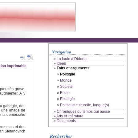
Navigation
»
La faute à Diderot
»
Idées
ion imprimable
»
Faits et arguments
»
Politique
»
Monde
»
Société
 pas très grave.
»
Ecole
’augmenter. À y
»
Ecologie
»
Politique culturelle, langue(s)
la gabegie, des
er une image de
»
Chroniques du temps qui passe
r la démocratie
»
Arts et littérature
»
Documents
s hommes et des
van Stefanovitch
Rechercher