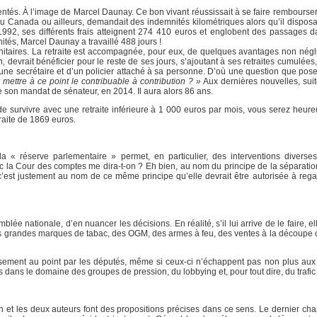
atentés. À l’image de Marcel Daunay. Ce bon vivant réussissait à se faire rembourse
t au Canada ou ailleurs, demandait des indemnités kilométriques alors qu’il disposa
 1992, ses différents frais atteignent 274 410 euros et englobent des passages 
és, Marcel Daunay a travaillé 488 jours !
nitaires. La retraite est accompagnée, pour eux, de quelques avantages non négli
, devrait bénéficier pour le reste de ses jours, s’ajoutant à ses retraites cumulée
ne secrétaire et d’un policier attaché à sa personne. D’où une question que posen
mettre à ce point le contribuable à contribution ? »
Aux dernières nouvelles, suit
e son mandat de sénateur, en 2014. Il aura alors 86 ans.
de survivre avec une retraite inférieure à 1 000 euros par mois, vous serez heur
raite de 1869 euros.
 « réserve parlementaire » permet, en particulier, des interventions diverse
onc la Cour des comptes me dira-t-on ? Eh bien, au nom du principe de la séparatio
 c’est justement au nom de ce même principe qu’elle devrait être autorisée à rega
ée nationale, d’en nuancer les décisions. En réalité, s’il lui arrive de le faire, ell
 des grandes marques de tabac, des OGM, des armes à feu, des ventes à la découpe 
eusement au point par les députés, même si ceux-ci n’échappent pas non plus aux
ns le domaine des groupes de pression, du lobbying et, pour tout dire, du trafic 
ion et les deux auteurs font des propositions précises dans ce sens. Le dernier chapi