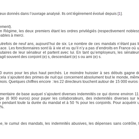
t ceux donnés dans l’ouvrage analysé. Ils ont légèrement évolué depuis
[
1
]
.
ement).
n Régime, les deux premiers étant les ordres privilégiés (respectivement noblesse
éables à merci.
refois de neuf ans, aujourd’hui de six. Le nombre de ces mandats n’étant pas limi
ce. Les fonctionnaires sont là à vie et vu qu’il n’y a pas d’endroits en France où 
ributaires de leur sénateur et partent avec lui. En tant qu’employeurs, les sénate
’agit souvent des conjoint (e) s, descendant (e) s ou ami (e) s.
00 euros pour les plus haut perchés. Le moindre huissier à ses débuts gagne d
 cela s’ajoutent des primes de nuit qui concernent absolument tout le monde, même 
is. Quelques chiffres encore : les 22 directeurs touchent autour de 15 000 euros
mentaire de base auquel s’ajoutent diverses indemnités ce qui donne environ 11
pe (6 900 euros) pour payer les collaborateurs, des indemnités diverses sur l
 pendant toute la durée du mandat et à 50 % pour les conjoints. Pour acquérir
 %.
e, le cumul des mandats, les indemnités abusives, les dépenses sans contrôle,