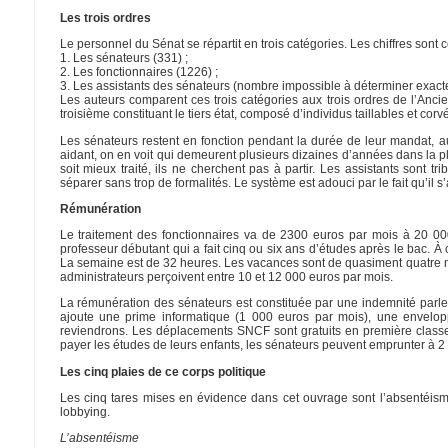
Les trois ordres
Le personnel du Sénat se répartit en trois catégories. Les chiffres son
1. Les sénateurs (331) ;
2. Les fonctionnaires (1226) ;
3. Les assistants des sénateurs (nombre impossible à déterminer exact
Les auteurs comparent ces trois catégories aux trois ordres de l’Ancie
troisième constituant le tiers état, composé d’individus taillables et corv
Les sénateurs restent en fonction pendant la durée de leur mandat, aut
aidant, on en voit qui demeurent plusieurs dizaines d’années dans la pla
soit mieux traité, ils ne cherchent pas à partir. Les assistants sont t
séparer sans trop de formalités. Le système est adouci par le fait qu’il s
Rémunération
Le traitement des fonctionnaires va de 2300 euros par mois à 20 0
professeur débutant qui a fait cinq ou six ans d’études après le bac. À
La semaine est de 32 heures. Les vacances sont de quasiment quatre mo
administrateurs perçoivent entre 10 et 12 000 euros par mois.
La rémunération des sénateurs est constituée par une indemnité parle
ajoute une prime informatique (1 000 euros par mois), une envelop
reviendrons. Les déplacements SNCF sont gratuits en première classe
payer les études de leurs enfants, les sénateurs peuvent emprunter à 2
Les cinq plaies de ce corps politique
Les cinq tares mises en évidence dans cet ouvrage sont l’absentéism
lobbying.
L’absentéisme