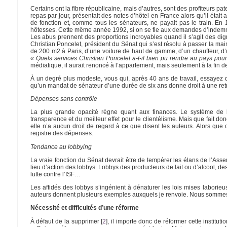
Certains ont la fibre républicaine, mais d’autres, sont des profiteurs p
repas par jour, présentait des notes d’hôtel en France alors qu’il étai
de fonction et, comme tous les sénateurs, ne payait pas le train. En
hôtesses. Cette même année 1992, si on se fie aux demandes d’indemnit
Les abus prennent des proportions incroyables quand il s’agit des dig
Christian Poncelet, président du Sénat qui s’est résolu à passer la main
de 200 m2 à Paris, d’une voiture de haut de gamme, d’un chauffeur, d’u
« Quels services Christian Poncelet a-t-il bien pu rendre au pays pour 
médiatique, il aurait renoncé à l’appartement, mais seulement à la fin d
À un degré plus modeste, vous qui, après 40 ans de travail, essayez 
qu’un mandat de sénateur d’une durée de six ans donne droit à une ret
Dépenses sans contrôle
La plus grande opacité règne quant aux finances. Le système de la
transparence et du meilleur effet pour le clientélisme. Mais que fait d
elle n’a aucun droit de regard à ce que disent les auteurs. Alors que
registre des dépenses.
Tendance au lobbying
La vraie fonction du Sénat devrait être de tempérer les élans de l’Assembl
lieu d’action des lobbys. Lobbys des producteurs de lait ou d’alcool,
lutte contre l’ISF…
Les affidés des lobbys s’ingénient à dénaturer les lois mises labori
auteurs donnent plusieurs exemples auxquels je renvoie. Nous sommes da
Nécessité et difficultés d’une réforme
À défaut de la supprimer
[
2
]
, il importe donc de réformer cette institut