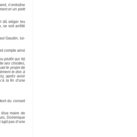
ent, n’entraîne
ment et un petit
t dû siéger les
 se soit arrêté
ul Gaudin, lui-
end compte ainsi
plutôt qui lit)
de ses chiottes,
it le projet de
rrément le dos à
s), après avoir
’à la fin d’une
dent du conseil
t élue maire de
puis, Dominique
s’agit pas d’une