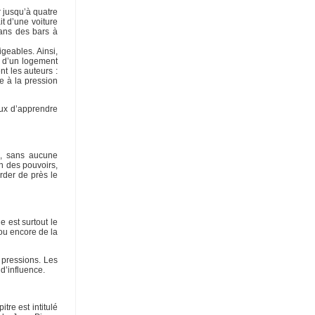
r jusqu’à quatre
it d’une voiture
dans des bars à
geables. Ainsi,
s, d’un logement
t les auteurs :
e à la pression
eux d’apprendre
s, sans aucune
n des pouvoirs,
rder de près le
e est surtout le
ou encore de la
 pressions. Les
d’influence.
tre est intitulé