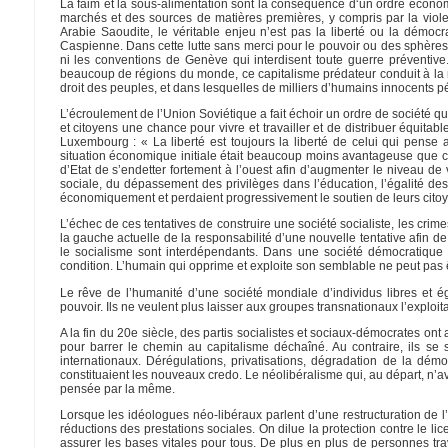
La faim et la sous-alimentation sont la conséquence d‘un ordre économi
marchés et des sources de matières premières, y compris par la viole
Arabie Saoudite, le véritable enjeu n’est pas la liberté ou la démoc
Caspienne. Dans cette lutte sans merci pour le pouvoir ou des sphères d
ni les conventions de Genève qui interdisent toute guerre préventive
beaucoup de régions du monde, ce capitalisme prédateur conduit à la 
droit des peuples, et dans lesquelles de milliers d’humains innocents péri
L’écroulement de l’Union Soviétique a fait échoir un ordre de société q
et citoyens une chance pour vivre et travailler et de distribuer équita
Luxembourg : « La liberté est toujours la liberté de celui qui pens
situation économique initiale était beaucoup moins avantageuse que cel
d’Etat de s’endetter fortement à l’ouest afin d’augmenter le niveau de 
sociale, du dépassement des privilèges dans l’éducation, l’égalité d
économiquement et perdaient progressivement le soutien de leurs citoy
L’échec de ces tentatives de construire une société socialiste, les crime
la gauche actuelle de la responsabilité d’une nouvelle tentative afin de s
le socialisme sont interdépendants. Dans une société démocratique et s
condition. L’humain qui opprime et exploite son semblable ne peut pas ê
Le rêve de l’humanité d’une société mondiale d’individus libres et é
pouvoir. Ils ne veulent plus laisser aux groupes transnationaux l’exploit
A la fin du 20e siècle, des partis socialistes et sociaux-démocrates on
pour barrer le chemin au capitalisme déchaîné. Au contraire, ils se
internationaux. Dérégulations, privatisations, dégradation de la démo
constituaient les nouveaux credo. Le néolibéralisme qui, au départ, n’av
pensée par la même.
Lorsque les idéologues néo-libéraux parlent d’une restructuration de l’
réductions des prestations sociales. On dilue la protection contre le li
assurer les bases vitales pour tous. De plus en plus de personnes trav