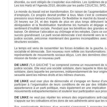
éhontée, ou sont obligés de s’exploiter eux-mêmes. Les systèmes de prot
Les lois Hartz et l’Agenda 2010, décidés par les partis CDU/CSU, SPD,
Le monde du travail est en transformation. En raison de l’augmentation 
d’employés. Ce progrès devrait profiter à tous. Mais c’est le contrair
pressions sous menace d’exclusion. On flexibilise le marché du travail
24 heures sur 24, et des trajets de plus en plus longs détruisent la
dérégulation et la flexibilisation transforme les humains et dégage 
sentiment d’inutilité sociale. Pendant que les bénéfices des grandes e
baisse. On diminue l’allocation au chômage et les retraites. Dans ce con
succès grandissant. Le parti social-démocrate s’est réorienté vers le n
justice sociale, préconise maintenant des guerres incompatibles ave
structures sociales.
Le temps est venu de rassembler les forces éclatées de la gauche. L
socialiste et démocrate. Son nouveau nom reflète ces transformations 
représentants de mouvements sociaux déçus. Lors des dernières électi
mission de fonder un nouveau parti.
DIE LINKE
("LA GAUCHE ")
se comprend comme un mouvement de rassem
justice sociale. Elle veut une société solidaire, dans laquelle le libr
solidaire, dans laquelle les personnes, indépendamment de leur origine, 
sexuelle aient les mêmes droits et les mêmes chances.
DIE LINKE
veut oser plus de démocratie et s’engage en faveur d‘une 
participer à l’organisation de leurs conditions de vie par des initi
appartenance à un parti politique, mais également en une implicat
mouvements extraparlementaires et soutenir leur participation aux proc
DIE LINKE
ne veut pas répéter les erreurs des organisations anti-cap
s’appuie sur les cotisations et les dons de ses adhérents ainsi que les 