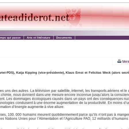
emps qui passe
Arts et littérature
Documents
Vers
rtei-PDS), Katja Kipping (vice-présidente), Klaus Ernst et Felicitas Weck (alors sec
uns des autres. La télévision par satellite, internet, les transports aériens et l
la chimie, nous donnent dans une mesure encore inconnue jusqu’alors la conscien
sent. Les dommages écologiques causés dans un pays ont des conséquences nuis
chnologies conduisent à une énorme augmentation de la productivité. En moins d’u
mmation d’énergie augmente à vive allure.
esses, 100. 000 humains meurent quotidiennement parce qu’ils n’ont pas à manger.
es Nations Unies pour l’Alimentation et l’Agriculture FAO, 12 milliards d’humains 