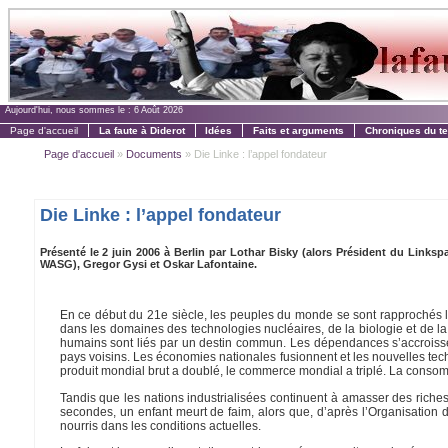
Aujourd'hui, nous sommes le :
6 Août 2026
Page d'accueil
La faute à Diderot
Idées
Faits et arguments
Chroniques du t
Page d'accueil
»
Documents
» Die Linke : l’appel fondateur
Die Linke : l’appel fondateur
Présenté le 2 juin 2006 à Berlin par Lothar Bisky (alors Président du Linkspa
WASG), Gregor Gysi et Oskar Lafontaine.
En ce début du 21e siècle, les peuples du monde se sont rapprochés les 
dans les domaines des technologies nucléaires, de la biologie et de 
humains sont liés par un destin commun. Les dépendances s’accrois
pays voisins. Les économies nationales fusionnent et les nouvelles te
produit mondial brut a doublé, le commerce mondial a triplé. La conso
Tandis que les nations industrialisées continuent à amasser des rich
secondes, un enfant meurt de faim, alors que, d’après l’Organisation d
nourris dans les conditions actuelles.