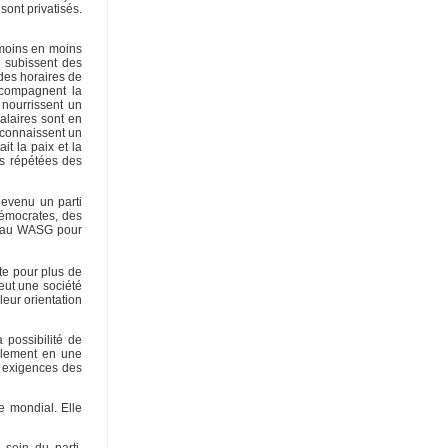
sont privatisés.
 moins en moins
i subissent des
des horaires de
accompagnent la
 nourrissent un
alaires sont en
e connaissent un
it la paix et la
ns répétées des
devenu un parti
démocrates, des
et au WASG pour
te pour plus de
veut une société
leur orientation
 possibilité de
eulement en une
 exigences des
e mondial. Elle