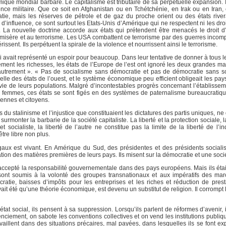
que mondial barbare. Le capitalisme est tributaire de sa perpétuelle expansion. I
nce militaire. Que ce soit en Afghanistan ou en Tchétchénie, en Irak ou en Iran,
ratie, mais les réserves de pétrole et de gaz du proche orient ou des états rive
’influence, ce sont surtout les Etats-Unis d’Amérique qui ne respectent ni les dro
. La nouvelle doctrine accorde aux états qui prétendent être menacés le droit d
misère et au terrorisme. Les USA combattent ce terrorisme par des guerres incomp
ssent. Ils perpétuent la spirale de la violence et nourrissent ainsi le terrorisme.
ui avait représenté un espoir pour beaucoup. Dans leur tentative de donner à tous 
blement les richesses, les états de l’Europe de l’est ont ignoré les deux grandes 
e autrement ». « Pas de socialisme sans démocratie et pas de démocratie sans s
le des états de l’ouest, et le système économique peu efficient obligeait les pay
vie de leurs populations. Malgré d’incontestables progrès concernant l’établisseme
es femmes, ces états se sont figés en des systèmes de paternalisme bureaucratiqu
ennes et citoyens.
s du stalinisme et l’injustice que constituaient les dictatures des partis uniques, n
urmonter la barbarie de la société capitaliste. La liberté et la protection sociale, 
ocialiste, la liberté de l’autre ne constitue pas la limite de la liberté de l’in
tre libre non plus.
gaux est vivant. En Amérique du Sud, des présidentes et des présidents socialis
ation des matières premières de leurs pays. Ils misent sur la démocratie et une soci
t accepté la responsabilité gouvernementale dans des pays européens. Mais ils étai
 sont soumis à la volonté des groupes transnationaux et aux impératifs des mar
cratie, baisses d’impôts pour les entreprises et les riches et réduction de prest
ait été qu’une théorie économique, est devenu un substitut de religion. Il corrompt 
état social, ils pensent à sa suppression. Lorsqu’ils parlent de réformes d’avenir,
cenciement, on sabote les conventions collectives et on vend les institutions publi
aillent dans des situations précaires, mal payées, dans lesquelles ils se font exp