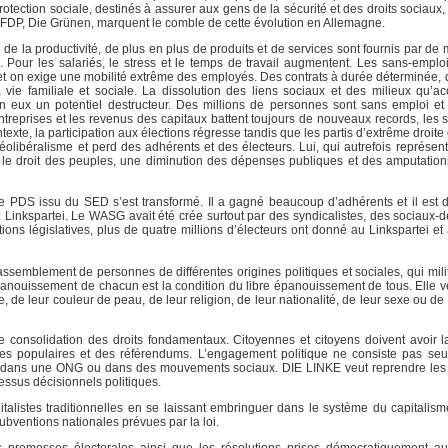
ection sociale, destinés à assurer aux gens de la sécurité et des droits sociaux, 
 FDP, Die Grünen, marquent le comble de cette évolution en Allemagne.
de la productivité, de plus en plus de produits et de services sont fournis par de
e. Pour les salariés, le stress et le temps de travail augmentent. Les sans-emplo
 et on exige une mobilité extrême des employés. Des contrats à durée déterminée, 
 vie familiale et sociale. La dissolution des liens sociaux et des milieux qu’
en eux un potentiel destructeur. Des millions de personnes sont sans emploi et
ntreprises et les revenus des capitaux battent toujours de nouveaux records, les s
texte, la participation aux élections régresse tandis que les partis d’extrême droit
éolibéralisme et perd des adhérents et des électeurs. Lui, qui autrefois représenta
c le droit des peuples, une diminution des dépenses publiques et des amputatio
e PDS issu du SED s’est transformé. Il a gagné beaucoup d’adhérents et il est 
: Linkspartei. Le WASG avait été crée surtout par des syndicalistes, des sociaux-
ons législatives, plus de quatre millions d’électeurs ont donné au Linkspartei 
blement de personnes de différentes origines politiques et sociales, qui mili
e épanouissement de chacun est la condition du libre épanouissement de tous. Elle 
de leur couleur de peau, de leur religion, de leur nationalité, de leur sexe ou de 
consolidation des droits fondamentaux. Citoyennes et citoyens doivent avoir la
atives populaires et des référendums. L’engagement politique ne consiste pas s
ion dans une ONG ou dans des mouvements sociaux. DIE LINKE veut reprendre les
essus décisionnels politiques.
italistes traditionnelles en se laissant embringuer dans le système du capitalism
subventions nationales prévues par la loi.