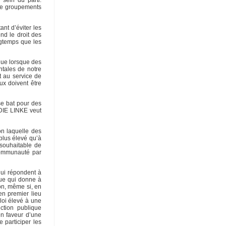
 sein du parti.
 de groupements
ant d’éviter les
nd le droit des
ongtemps que les
que lorsque des
ntales de notre
t au service de
ux doivent être
se bat pour des
. DIE LINKE veut
lon laquelle des
plus élevé qu’à
t souhaitable de
 communauté par
qui répondent à
que qui donne à
ion, même si, en
en premier lieu
loi élevé à une
nction publique
n faveur d’une
e participer les