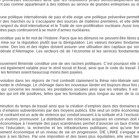
s promesses électorales ainsi que les résolutions prises démocratiquement au
èrent pas comme appartenant à des lobbies au service de grandes entreprises ou
ne politique internationale de paix et elle exige une politique préventive permett
rir des marchés ou à s’accaparer des sources de matières premières, et elle défe
espect du droit international et le Traité de non-prolifération nucléaire. Aussi l
tres pays continueront à se munir d’armes nucléaires.
stitue pas le fin mot de l’histoire. Parce que les démunis ne peuvent être libres 
KE mise sur la régulation plutôt que la dérégulation. Les valeurs morales fondame
mie. Des lois et des règles doivent assurer une utilisation des capitaux qui soi
 Fédérale d’Allemagne. Les secteurs clé de l’économie et les services fondamenta
ouvement féministe constitue une de ses racines politiques. C’est pourquoi elle 
 est également valable pour le droit social et fiscal, ainsi que le code du travail
ne, les femmes soient beaucoup moins bien payées.
’évolution dans les régions de l’est contredit clairement la thèse néo-libérale se
urmonter le chômage. Le chômage dans les nouveaux länder est toujours deux fois 
 qui concerne les revenus, les prestations sociales ainsi que les retraites. Il es
ales qui ont été positives, telles que les formations plus longue au sein de la
diminution du temps de travail ainsi que la création d’emplois dans des domaines 
teurs d’emplois subventionnés par des moyens publics. Elle veut un ordre économi
st contraint est un acte de violence qui conduit souvent à la solitude et à l’exclus
e nous voulons promouvoir. La distribution des richesses acquises en commun doit 
ique économique à l’exemple des pays scandinaves permet d’associer un taux d’emp
s l’éducation, la recherche et les infrastructures publiques, ainsi qu’une fo
ppement économique et un niveau de vie en progression. DIE LINKE s’engage e
face à ses tâches. Par une imposition et des taxes plus équitables, elle veut fair