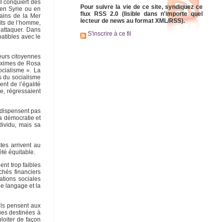
l conquiert des
Pour suivre la vie de ce site, syndiquez ce
 en Syrie ou en
flux RSS 2.0 (lisible dans n'importe quel
rains de la Mer
lecteur de news au format XML/RSS).
its de l’homme,
’attaquer. Dans
S'inscrire à ce fil
atibles avec le
leurs citoyennes
maximes de Rosa
ocialisme ». La
s du socialisme
nt de l’égalité
e, régressaient
e dispensent pas
la démocratie et
dividu, mais sa
tes arrivent au
été équitable.
ent trop faibles
chés financiers
ations sociales
le langage et la
 ils pensent aux
ques destinées à
loiter de façon