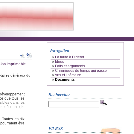
Navigation
»
La faute à Diderot
»
Idées
ion imprimable
»
Faits et arguments
»
Chroniques du temps qui passe
»
Arts et littérature
rétaires généraux du
»
Documents
Rechercher
e développement
ce que tous les
ibles dans les
ne décennie, le
 Toutes les dix
pourraient être
Fil RSS