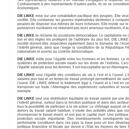
Ses représentants titulaires d’un mandat s’engagent à respecter le
Contrairement à des représentants d’autres partis, ils ne se consid
économiques.
DIE LINKE
mise sur une cohabitation pacifique des peuples. Elle veut u
conflits. Elle condamne les guerres impérialistes destinées à conqué
peuples de disposer eux-mêmes de leurs richesses. Elle insiste sur le r
puissances nucléaires ne réduisent pas leurs arsenaux nucléaires, d’au
DIE LINKE
se réclame du socialisme démocratique. Le capitalisme ne con
lois et des règles les protègent de l’arbitraire du plus fort, DIE LIN
société doivent être respectées également dans le domaine de l’écono
l’intérêt général, ainsi que l’exige la constitution de la République
nationalisés et soumis au contrôle démocratique.
DIE LINKE
milite pour l’égalité entre les hommes et les femmes. Le m
systèmes de protection sociale basés sur les droits de l’individu. Ceci
l’égalité salariale pour les femmes. Il est inacceptable qu’en Allemag
DIE LINKE
veut l’égalité des conditions de vie à l’est et à l’ouest. L
salaires plus bas et un temps de travail prolongé permettraient de s
l’ouest. DIE LINKE défend le traitement égal à l’ouest et à l’est en ce
transposer sur toute l’Allemagne des expériences culturelles et soci
exemple.
DIE LINKE
veut une distribution équitable du travail salarié par une 
l’intérêt général, surtout dans la fonction publique et dans des sec
tous la possibilité de participer à la vie active. Le chômage auquel on e
dehors du travail salarié habituel, il existe des activités utiles qu
récompenser le travail vivant, et non pas le capital mort. Une polit
protection sociale importante. Des investissements conséquents dan
performante constituent dans ces pays la base pour un bon dévelo
politique financière et fiscale qui donne à l’Etat les moyens de faire 