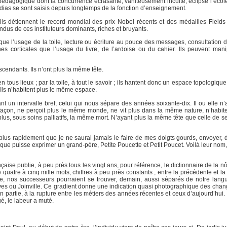
édagogique dont la concurrence écrasante, vaniteusement inculte, éclipse l’école e
médias se sont saisis depuis longtemps de la fonction d’enseignement.
’ils détiennent le record mondial des prix Nobel récents et des médailles Fields
us de ces instituteurs dominants, riches et bruyants.
 que l’usage de la toile, lecture ou écriture au pouce des messages, consultation 
corticales que l’usage du livre, de l’ardoise ou du cahier. Ils peuvent mani
scendants. Ils n’ont plus la même tête.
 tous lieux ; par la toile, à tout le savoir ; ils hantent donc un espace topologiqu
Ils n’habitent plus le même espace.
un intervalle bref, celui qui nous sépare des années soixante-dix. Il ou elle n
çon, ne perçoit plus le même monde, ne vit plus dans la même nature, n’habit
, sous soins palliatifs, la même mort. N’ayant plus la même tête que celle de ses
, plus rapidement que je ne saurai jamais le faire de mes doigts gourds, envoyer, 
que puisse exprimer un grand-père, Petite Poucette et Petit Poucet. Voilà leur nom, 
aise publie, à peu près tous les vingt ans, pour référence, le dictionnaire de la nô
 quatre à cinq mille mots, chiffres à peu près constants ; entre la précédente et la
ite, nos successeurs pourraient se trouver, demain, aussi séparés de notre lan
oyes ou Joinville. Ce gradient donne une indication quasi photographique des cha
en partie, à la rupture entre les métiers des années récentes et ceux d’aujourd’hui.
é, le labeur a muté.