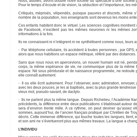
Nous, adultes, avons doublé notre société du spectacle d’une société p
Pour le temps d’écoute et de vision, la séduction et l’importance, les 
Critiqués, méprisés, vilipendés, puisque pauvres et discrets, même s
nombre de la population, nos enseignants sont devenus les moins entend
Ces enfants habitent donc le virtuel. Les sciences cognitives montrent
de Facebook, n’excitent pas les mêmes neurones ni les mêmes zones 
informations à la fois.
Ils ne connaissent ni n’intègrent ni ne synthétisent comme nous, leurs a
- Par téléphone cellulaire, ils accèdent à toutes personnes ; par GPS, en
alors que nous habitions un espace métrique, référé par des distances. 
Sans que nous nous en apercevions, un nouvel humain est né, pendant 
corps, la même espérance de vie, ne communique plus de la même fa
espace. Né sous péridurale et de naissance programmée, ne redoute plus
elle connaît autrement.
- Il ou elle écrit autrement. Pour l’observer, avec admiration, envoyer
avec les deux pouces, je les ai baptisés, avec la plus grande tendresse 
vieux mot, pseudo-savant, de dactylo.
- Ils ne parlent plus la même langue. Depuis Richelieu, l’Académie franç
précédents, la différence entre deux publications s’établissait autour de
sera d’environ trente mille. A ce rythme, on peut deviner qu’assez v
sommes, aujourd’hui, de l’ancien français pratiqué par Chrétien de Tr
décris. Cette immense différence, qui touche toutes les langues, tient, 
et son ami ne s’évertueront plus aux mêmes travaux. La langue a chang
L’INDIVIDU