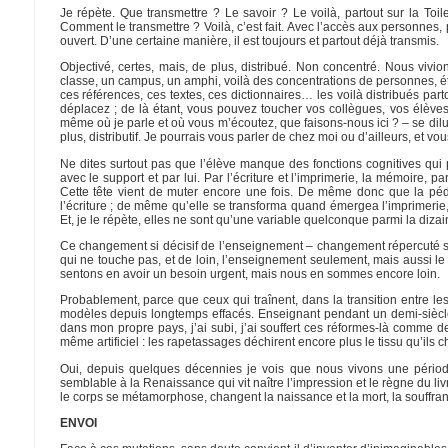
Je répète. Que transmettre ? Le savoir ? Le voilà, partout sur la Toile
Comment le transmettre ? Voilà, c’est fait. Avec l’accès aux personnes, 
ouvert. D’une certaine manière, il est toujours et partout déjà transmis.
Objectivé, certes, mais, de plus, distribué. Non concentré. Nous vivi
classe, un campus, un amphi, voilà des concentrations de personnes, étu
ces références, ces textes, ces dictionnaires… les voilà distribués par
déplacez ; de là étant, vous pouvez toucher vos collègues, vos élèves
même où je parle et où vous m’écoutez, que faisons-nous ici ? – se dilu
plus, distributif. Je pourrais vous parler de chez moi ou d’ailleurs, et v
Ne dites surtout pas que l’élève manque des fonctions cognitives qui pe
avec le support et par lui. Par l’écriture et l’imprimerie, la mémoire, 
Cette tête vient de muter encore une fois. De même donc que la péda
l’écriture ; de même qu’elle se transforma quand émergea l’imprimeri
Et, je le répète, elles ne sont qu’une variable quelconque parmi la dizai
Ce changement si décisif de l’enseignement – changement répercuté su
qui ne touche pas, et de loin, l’enseignement seulement, mais aussi le tra
sentons en avoir un besoin urgent, mais nous en sommes encore loin.
Probablement, parce que ceux qui traînent, dans la transition entre les d
modèles depuis longtemps effacés. Enseignant pendant un demi-siècle
dans mon propre pays, j’ai subi, j’ai souffert ces réformes-là comme 
même artificiel : les rapetassages déchirent encore plus le tissu qu’ils 
Oui, depuis quelques décennies je vois que nous vivons une pério
semblable à la Renaissance qui vit naître l’impression et le règne du 
le corps se métamorphose, changent la naissance et la mort, la souffrance
ENVOI