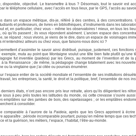
, disponible, objectivé. Le transmettre à tous ? Désormais, tout le savoir est acc
par le téléphone cellulaire, avec l’accès en tous lieux, par le GPS, l’accès au savo
ons dans un espace métrique, dis-je, référé à des centres, à des concentrations.
diants et professeurs, de livres en bibliothèques, d’instruments dans les laborato
tout et, en particulier, chez vous – même les observatoires ! mieux, en tous les li
, où qu’ils passent ; ils vous répondent aisément. L’ancien espace des concentrat
e, se répand ; nous vivons, je viens de le dire, dans un espace de voisinages immé
ous m’entendriez ailleurs ou chez vous, que faisons-nous donc ici ?
rmettent d’assimiler le savoir ainsi distribué, puisque, justement, ces fonctions 
par exemple, muta au point que Montaigne voulut une tête bien faite plutôt qu’une t
gogie fut inventée (paideia) par les Grecs, au moment de l’invention et de la
e, à la Renaissance ; de même, la pédagogie change totalement avec les nouvelle
ne ou la vingtaine que j’ai citée ou pourrais énumérer.
r l’espace entier de la société mondiale et l’ensemble de ses institutions désuè
vail, les entreprises, la santé, le droit et la politique, bref, l’ensemble de nos ins
erniers états, n’ont pas encore pris leur retraite, alors qu’ils diligentent les réf
 sous à peu près toutes les latitudes du monde, où cette crevasse s’ouvre auss
des emplâtres sur des jambes de bois, des rapetassages ; or les emplâtres endomm
cherchent à consolider.
de comparable à l’aurore de la
Paideia
, après que les Grecs apprirent à écrire
livre apparaître ; période incomparable pourtant, puisqu’en même temps que ces tec
 et la guérison, les métiers, l’espace, l’habitat, l’être-au-monde.