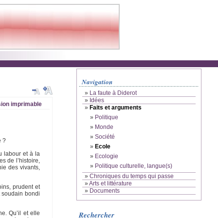
Navigation
»
La faute à Diderot
»
Idées
ion imprimable
»
Faits et arguments
»
Politique
»
Monde
»
Société
é ?
»
Ecole
 labour et à la
»
Ecologie
 de l’histoire,
»
Politique culturelle, langue(s)
ie des vivants,
»
Chroniques du temps qui passe
»
Arts et littérature
ins, prudent et
»
Documents
t soudain bondi
. Qu’il et elle
Rechercher