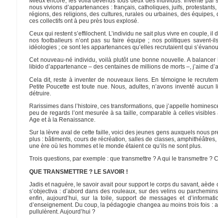
Mieux encore, les voilà devenus tous deux des individus. Inventé par sa
nous vivions d’appartenances : français, catholiques, juifs, protesta
régions, des religions, des cultures, rurales ou urbaines, des équipes
ces collectifs ont à peu près tous explosé.
Ceux qui restent s’effilochent. L’individu ne sait plus vivre en couple, il 
nos footballeurs n’ont pas su faire équipe ; nos politiques savent-i
idéologies ; ce sont les appartenances qu’elles recrutaient qui s’évanou
Cet nouveau-né individu, voilà plutôt une bonne nouvelle. A balancer
libido d’appartenance – des centaines de millions de morts –, j’aime d
Cela dit, reste à inventer de nouveaux liens. En témoigne le recru
Petite Poucette est toute nue. Nous, adultes, n’avons inventé aucun l
détruire.
Rarissimes dans l’histoire, ces transformations, que j’appelle hominesc
peu de regards l’ont mesurée à sa taille, comparable à celles visibles 
Age et à la Renaissance.
Sur la lèvre aval de cette faille, voici des jeunes gens auxquels nous 
plus : bâtiments, cours de récréation, salles de classes, amphithéâtres
une ère où les hommes et le monde étaient ce qu’ils ne sont plus.
Trois questions, par exemple : que transmettre ? A qui le transmettre ?
QUE TRANSMETTRE ? LE SAVOIR !
Jadis et naguère, le savoir avait pour support le corps du savant, aède
s’objectiva : d’abord dans des rouleaux, sur des velins ou parchemins, 
enfin, aujourd’hui, sur la toile, support de messages et d’informa
d’enseignement. Du coup, la pédagogie changea au moins trois fois : avec
pullulèrent. Aujourd’hui ?