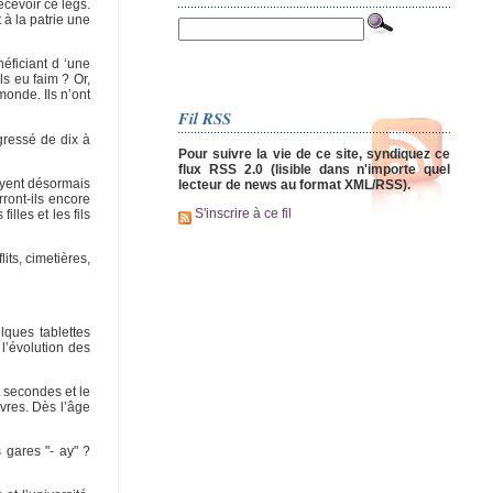
ecevoir ce legs.
 à la patrie une
néficiant d ‘une
ls eu faim ? Or,
monde. Ils n’ont
Fil RSS
gressé de dix à
Pour suivre la vie de ce site, syndiquez ce
flux RSS 2.0 (lisible dans n'importe quel
oyent désormais
lecteur de news au format XML/RSS).
ront-ils encore
S'inscrire à ce fil
lles et les fils
its, cimetières,
lques tablettes
l’évolution des
t secondes et le
avres. Dès l’âge
s gares "- ay" ?