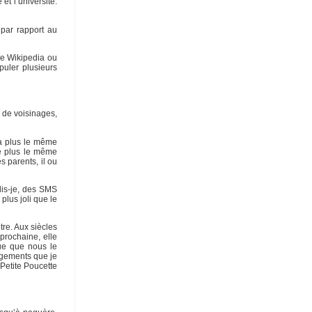
t l’université.
 par rapport au
de Wikipedia ou
puler plusieurs
e de voisinages,
’a plus le même
e plus le même
 parents, il ou
dis-je, des SMS
plus joli que le
tre. Aux siècles
 prochaine, elle
gue que nous le
ngements que je
 Petite Poucette