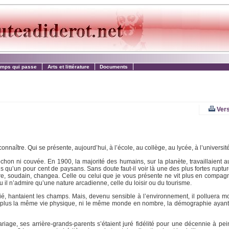
emps qui passe
Arts et littérature
Documents
Vers
onnaître. Qui se présente, aujourd’hui, à l’école, au collège, au lycée, à l’universit
chon ni couvée. En 1900, la majorité des humains, sur la planète, travaillaient au
u’un pour cent de paysans. Sans doute faut-il voir là une des plus fortes ruptures
ure, soudain, changea. Celle ou celui que je vous présente ne vit plus en compagn
 il n’admire qu’une nature arcadienne, celle du loisir ou du tourisme.
tié, hantaient les champs. Mais, devenu sensible à l’environnement, il polluera mo
n’a plus la même vie physique, ni le même monde en nombre, la démographie ayan
age, ses arrière-grands-parents s’étaient juré fidélité pour une décennie à peine