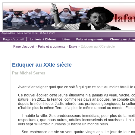
Aujourd'hui, nous sommes le :
8 Août 2026
Page d'accueil
La faute à Diderot
Idées
Faits et arguments
Chroniques du t
Page d'accueil
»
Faits et arguments
»
Ecole
» Eduquer au XXIe siècle
Eduquer au XXIe siècle
Par Michel Serres
Avant d’enseigner quoi que ce soit à qui que ce soit, au moins faut-il le c
Ce nouvel écolier, cette jeune étudiante n’a jamais vu veau, vache, co
pâture ; en 2011, la France, comme les pays analogues, ne compte plus q
depuis le néolithique. Jadis référée aux pratiques géorgiques, la cult
n’habite plus la même Terre, n’a plus le même rapport au monde. Elle ou
- Il habite la ville. Ses prédécesseurs immédiats, pour plus de la moi
respectueux, que nous autres, adultes inconscients et narcisses. Il 
vers sept milliards d’humains ; il habite un monde plein.
- Son espérance de vie va vers quatre-vingts ans. Le jour de leur mari