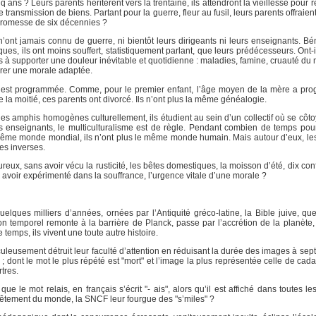
ns ? Leurs parents héritèrent vers la trentaine, ils attendront la vieillesse pour r
ansmission de biens. Partant pour la guerre, fleur au fusil, leurs parents offraient
 promesse de six décennies ?
 n’ont jamais connu de guerre, ni bientôt leurs dirigeants ni leurs enseignants. Bé
es, ils ont moins souffert, statistiquement parlant, que leurs prédécesseurs. Ont-i
s à supporter une douleur inévitable et quotidienne : maladies, famine, cruauté du 
irer une morale adaptée.
ce est programmée. Comme, pour le premier enfant, l’âge moyen de la mère a pro
la moitié, ces parents ont divorcé. Ils n’ont plus la même généalogie.
es amphis homogènes culturellement, ils étudient au sein d’un collectif où se côt
s enseignants, le multiculturalisme est de règle. Pendant combien de temps pour
même monde mondial, ils n’ont plus le même monde humain. Mais autour d’eux, les fi
es inverses.
ureux, sans avoir vécu la rusticité, les bêtes domestiques, la moisson d’été, dix confl
avoir expérimenté dans la souffrance, l’urgence vitale d’une morale ?
lques milliers d’années, ornées par l’Antiquité gréco-latine, la Bible juive, que
on temporel remonte à la barrière de Planck, passe par l’accrétion de la planète, 
emps, ils vivent une toute autre histoire.
iculeusement détruit leur faculté d’attention en réduisant la durée des images à sep
; dont le mot le plus répété est "mort" et l’image la plus représentée celle de cad
tres.
e le mot relais, en français s’écrit "- ais", alors qu’il est affiché dans toutes le
êtement du monde, la SNCF leur fourgue des "s’miles" ?