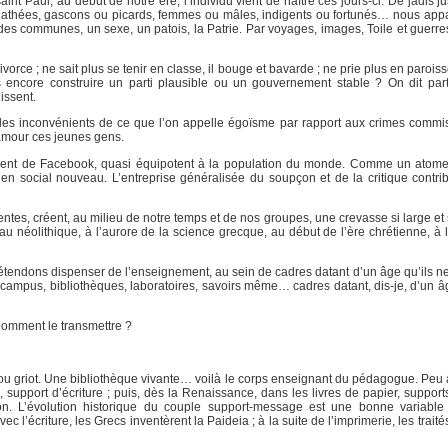
int Paul, au début de notre ère, l’individu vient de naître ces jours-ci. De jadis 
nts, athées, gascons ou picards, femmes ou mâles, indigents ou fortunés… nous app
, des communes, un sexe, un patois, la Patrie. Par voyages, images, Toile et guerr
divorce ; ne sait plus se tenir en classe, il bouge et bavarde ; ne prie plus en paroisse
ls encore construire un parti plausible ou un gouvernement stable ? On dit par
issent.
 les inconvénients de ce que l’on appelle égoïsme par rapport aux crimes commis
’amour ces jeunes gens.
tement de Facebook, quasi équipotent à la population du monde. Comme un atom
ien social nouveau. L’entreprise généralisée du soupçon et de la critique contrib
entes, créent, au milieu de notre temps et de nos groupes, une crevasse si large et
au néolithique, à l’aurore de la science grecque, au début de l’ère chrétienne, à 
prétendons dispenser de l’enseignement, au sein de cadres datant d’un âge qu’ils n
, campus, bibliothèques, laboratoires, savoirs même… cadres datant, dis-je, d’un â
 Comment le transmettre ?
 ou griot. Une bibliothèque vivante… voilà le corps enseignant du pédagogue. Peu à
support d’écriture ; puis, dès la Renaissance, dans les livres de papier, supports
tion. L’évolution historique du couple support-message est une bonne variable
 l’écriture, les Grecs inventèrent la Paideia ; à la suite de l’imprimerie, les trai