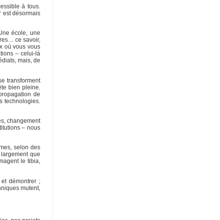
essible à tous.
ir est désormais
 Une école, une
ires… ce savoir,
eux où vous vous
ions – celui-là
diats, mais, de
se transforment
ête bien pleine.
 propagation de
s technologies.
tes, changement
titutions – nous
ormes, selon des
i largement que
agent le tibia,
 et démontrer ;
hniques mutent,