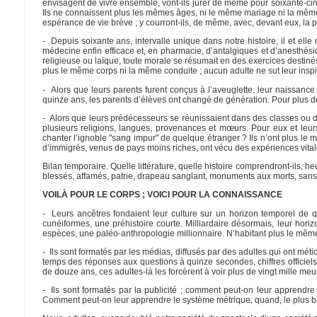
envisagent de vivre ensemble, vont-ils jurer de même pour soixante-cinq a
Ils ne connaissent plus les mêmes âges, ni le même mariage ni la même tr
espérance de vie brève ; y courront-ils, de même, avec, devant eux, la
- Depuis soixante ans, intervalle unique dans notre histoire, il et elle
médecine enfin efficace et, en pharmacie, d’antalgiques et d’anesthésiqu
religieuse ou laïque, toute morale se résumait en des exercices destiné
plus le même corps ni la même conduite ; aucun adulte ne sut leur insp
- Alors que leurs parents furent conçus à l’aveuglette, leur naissan
quinze ans, les parents d’élèves ont changé de génération. Pour plus de 
- Alors que leurs prédécesseurs se réunissaient dans des classes ou d
plusieurs religions, langues, provenances et mœurs. Pour eux et leur
chanter l’ignoble "sang impur" de quelque étranger ? Ils n’ont plus le 
d’immigrés, venus de pays moins riches, ont vécu des expériences vital
Bilan temporaire. Quelle littérature, quelle histoire comprendront-ils, he
blessés, affamés, patrie, drapeau sanglant, monuments aux morts, sans 
VOILÀ POUR LE CORPS ; VOICI POUR LA CONNAISSANCE
- Leurs ancêtres fondaient leur culture sur un horizon temporel de que
cunéiformes, une préhistoire courte. Milliardaire désormais, leur horiz
espèces, une paléo-anthropologie millionnaire. N’habitant plus le même t
- Ils sont formatés par les médias, diffusés par des adultes qui ont mét
temps des réponses aux questions à quinze secondes, chiffres officiels 
de douze ans, ces adultes-là les forcèrent à voir plus de vingt mille meur
- Ils sont formatés par la publicité ; comment peut-on leur apprendre qu
Comment peut-on leur apprendre le système métrique, quand, le plus b