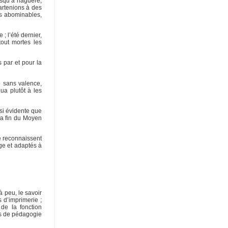
jusqu’à naguère,
artenions à des
es abominables,
 ; l’été dernier,
tout mortes les
 par et pour la
e sans valence,
ua plutôt à les
 si évidente que
la fin du Moyen
e reconnaissent
ge et adaptés à
 peu, le savoir
 d’imprimerie ;
 de la fonction
tés de pédagogie