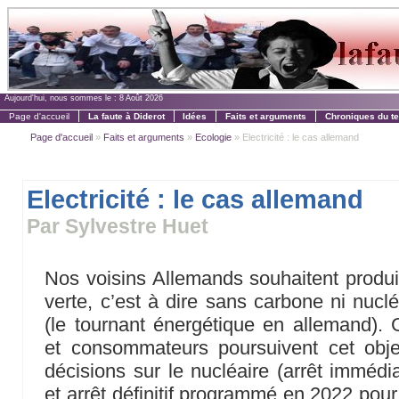
Aujourd'hui, nous sommes le :
8 Août 2026
Page d'accueil
La faute à Diderot
Idées
Faits et arguments
Chroniques du t
Page d'accueil
»
Faits et arguments
»
Ecologie
» Electricité : le cas allemand
Electricité : le cas allemand
Par Sylvestre Huet
Nos voisins Allemands souhaitent produire
verte, c’est à dire sans carbone ni nucléa
(le tournant énergétique en allemand). 
et consommateurs poursuivent cet objec
décisions sur le nucléaire (arrêt immédi
et arrêt définitif programmé en 2022 pour