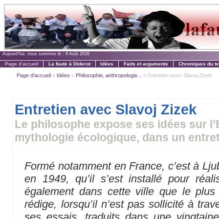
Aujourd'hui, nous sommes le :
6 Août 2026
Page d'accueil
La faute à Diderot
Idées
Faits et arguments
Chroniques du t
Page d'accueil
»
Idées
»
Philosophie, anthropologie...
» Entretien avec Slavoj Zizek
Entretien avec Slavoj Zizek
Le philosophe expose ses idées sur l’E
mythologie écologique, dans un entre
Formé notamment en France, c’est à Ljublj
en 1949, qu’il s’est installé pour réal
également dans cette ville que le plus
rédige, lorsqu’il n’est pas sollicité à tra
ses essais, traduits dans une vingtai