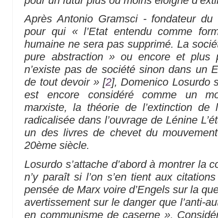
pour un futur plus ou moins éloigné d’ext
Après Antonio Gramsci - fondateur du P
pour qui
« l’Etat entendu comme form
humaine ne sera pas supprimé. La société
pure abstraction »
ou encore et plus 
n’existe pas de société sinon dans un Et
de tout devoir »
[
2
]
, Domenico Losurdo s’
est encore considéré comme un mo
marxiste, la théorie de l’extinction de 
radicalisée dans l’ouvrage de Lénine L’éta
un des livres de chevet du mouvemen
20ème siècle.
Losurdo s’attache d’abord à montrer la co
n’y paraît si l’on s’en tient aux citation
pensée de Marx voire d’Engels sur la questi
avertissement sur le danger que l’anti-au
en communisme de caserne »
. Considé