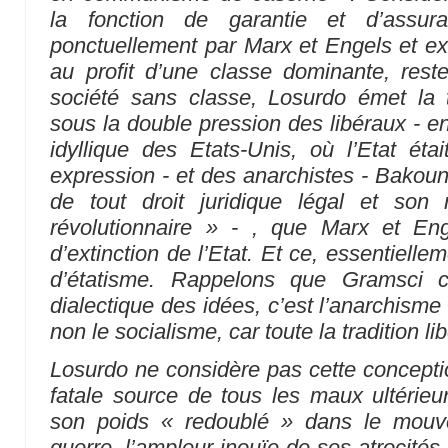
la fonction de garantie et d’assur
ponctuellement par Marx et Engels et 
au profit d’une classe dominante, res
société sans classe, Losurdo émet la t
sous la double pression des libéraux - e
idyllique des Etats-Unis, où l’Etat éta
expression - et des anarchistes - Bakou
de tout droit juridique légal et son
révolutionnaire »
- , que Marx et Enge
d’extinction de l’Etat. Et ce, essentielle
d’étatisme. Rappelons que Gramsci 
dialectique des idées, c’est l’anarchisme 
non le socialisme, car toute la tradition lib
Losurdo ne considère pas cette conceptio
fatale source de tous les maux ultérieur
son poids
« redoublé »
dans le mouve
guerre, l’ampleur inouïe de ses atrocités e