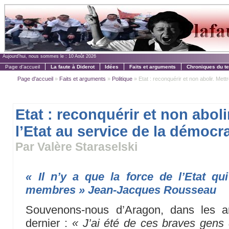
Aujourd'hui, nous sommes le :
10 Août 2026
Page d'accueil
La faute à Diderot
Idées
Faits et arguments
Chroniques du t
Page d'accueil
»
Faits et arguments
»
Politique
» Etat : reconquérir et non abolir. Mettre
Etat : reconquérir et non aboli
l’Etat au service de la démocra
Par Valère Staraselski
« Il n’y a que la force de l’Etat qu
membres » Jean-Jacques Rousseau
Souvenons-nous d’Aragon, dans les a
dernier :
« J’ai été de ces braves gens