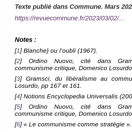
Texte publié dans Commune. Mars 20
https://revuecommune.fr/2023/03/02/...
Notes :
[
1
]
Blanche} ou l’oubli (1967).
[
2
]
Ordino Nuovo, cité dans Gram
communisme critique, Domenico Losurdo,
[
3
]
Gramsci, du libéralisme au commu
Losurdo, pp 167 et 161.
[
4
]
Notions Encyclopedia Universalis (20
[
5
]
Ordino Nuovo, cité dans Gram
communisme critique, Domenico Losurdo
[
6
]
« Le communisme comme stratégie ».