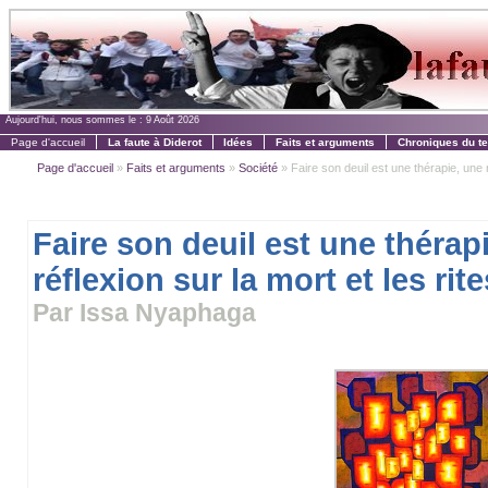
Aujourd'hui, nous sommes le :
9 Août 2026
Page d'accueil
La faute à Diderot
Idées
Faits et arguments
Chroniques du t
Page d'accueil
»
Faits et arguments
»
Société
» Faire son deuil est une thérapie, une ré
Faire son deuil est une thérap
réflexion sur la mort et les rit
Par Issa Nyaphaga