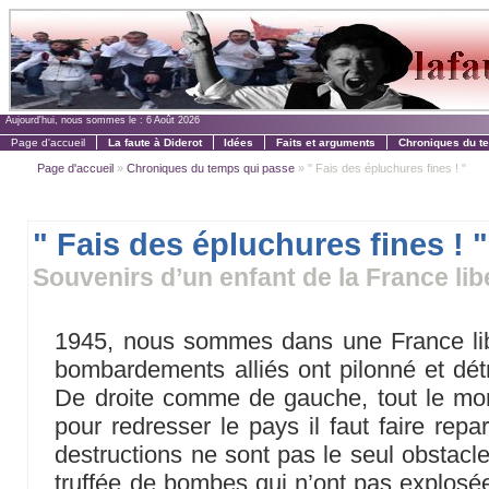
Aujourd'hui, nous sommes le :
6 Août 2026
Page d'accueil
La faute à Diderot
Idées
Faits et arguments
Chroniques du t
Page d'accueil
»
Chroniques du temps qui passe
» " Fais des épluchures fines ! "
" Fais des épluchures fines ! "
Souvenirs d’un enfant de la France li
1945, nous sommes dans une France lib
bombardements alliés ont pilonné et détru
De droite comme de gauche, tout le mon
pour redresser le pays il faut faire repar
destructions ne sont pas le seul obstacle
truffée de bombes qui n’ont pas explosée