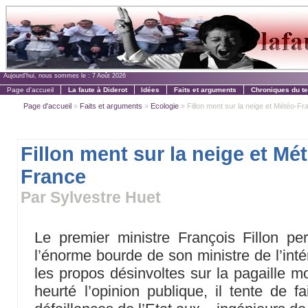
Aujourd'hui, nous sommes le :
7 Août 2026
Page d'accueil
La faute à Diderot
Idées
Faits et arguments
Chroniques du t
Page d'accueil
»
Faits et arguments
»
Ecologie
» Fillon ment sur la neige et Météo-Fr
Fillon ment sur la neige et Mé
France
Par Sylvestre Huet
Le premier ministre François Fillon pe
l’énorme bourde de son ministre de l’inté
les propos désinvoltes sur la pagaille m
heurté l’opinion publique, il tente de f