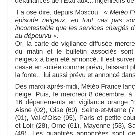
défaillances de l’Etat aux... ingénieurs 
Il a osé dire, depuis Moscou :
« Météo Fr
épisode neigeux, en tout cas pas son
incontestable que les services chargés d
au dépourvu ».
Or, la carte de vigilance diffusée merc
du matin et le bulletin associés sont 
neigeux à bien été annoncé. Il est surven
cessé en soirée comme prévu, laissant p
la fonte... lui aussi prévu et annoncé dans 
Dès mardi après-midi, Météo France lança
neige. Puis, le mercredi 8 décembre, à
16 départements en vigilance orange "n
Aisne (02), Oise (60), Seine-et-Marne (7
(91), Val-d’Oise (95), Paris et petite co
et-Loir (28), Orne (61), Mayenne (53), Sa
(49). Les quantités annoncées sont d