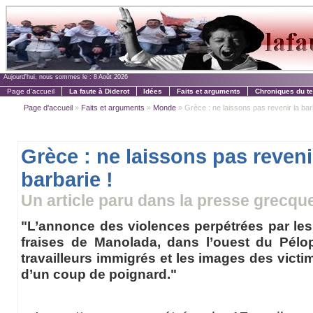
Aujourd'hui, nous sommes le :
8 Août 2026
Page d'accueil
La faute à Diderot
Idées
Faits et arguments
Chroniques du t
Page d'accueil
»
Faits et arguments
»
Monde
» Grèce : ne laissons pas revenir la bar
Grèce : ne laissons pas reveni
barbarie !
Un article paru dans la presse grecqu
"L’annonce des violences perpétrées par le
fraises de Manolada, dans l’ouest du Pélop
travailleurs immigrés et les images des victime
d’un coup de poignard."