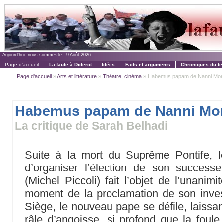
Aujourd'hui, nous sommes le :
9 Août 2026
Page d'accueil
La faute à Diderot
Idées
Faits et arguments
Chroniques du t
Page d'accueil
»
Arts et littérature
»
Théatre, cinéma
» Habemus papam de Nanni More
Habemus papam de Nanni Mor
La critique de Sarah Belhadi
Suite à la mort du Suprême Pontife, l
d’organiser l’élection de son successeu
(Michel Piccoli) fait l’objet de l’unani
moment de la proclamation de son inves
Siège, le nouveau pape se défile, laiss
râle d’angoisse, si profond que la foule