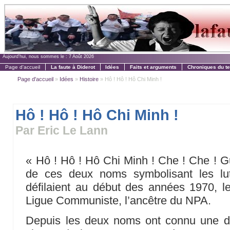
Aujourd'hui, nous sommes le :
7 Août 2026
Page d'accueil
La faute à Diderot
Idées
Faits et arguments
Chroniques du t
Page d'accueil
»
Idées
»
Histoire
» Hô ! Hô ! Hô Chi Minh !
Hô ! Hô ! Hô Chi Minh !
Par Eric Le Lann
« Hô ! Hô ! Hô Chi Minh ! Che ! Che ! Gu
de ces deux noms symbolisant les lutt
défilaient au début des années 1970, le
Ligue Communiste, l’ancêtre du NPA.
Depuis les deux noms ont connu une des