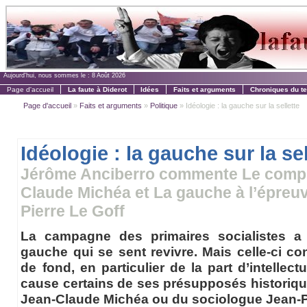
Aujourd'hui, nous sommes le :
8 Août 2026
Page d'accueil
La faute à Diderot
Idées
Faits et arguments
Chroniques du t
Page d'accueil
»
Faits et arguments
»
Politique
» Idéologie : la gauche sur la sellette
Idéologie : la gauche sur la sel
Jérôme Anciberro commente Le compl
Claude Michéa et La gauche à l’épreuv
Pierre Le Goff
La campagne des primaires socialistes a
gauche qui se sent revivre. Mais celle-ci co
de fond, en particulier de la part d’intellec
cause certains de ses présupposés historiqu
Jean-Claude Michéa ou du sociologue Jean-Pi