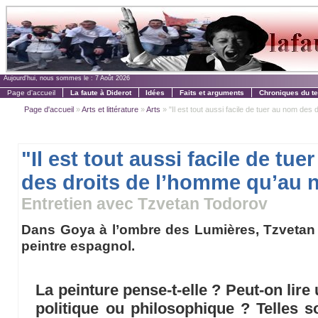
Aujourd'hui, nous sommes le :
7 Août 2026
Page d'accueil
La faute à Diderot
Idées
Faits et arguments
Chroniques du t
Page d'accueil
»
Arts et littérature
»
Arts
» "Il est tout aussi facile de tuer au nom des dr
"Il est tout aussi facile de tu
des droits de l’homme qu’au 
Entretien avec Tzvetan Todorov
Dans Goya à l’ombre des Lumières, Tzvetan 
peintre espagnol.
La peinture pense-t-elle ? Peut-on lire
politique ou philosophique ? Telles 