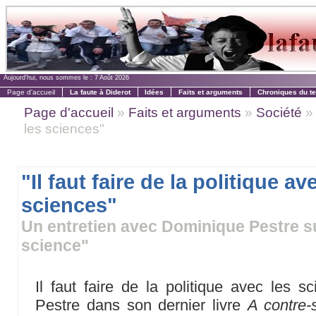
Aujourd'hui, nous sommes le :
7 Août 2026
Page d'accueil
La faute à Diderot
Idées
Faits et arguments
Chroniques du t
Page d'accueil
»
Faits et arguments
»
Société
» 
les sciences"
"Il faut faire de la politique av
sciences"
Un entretien avec Dominique Pestre su
science"
Il faut faire de la politique avec les s
Pestre dans son dernier livre
A contre-