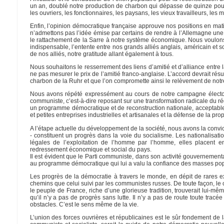
un an, doublé notre production de charbon qui dépasse de quinze pour 
les ouvriers, les fonctionnaires, les paysans, les vieux travailleurs, le
Enfin, l’opinion démocratique française approuve nos positions en mati
n’admettons pas l’idée émise par certains de rendre à l’Allemagne un
le rattachement de la Sarre à notre système économique. Nous voulons 
indispensable, l’entente entre nos grands alliés anglais, américain et 
de nos alliés, notre gratitude allant également à tous.
Nous souhaitons le resserrement des liens d’amitié et d’alliance entre
ne pas mesurer le prix de l’amitié franco-anglaise. L’accord devrait ré
charbon de la Ruhr et que l’on compromette ainsi le relèvement de notr
Nous avons répété expressément au cours de notre campagne électo
communiste, c’est-à-dire reposant sur une transformation radicale du r
un programme démocratique et de reconstruction nationale, acceptable 
et petites entreprises industrielles et artisanales et la défense de la pro
A l’étape actuelle du développement de la société, nous avons la convic
- constituent un progrès dans la voie du socialisme. Les nationalisation
légales de l’exploitation de l’homme par l’homme, elles placent
redressement économique et social du pays.
Il est évident que le Parti communiste, dans son activité gouvernemental
au programme démocratique qui lui a valu la confiance des masses pop
Les progrès de la démocratie à travers le monde, en dépit de rares e
chemins que celui suivi par les communistes russes. De toute façon, l
le peuple de France, riche d’une glorieuse tradition, trouverait lui-mê
qu’il n’y a pas de progrès sans lutte. Il n’y a pas de route toute tracé
obstacles. C’est le sens même de la vie.
L’union des forces ouvrières et républicaines est le sûr fondement de l