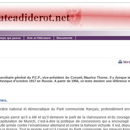
emps qui passe
Arts et littérature
Documents
Vers
rétaire général du P.C.F., vice-président du Conseil, Maurice Thorez. Il y évoque la
lchevique d’octobre 1917 en Russie. A partir de 1956, ce texte devient une référence
mes.
ctère national et démocratique du Parti communiste français, profondément en
ançais parce qu’il a été et qu’il demeure le parti de la clairvoyance et du courage
capitulation de Munich, c’est-à-dire la politique de concessions qui a encouragé
la lutte armée contre l’envahisseur allemand et contre la trahison vichyste. Il est, depu
n de la France. Tout le monde sait qu’à l’appel du Parti communiste, les mineurs fran