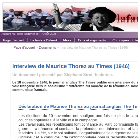
Aujourd'hui, nous sommes le :
7 Août 2026
Page d'accueil
La faute à Diderot
Idées
Faits et arguments
Chroniques du t
Page d'accueil
»
Documents
» Interview de Maurice Thorez au Times (1946)
Interview de Maurice Thorez au Times (1946)
Un document présenté par Stéphane Sirot, historien.
Le 18 novembre 1946, le journal anglais The Times publie une interview du sec
voie française vers le socialisme " différente du modèle de la révolution bo
communiste français.
Déclaration de Maurice Thorez au journal anglais The Ti
Les élections du 10 novembre ont souligné une fois de plus le cara
couches populaires, à la ville et à la campagne.
Les travailleurs, les républicains font confiance au Parti communiste fr
guerre, il a dénoncé et combattu la prétendue non-intervention et la 
fascistes. Il a été, sur le sol national, l’organisateur et le dirigeant de 
l’initiateur et le conducteur de l’effort populaire pour la reconstructio