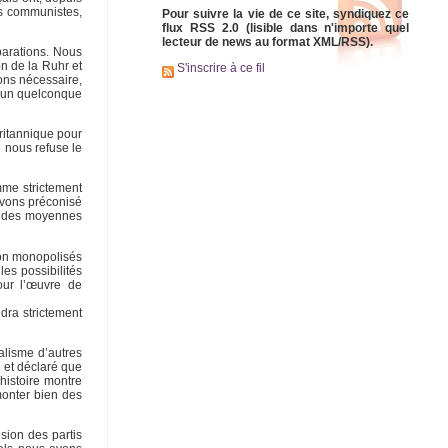
es communistes,
Pour suivre la vie de ce site, syndiquez ce
flux RSS 2.0 (lisible dans n'importe quel
lecteur de news au format XML/RSS).
parations. Nous
n de la Ruhr et
S'inscrire à ce fil
ons nécessaire,
 l’un quelconque
ritannique pour
 nous refuse le
me strictement
avons préconisé
en des moyennes
ion monopolisés
les possibilités
our l’œuvre de
ndra strictement
alisme d’autres
 et déclaré que
’histoire montre
rmonter bien des
sion des partis