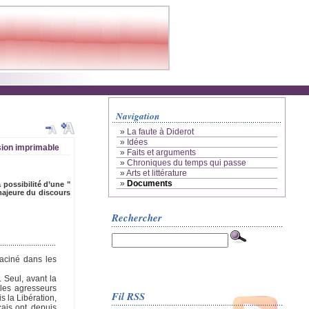
Navigation
»
La faute à Diderot
»
Idées
ion imprimable
»
Faits et arguments
»
Chroniques du temps qui passe
»
Arts et littérature
»
Documents
 possibilité d’une "
 majeure du discours
Rechercher
raciné dans les
. Seul, avant la
 les agresseurs
Fil RSS
is la Libération,
çais ont, depuis