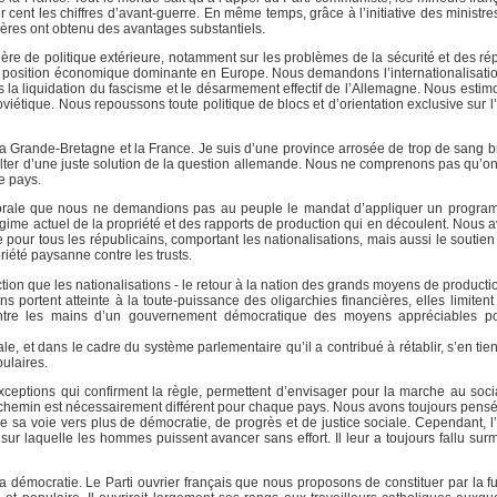
cent les chiffres d’avant-guerre. En même temps, grâce à l’initiative des ministr
s mères ont obtenu des avantages substantiels.
ère de politique extérieure, notamment sur les problèmes de la sécurité et des ré
e position économique dominante en Europe. Nous demandons l’internationalisatio
la liquidation du fascisme et le désarmement effectif de l’Allemagne. Nous estim
soviétique. Nous repoussons toute politique de blocs et d’orientation exclusive sur
 la Grande-Bretagne et la France. Je suis d’une province arrosée de trop de sang b
sulter d’une juste solution de la question allemande. Nous ne comprenons pas qu’on
e pays.
rale que nous ne demandions pas au peuple le mandat d’appliquer un program
égime actuel de la propriété et des rapports de production qui en découlent. Nous 
pour tous les républicains, comportant les nationalisations, mais aussi le souti
priété paysanne contre les trusts.
tion que les nationalisations - le retour à la nation des grands moyens de product
s portent atteinte à la toute-puissance des oligarchies financières, elles limitent 
 entre les mains d’un gouvernement démocratique des moyens appréciables p
e, et dans le cadre du système parlementaire qu’il a contribué à rétablir, s’en tie
ulaires.
xceptions qui confirment la règle, permettent d’envisager pour la marche au soci
e chemin est nécessairement différent pour chaque pays. Nous avons toujours pensé
me sa voie vers plus de démocratie, de progrès et de justice sociale. Cependant, l
e sur laquelle les hommes puissent avancer sans effort. Il leur a toujours fallu su
a démocratie. Le Parti ouvrier français que nous proposons de constituer par la fu