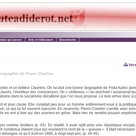
emps qui passe
Arts et littérature
Documents
Vers
ographie de Pierre Clavilier
phie) et un éditeur (Jasmin). On lui doit une bonne biographie de Frida Kalho (pei
Jaurès, l’éveilleur des consciences
. On « célébrera » l’an prochain l’assassinat 
ialisme dans le socialisme décaféiné que l’on nous propose. Le livre arrive donc à p
ent et pour cause. Elle comptait peu pour un homme entièrement voué à la politiqu
vé, ce qui lui fut souvent reproché. En revanche, Pierre Clavilier s’arrête avec soin
rmée en vint à tirer sur des ouvriers en grève. Mais rien ne semble pouvoir empêch
rs comme droitiers (p. 43). En réalité, il avait opté pour une république sociale
 Or nombreux étaient ceux qui voulaient la mort de la « gueuse ». Il était nécessaire
émoigne ce qu’il écrit en 1886, à vingt-sept ans, (p. 44-45) :