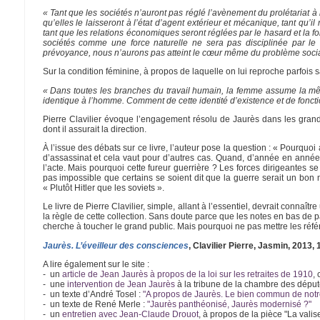
« Tant que les sociétés n’auront pas réglé l’avènement du prolétariat à 
qu’elles le laisseront à l’état d’agent extérieur et mécanique, tant qu’il 
tant que les relations économiques seront réglées par le hasard et la 
sociétés comme une force naturelle ne sera pas disciplinée par le t
prévoyance, nous n’aurons pas atteint le cœur même du problème socia
Sur la condition féminine, à propos de laquelle on lui reproche parfois sa t
« Dans toutes les branches du travail humain, la femme assume la mê
identique à l’homme. Comment de cette identité d’existence et de fonction
Pierre Clavilier évoque l’engagement résolu de Jaurès dans les grand
dont il assurait la direction.
À l’issue des débats sur ce livre, l’auteur pose la question : « Pourquoi a
d’assassinat et cela vaut pour d’autres cas. Quand, d’année en année, 
l’acte. Mais pourquoi cette fureur guerrière ? Les forces dirigeantes 
pas impossible que certains se soient dit que la guerre serait un bon
« Plutôt Hitler que les soviets ».
Le livre de Pierre Clavilier, simple, allant à l’essentiel, devrait connaî
la règle de cette collection. Sans doute parce que les notes en bas de 
cherche à toucher le grand public. Mais pourquoi ne pas mettre les référ
Jaurès. L’éveilleur des consciences
, Clavilier Pierre, Jasmin, 2013, 
A lire également sur le site :
- un
article de Jean Jaurès à propos de la loi sur les retraites de 1910
,
- une
intervention de Jean Jaurès
à la tribune de la chambre des député
- un texte d’André Tosel :
"A propos de Jaurès. Le bien commun de not
- un texte de René Merle :
"Jaurès panthéonisé, Jaurès modernisé ?"
- un
entretien avec Jean-Claude Drouot
, à propos de la pièce "La vali