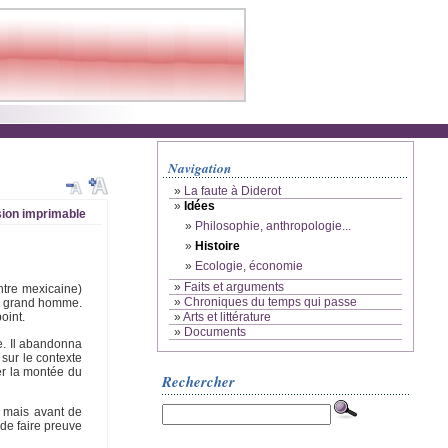
Navigation
»
La faute à Diderot
»
Idées
ion imprimable
»
Philosophie, anthropologie...
»
Histoire
»
Ecologie, économie
»
Faits et arguments
ntre mexicaine)
»
Chroniques du temps qui passe
du grand homme.
»
Arts et littérature
oint.
»
Documents
e. Il abandonna
 sur le contexte
er la montée du
Rechercher
, mais avant de
 de faire preuve