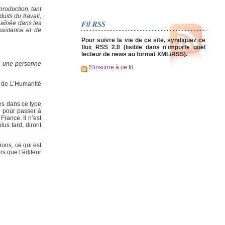
production, tant
uits du travail,
Fil RSS
haînée dans les
ssistance et de
Pour suivre la vie de ce site, syndiquez ce
flux RSS 2.0 (lisible dans n'importe quel
lecteur de news au format XML/RSS).
e, une personne
S'inscrire à ce fil
e de L’Humanité
tes dans ce type
n pour passer à
rance. Il n’est
us tard, diront
ions, ce qui est
rs que l’éditeur