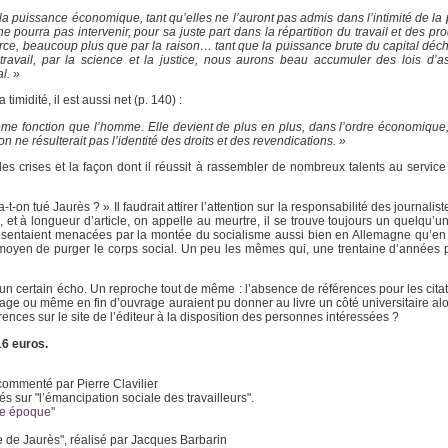
la puissance économique, tant qu’elles ne l’auront pas admis dans l’intimité de la 
ne pourra pas intervenir, pour sa juste part dans la répartition du travail et des prod
force, beaucoup plus que par la raison… tant que la puissance brute du capital déc
ravail, par la science et la justice, nous aurons beau accumuler des lois d’a
l. »
imidité, il est aussi net (p. 140) :
me fonction que l’homme. Elle devient de plus en plus, dans l’ordre économiqu
 ne résulterait pas l’identité des droits et des revendications. »
es crises et la façon dont il réussit à rassembler de nombreux talents au servic
-t-on tué Jaurès ? » Il faudrait attirer l’attention sur la responsabilité des journalis
et à longueur d’article, on appelle au meurtre, il se trouve toujours un quelqu’u
se sentaient menacées par la montée du socialisme aussi bien en Allemagne qu’en F
 moyen de purger le corps social. Un peu les mêmes qui, une trentaine d’années pl
tre un certain écho. Un reproche tout de même : l’absence de références pour les citat
page ou même en fin d’ouvrage auraient pu donner au livre un côté universitaire alo
ences sur le site de l’éditeur à la disposition des personnes intéressées ?
16 euros.
 commenté par Pierre Clavilier
s sur "l’émancipation sociale des travailleurs".
re époque"
se de Jaurès", réalisé par Jacques Barbarin