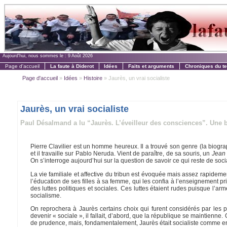
Aujourd'hui, nous sommes le :
9 Août 2026
Page d'accueil
La faute à Diderot
Idées
Faits et arguments
Chroniques du t
Page d'accueil
»
Idées
»
Histoire
» Jaurès, un vrai socialiste
Jaurès, un vrai socialiste
Paul Désalmand a lu “Jaurès. L’éveilleur des consciences”. Une bi
Pierre Clavilier est un homme heureux. Il a trouvé son genre (la biogra
et il travaille sur Pablo Neruda. Vient de paraître, de sa souris, un
Jean 
On s’interroge aujourd’hui sur la question de savoir ce qui reste de soc
La vie familiale et affective du tribun est évoquée mais assez rapidem
l’éducation de ses filles à sa femme, qui les confia à l’enseignement pri
des luttes politiques et sociales. Ces luttes étaient rudes puisque l’a
socialisme.
On reprochera à Jaurès certains choix qui furent considérés par les pu
devenir « sociale », il fallait, d’abord, que la république se maintienne.
de prudence, mais, fondamentalement, Jaurès était socialiste comme en t