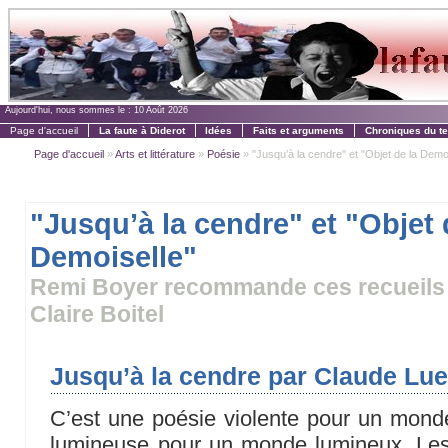
Aujourd'hui, nous sommes le :
10 Août 2026
Page d'accueil
La faute à Diderot
Idées
Faits et arguments
Chroniques du t
Page d'accueil
»
Arts et littérature
»
Poésie
» "Jusqu’à la cendre" et "Objet de la Demo
"Jusqu’à la cendre" et "Objet 
Demoiselle"
Remi Boyer recommande ces recueils 
Claire Boitel
Jusqu’à la cendre par Claude Lue
C’est une poésie violente pour un monde
lumineuse pour un monde lumineux. Les