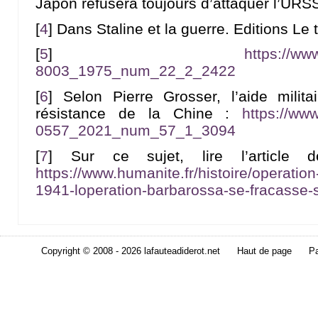
Japon refusera toujours d’attaquer l’URSS 
[
4
]
Dans Staline et la guerre. Editions Le
[
5
]
https://ww
8003_1975_num_22_2_2422
[
6
]
Selon Pierre Grosser, l’aide milita
résistance de la Chine :
https://ww
0557_2021_num_57_1_3094
[
7
]
Sur ce sujet, lire l’article 
https://www.humanite.fr/histoire/operati
1941-loperation-barbarossa-se-fracasse
Copyright © 2008 - 2026 lafauteadiderot.net
Haut de page
Pa