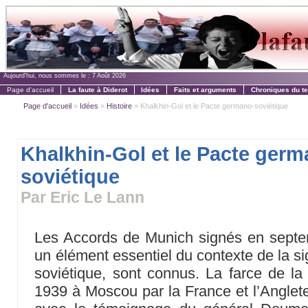
Aujourd'hui, nous sommes le :
7 Août 2026
Page d'accueil
La faute à Diderot
Idées
Faits et arguments
Chroniques du t
Page d'accueil
»
Idées
»
Histoire
» Khalkhin-Gol et le Pacte germano-soviétique
Khalkhin-Gol et le Pacte germ
soviétique
Par Eric Le Lann
Les Accords de Munich signés en septem
un élément essentiel du contexte de la s
soviétique, sont connus. La farce de la 
1939 à Moscou par la France et l’Anglet