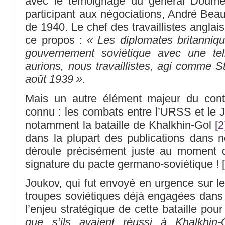
avec le témoignage du général Doum
participant aux négociations, André Beau
de 1940. Le chef des travaillistes anglai
ce propos :
« Les diplomates britannique
gouvernement soviétique avec une tel
aurions, nous travaillistes, agi comme St
août 1939 »
.
Mais un autre élément majeur du con
connu : les combats entre l’URSS et le 
notamment la bataille de Khalkhin-Gol
[
2
dans la plupart des publications dans no
déroule précisément juste au moment d
signature du pacte germano-soviétique !
Joukov, qui fut envoyé en urgence sur l
troupes soviétiques déjà engagées dans
l’enjeu stratégique de cette bataille pou
que s’ils avaient réussi à Khalkhin-