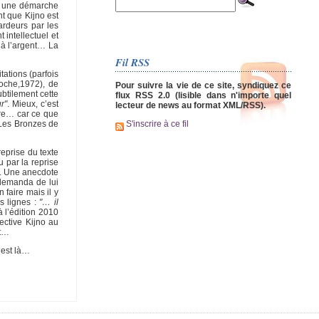
 à une démarche
nt que Kijno est
ardeurs par les
 intellectuel et
u’à l’argent… La
Fil RSS
tations (parfois
oche,1972), de
Pour suivre la vie de ce site, syndiquez ce
btilement cette
flux RSS 2.0 (lisible dans n'importe quel
r"
. Mieux, c’est
lecteur de news au format XML/RSS).
ure… car ce que
 Les Bronzes de
S'inscrire à ce fil
reprise du texte
 par la reprise
no. Une anecdote
 demanda de lui
 faire mais il y
s lignes :
"… il
 l’édition 2010
ective Kijno au
nt…
 est là…