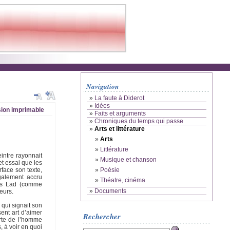
Navigation
»
La faute à Diderot
»
Idées
ion imprimable
»
Faits et arguments
»
Chroniques du temps qui passe
»
Arts et littérature
»
Arts
»
Littérature
eintre rayonnait
»
Musique et chanson
t essai que les
»
Poésie
rface son texte,
également accru
»
Théatre, cinéma
mis Lad (comme
»
Documents
eurs.
 qui signait son
ent art d’aimer
Rechercher
erte de l’homme
, à voir en quoi