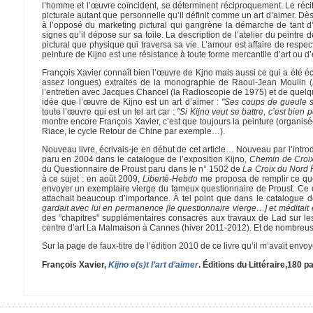
l’homme et l’œuvre coïncident, se déterminent réciproquement. Le réci
picturale autant que personnelle qu’il définit comme un art d’aimer. Dès
à l’opposé du marketing pictural qui gangrène la démarche de tant d’a
signes qu’il dépose sur sa toile. La description de l’atelier du peintre 
pictural que physique qui traversa sa vie. L’amour est affaire de respec
peinture de Kijno est une résistance à toute forme mercantile d’art ou d’e
François Xavier connaît bien l’œuvre de Kjno mais aussi ce qui a été écr
assez longues) extraites de la monographie de Raoul-Jean Moulin (
l’entretien avec Jacques Chancel (la Radioscopie de 1975) et de quel
idée que l’œuvre de Kijno est un art d’aimer :
"Ses coups de gueule s
toute l’œuvre qui est un tel art car :
"Si Kijno veut se battre, c’est bien 
montre encore François Xavier, c’est que toujours la peinture (organisé
Riace, le cycle Retour de Chine par exemple…).
Nouveau livre, écrivais-je en début de cet article… Nouveau par l’intro
paru en 2004 dans le catalogue de l’exposition Kijno,
Chemin de Croix
du Questionnaire de Proust paru dans le n° 1502 de
La Croix du Nord 
à ce sujet : en août 2009,
Liberté-Hebdo
me proposa de remplir ce que
envoyer un exemplaire vierge du fameux questionnaire de Proust. Ce que j
attachait beaucoup d’importance. À tel point que dans le catalogue 
gardait avec lui en permanence [le questionnaire vierge…] et méditait e
des "chapitres" supplémentaires consacrés aux travaux de Lad sur l
centre d’art La Malmaison à Cannes (hiver 2011-2012). Et de nombreuse
Sur la page de faux-titre de l’édition 2010 de ce livre qu’il m’avait envo
François Xavier,
Kijno e(s)t l’art d’aimer
. Éditions du Littéraire,180 pa