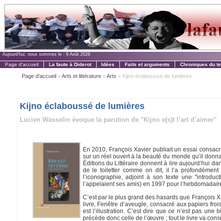
Aujourd'hui, nous sommes le :
6 Août 2026
Page d'accueil
La faute à Diderot
Idées
Faits et arguments
Chroniques du t
Page d'accueil
»
Arts et littérature
»
Arts
» Kijno éclaboussé de lumières
Kijno éclaboussé de lumières
Lucien Wasselin évoque la parution de "Kijno e(s)t l’art d’aimer"
En 2010, François Xavier publiait un essai consacr
sur un réel ouvert à la beauté du monde qu’il donn
Éditions du Littéraire donnent à lire aujourd’hui d
de le toiletter comme on dit, il l’a profondémen
l’iconographie, adjoint à son texte une "introd
l’appelaient ses amis) en 1997 pour l’hebdomadai
C’est par le plus grand des hasards que François Xa
livre, Fenêtre d’aveugle, consacré aux papiers froi
est l’illustration. C’est dire que ce n’est pas u
précède donc celle de l’œuvre ; tout le livre va cons