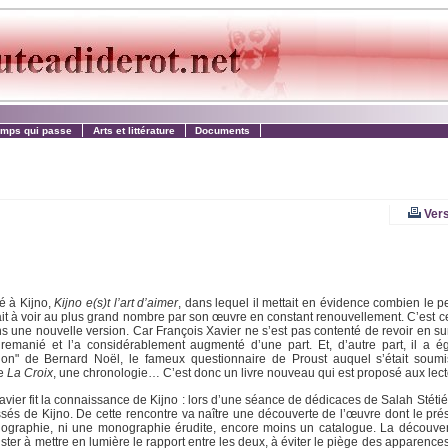
emps qui passe
Arts et littérature
Documents
Vers
é à Kijno,
Kijno e(s)t l’art d’aimer
, dans lequel il mettait en évidence combien le p
ait à voir au plus grand nombre par son œuvre en constant renouvellement. C’est ce
ans une nouvelle version. Car François Xavier ne s’est pas contenté de revoir en su
t remanié et l’a considérablement augmenté d’une part. Et, d’autre part, il a 
uction" de Bernard Noël, le fameux questionnaire de Proust auquel s’était sou
re
La Croix
, une chronologie… C’est donc un livre nouveau qui est proposé aux lect
vier fit la connaissance de Kijno : lors d’une séance de dédicaces de Salah Stétié
ssés de Kijno. De cette rencontre va naître une découverte de l’œuvre dont le prés
ne biographie, ni une monographie érudite, encore moins un catalogue. La découv
ister à mettre en lumière le rapport entre les deux, à éviter le piège des apparences