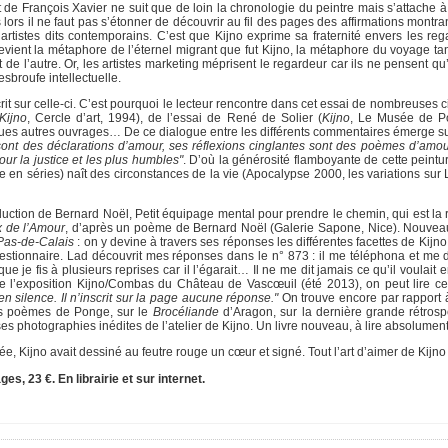
t de François Xavier ne suit que de loin la chronologie du peintre mais s’attache
 lors il ne faut pas s’étonner de découvrir au fil des pages des affirmations montra
rtistes dits contemporains. C’est que Kijno exprime sa fraternité envers les reg
devient la métaphore de l’éternel migrant que fut Kijno, la métaphore du voyage tant
t de l’autre. Or, les artistes marketing méprisent le regardeur car ils ne pensent q
sbroufe intellectuelle.
it sur celle-ci. C’est pourquoi le lecteur rencontre dans cet essai de nombreuses ci
Kijno
, Cercle d’art, 1994), de l’essai de René de Solier (
Kijno
, Le Musée de P
ques autres ouvrages… De ce dialogue entre les différents commentaires émerge su
ont des déclarations d’amour, ses réflexions cinglantes sont des poèmes d’amou
pour la justice et les plus humbles"
. D’où la générosité flamboyante de cette peint
e en séries) naît des circonstances de la vie (Apocalypse 2000, les variations sur
duction de Bernard Noël, Petit équipage mental pour prendre le chemin, qui est la 
 de l’Amour
, d’après un poème de Bernard Noël (Galerie Sapone, Nice). Nouveau
Pas-de-Calais
: on y devine à travers ses réponses les différentes facettes de Kij
stionnaire. Lad découvrit mes réponses dans le n° 873 : il me téléphona et me
e fis à plusieurs reprises car il l’égarait… Il ne me dit jamais ce qu’il voulait en
de l’exposition Kijno/Combas du Château de Vascœuil (été 2013), on peut lire ce
n silence. Il n’inscrit sur la page aucune réponse."
On trouve encore par rapport à
es poèmes de Ponge, sur le
Brocéliande
d’Aragon, sur la dernière grande rétrosp
s photographies inédites de l’atelier de Kijno. Un livre nouveau, à lire absolume
yée, Kijno avait dessiné au feutre rouge un cœur et signé. Tout l’art d’aimer de Kijno
ges, 23 €. En librairie et sur internet.