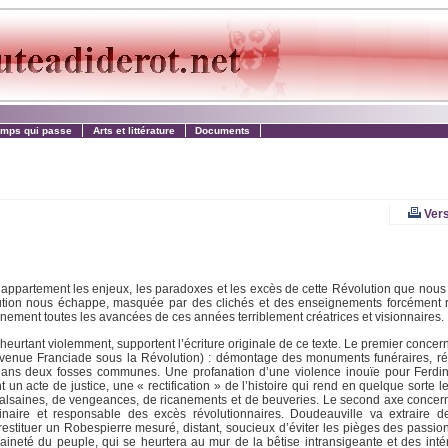
emps qui passe
Arts et littérature
Documents
Vers
n appartement les enjeux, les paradoxes et les excès de cette Révolution que nous
olution nous échappe, masquée par des clichés et des enseignements forcément 
ment toutes les avancées de ces années terriblement créatrices et visionnaires.
e heurtant violemment, supportent l’écriture originale de ce texte. Le premier conce
devenue Franciade sous la Révolution) : démontage des monuments funéraires, r
s dans deux fosses communes. Une profanation d’une violence inouïe pour Ferdi
n acte de justice, une « rectification » de l’histoire qui rend en quelque sorte le
 malsaines, de vengeances, de ricanements et de beuveries. Le second axe conce
uinaire et responsable des excès révolutionnaires. Doudeauville va extraire d
stituer un Robespierre mesuré, distant, soucieux d’éviter les pièges des passion
neté du peuple, qui se heurtera au mur de la bêtise intransigeante et des intérê