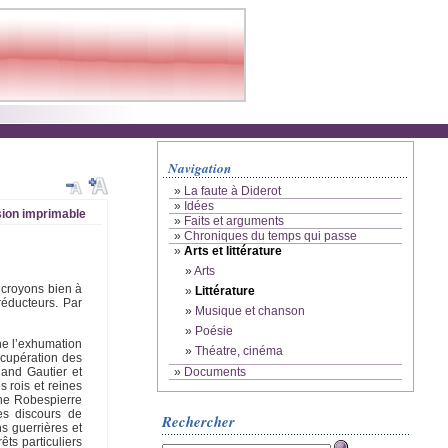
Navigation
»
La faute à Diderot
»
Idées
ion imprimable
»
Faits et arguments
»
Chroniques du temps qui passe
»
Arts et littérature
»
Arts
 croyons bien à
»
Littérature
réducteurs. Par
»
Musique et chanson
»
Poésie
rne l’exhumation
»
Théatre, cinéma
écupération des
nand Gautier et
»
Documents
s rois et reines
rne Robespierre
es discours de
Rechercher
s guerrières et
ts particuliers