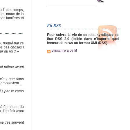
u fil des temps,
 les maux de la
 ses lumières et
Fil RSS
Pour suivre la vie de ce site, syndiquez ce
flux RSS 2.0 (lisible dans n'importe quel
lecteur de news au format XML/RSS).
! Choqué par ce
es ces choses !
S'inscrire à ce fil
r du roi ? »
 moi-même avant
 c’est que sans
 en convient...
ués par le camp
célébrations du
 d’en finir avec
me très souvent