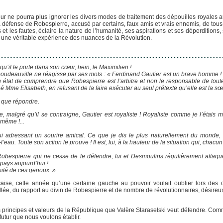
eur ne pourra plus ignorer les divers modes de traitement des dépouilles royales a
a défense de Robespierre, accusé par certains, faux amis et vrais ennemis, de tous
 et les fautes, éclaire la nature de l’humanité, ses aspirations et ses déperditions,
ur une véritable expérience des nuances de la Révolution.
qu’il le porte dans son cœur, hein, le Maximilien !
 Doudeauville ne réagisse par ses mots : « Ferdinand Gautier est un brave homme 
 en état de comprendre que Robespierre est l’arbitre et non le responsable de tout
Mme Elisabeth, en refusant de la faire exécuter au seul prétexte qu’elle est la sœu
t que répondre.
e, malgré qu’il se contraigne, Gautier est royaliste ! Royaliste comme je l’étais
-même !...
ui adressant un sourire amical. Ce que je dis le plus naturellement du monde,
au. Toute son action le prouve ! Il est, lui, à la hauteur de la situation qui, chacun
t, Robespierre qui ne cesse de le défendre, lui et Desmoulins régulièrement attaq
pays aujourd’hui !
ité de ces genoux. »
aise, cette année qu’une certaine gauche au pouvoir voulait oublier lors des 
ltée, du rapport au divin de Robespierre et de nombre de révolutionnaires, désireux
s principes et valeurs de la République que Valère Staraselski veut défendre. Com
futur que nous voulons établir.