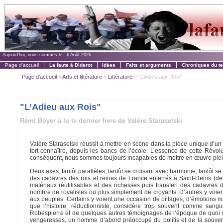
Aujourd'hui, nous sommes le :
6 Août 2026
Page d'accueil
La faute à Diderot
Idées
Faits et arguments
Chroniques du t
Page d'accueil
»
Arts et littérature
»
Littérature
» "L’Adieu aux Rois"
"L’Adieu aux Rois"
Rémi Boyer a lu le dernier livre de Valère Staraselski
Valère Staraselski réussit à mettre en scène dans la pièce unique d’u
tort connaître, depuis les bancs de l’école. L’essence de cette Rév
conséquent, nous sommes toujours incapables de mettre en œuvre pleine
Deux axes, tantôt parallèles, tantôt se croisant avec harmonie, tantôt s
des cadavres des rois et reines de France enterrés à Saint-Denis (
matériaux réutilisables et des richesses puis transfert des cadavre
nombre de royalistes ou plus simplement de croyants. D’autres y voient u
aux peuples. Certains y voient une occasion de pillages, d’émotions
que l’histoire, réductionniste, considère trop souvent comme sang
Robespierre et de quelques autres témoignages de l’époque de quoi re
vengeresses, un homme d’abord préoccupé du politis et de la souverai