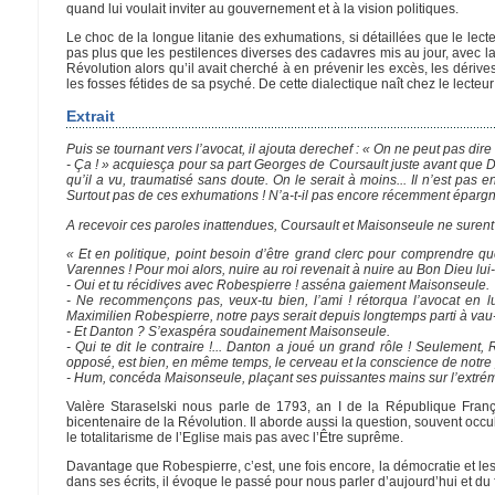
quand lui voulait inviter au gouvernement et à la vision politiques.
Le choc de la longue litanie des exhumations, si détaillées que le lect
pas plus que les pestilences diverses des cadavres mis au jour, avec l
Révolution alors qu’il avait cherché à en prévenir les excès, les dérives
les fosses fétides de sa psyché. De cette dialectique naît chez le lecte
Extrait
Puis se tournant vers l’avocat, il ajouta derechef : « On ne peut pas dire 
- Ça ! » acquiesça pour sa part Georges de Coursault juste avant que
qu’il a vu, traumatisé sans doute. On le serait à moins... Il n’est pas
Surtout pas de ces exhumations ! N’a-t-il pas encore récemment épargné 
A recevoir ces paroles inattendues, Coursault et Maisonseule ne suren
« Et en politique, point besoin d’être grand clerc pour comprendre qu
Varennes ! Pour moi alors, nuire au roi revenait à nuire au Bon Dieu lui
- Oui et tu récidives avec Robespierre ! asséna gaiement Maisonseule.
- Ne recommençons pas, veux-tu bien, l’ami ! rétorqua l’avocat en l
Maximilien Robespierre, notre pays serait depuis longtemps parti à vau-l’e
- Et Danton ? S’exaspéra soudainement Maisonseule.
- Qui te dit le contraire !... Danton a joué un grand rôle ! Seulemen
opposé, est bien, en même temps, le cerveau et la conscience de notre 
- Hum, concéda Maisonseule, plaçant ses puissantes mains sur l’extrém
Valère Staraselski nous parle de 1793, an I de la République Franç
bicentenaire de la Révolution. Il aborde aussi la question, souvent occu
le totalitarisme de l’Eglise mais pas avec l’Être suprême.
Davantage que Robespierre, c’est, une fois encore, la démocratie et le
dans ses écrits, il évoque le passé pour nous parler d’aujourd’hui et du 