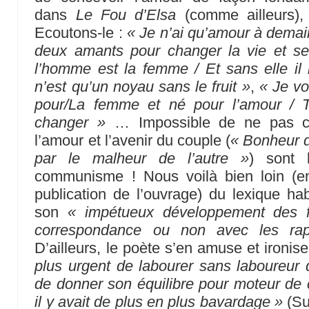
dans
Le Fou d’Elsa
(comme ailleurs), 
Ecoutons-le :
« Je n’ai qu’amour à demain
deux amants pour changer la vie et s
l’homme est la femme / Et sans elle il 
n’est qu’un noyau sans le fruit »
,
« Je v
pour/La femme et né pour l’amour / 
changer »
… Impossible de ne pas co
l’amour et l’avenir du couple (
« Bonheur d
par le malheur de l’autre »
) sont
communisme ! Nous voilà bien loin (
publication de l’ouvrage) du lexique hab
son
« impétueux développement des fo
correspondance ou non avec les rap
D’ailleurs, le poète s’en amuse et ironi
plus urgent de labourer sans laboureur 
de donner son équilibre pour moteur de c
il y avait de plus en plus bavardage »
(Su