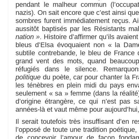
pendant le malheur commun (l’occupat
nazis). On sait encore que c’est ainsi q
sombres furent immédiatement reçus. A
aussitôt baptisés par les Résistants ma
nation »
. Histoire d’affirmer qu’ils avaie
bleus d’Elsa évoquaient non « la Dam
subtile contrebande, le bleu de France qu
grand vent des mots, quand beaucoup 
réfugiés dans le silence. Remarquon
politique
du poète, car pour chanter la Fra
les ténèbres en plein midi du pays envah
seulement « sa » femme (dans la réalité
d’origine étrangère, ce qui n’est pas 
années-là et vaut même pour aujourd’hui,
Il serait toutefois très insuffisant d’en r
l’opposé de toute une tradition poétique, l
de concevoir l’amour de façon fondam