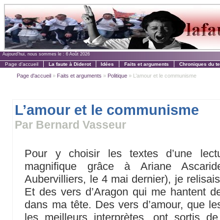
Aujourd'hui, nous sommes le :
6 Août 2026
Page d'accueil
La faute à Diderot
Idées
Faits et arguments
Chroniques du t
Page d'accueil
»
Faits et arguments
»
Politique
» L’amour et le communisme
L’amour et le communisme
Par Bernard Vasseur
Pour y choisir les textes d’une lect
magnifique grâce à Ariane Ascari
Aubervilliers, le 4 mai dernier), je relisai
Et des vers d’Aragon qui me hantent de
dans ma tête. Des vers d’amour, que le
les meilleurs interprètes, ont sortis de