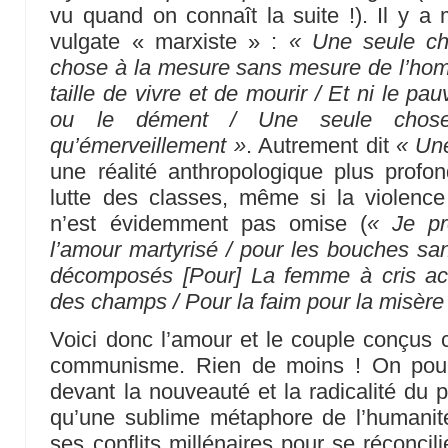
vu quand on connaît la suite !). Il y 
vulgate « marxiste » :
« Une seule c
chose à la mesure sans mesure de l’hom
taille de vivre et de mourir / Et ni le pau
ou le dément / Une seule chose 
qu’émerveillement »
. Autrement dit
« Un
une réalité anthropologique plus profo
lutte des classes, même si la violence
n’est évidemment pas omise (
« Je pr
l’amour martyrisé / pour les bouches san
décomposés [Pour] La femme à cris ac
des champs / Pour la faim pour la misère
Voici donc l’amour et le couple conçus
communisme. Rien de moins ! On pourr
devant la nouveauté et la radicalité du p
qu’une sublime métaphore de l’humanité
ses conflits millénaires pour se réconci