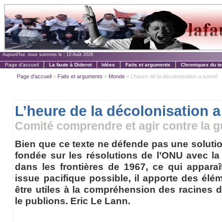
Aujourd'hui, nous sommes le :
10 Août 2026
Page d'accueil
La faute à Diderot
Idées
Faits et arguments
Chroniques du t
Page d'accueil
»
Faits et arguments
»
Monde
» L’heure de la décolonisation a sonné
L’heure de la décolonisation 
Comité comprendre et agir contre la gu
Bien que ce texte ne défende pas une solution
fondée sur les résolutions de l’ONU avec la 
dans les frontières de 1967, ce qui appara
issue pacifique possible, il apporte des élé
être utiles à la compréhension des racines d
le publions. Eric Le Lann.