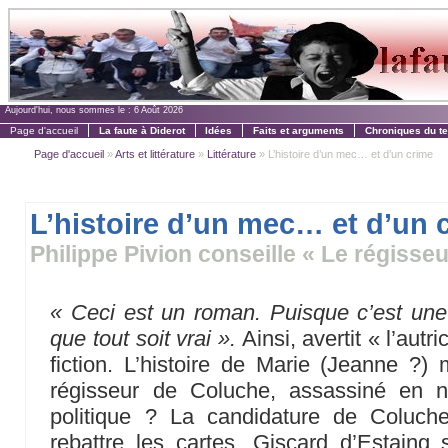
Aujourd'hui, nous sommes le :
6 Août 2026
Page d'accueil
La faute à Diderot
Idées
Faits et arguments
Chroniques du t
Page d'accueil
»
Arts et littérature
»
Littérature
» L’histoire d’un mec… et d’un crime
L’histoire d’un mec… et d’un 
Philippe Pivion conseille « Le régiss
« Ceci est un roman. Puisque c’est une f
que tout soit vrai ».
Ainsi, avertit « l’autr
fiction. L’histoire de Marie (Jeanne ?)
régisseur de Coluche, assassiné en 
politique ? La candidature de Coluche
rebattre les cartes, Giscard d’Estaing s