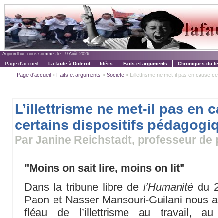
Aujourd'hui, nous sommes le :
9 Août 2026
Page d'accueil
La faute à Diderot
Idées
Faits et arguments
Chroniques du t
Page d'accueil
»
Faits et arguments
»
Société
» L’illettrisme ne met-il pas en cause cer
L’illettrisme ne met-il pas en 
certains dispositifs pédagogi
Par Janine Reichstadt, professeur de 
"Moins on sait lire, moins on lit"
Dans la tribune libre de
l’Humanité
du 2
Paon et Nasser Mansouri-Guilani nous al
fléau de l’illettrisme au travail, 