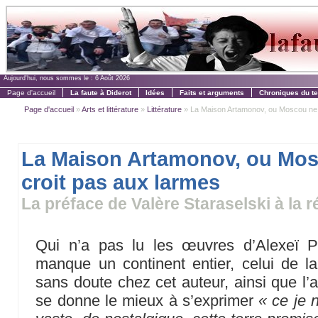
Aujourd'hui, nous sommes le :
6 Août 2026
Page d'accueil
La faute à Diderot
Idées
Faits et arguments
Chroniques du t
Page d'accueil
»
Arts et littérature
»
Littérature
» La Maison Artamonov, ou Moscou ne cr
La Maison Artamonov, ou Mo
croit pas aux larmes
La préface de Valère Staraselski à la r
Qui n’a pas lu les œuvres d’Alexeï 
manque un continent entier, celui de la 
sans doute chez cet auteur, ainsi que l’
se donne le mieux à s’exprimer
« ce je 