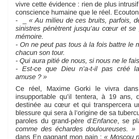
vivre cette évidence : rien de plus intrusif
conscience humaine que le réel. Ecouton
- _
« Au milieu de ces bruits, parfois, d
sinistres pénètrent jusqu’au cœur et s
mémoire.
- On ne peut pas tous à la fois battre le
chacun son tour.
- Qui aura pitié de nous, si nous ne le 
- Est-ce que Dieu n’a-t-il pas créé 
amuse ? »
Ce réel, Maxime Gorki le vivra dans
insupportable qu’il tentera, à 19 ans, 
destinée au cœur et qui transpercera 
blessure qui sera à l’origine de sa tubercu
paroles du grand-père d’
Enfance
, se p
comme des échardes douloureuses. »
C
dans En gagnant mon pain :
« Moscou ne