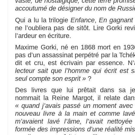
vaste, de nostalgique, cette terre promi
accoutumé de désigner du nom de Russi
Qui a lu la trilogie
Enfance
,
En gagnant
ne l’oubliera pas de sitôt. Lire Gorki rev
l’ardeur en écriture.
Maxime Gorki, né en 1868 mort en 193
pas d’un assassinat perpétré par la Tch
dit et cru, est écrivain par essence. N’
lecteur sait que l’homme qui écrit est
seul compte son esprit »
?
Des livres que lui prêtait dans sa j
nommait la Reine Margot, il relate da
« quand j’avais passé un moment avec el
nouveau livre à la main et comme lavé de
m’avaient lavé l’âme, l’avait nettoyée
formée des impressions d’une réalité mis