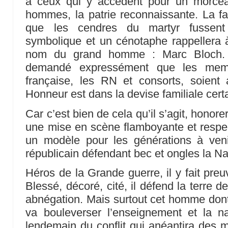
à ceux qui y accèdent pour un morcea
hommes, la patrie reconnaissante. La fa
que les cendres du martyr fussent t
symbolique et un cénotaphe rappellera 
nom du grand homme : Marc Bloch. Pa
demandé expressément que les memb
française, les RN et consorts, soient
Honneur est dans la devise familiale cer
Car c’est bien de cela qu’il s’agit, honore
une mise en scène flamboyante et respec
un modèle pour les générations à ven
républicain défendant bec et ongles la Na
Héros de la Grande guerre, il y fait pre
Blessé, décoré, cité, il défend la terre 
abnégation. Mais surtout cet homme dont 
va bouleverser l’enseignement et la na
lendemain du conflit qui anéantira des m