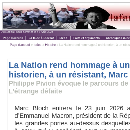
Aujourd'hui, nous sommes le :
8 Août 2026
Page d'accueil
La faute à Diderot
Idées
Faits et arguments
Chroniques du t
Page d'accueil
»
Idées
»
Histoire
» La Nation rend hommage à un historien, à un résista
La Nation rend hommage à u
historien, à un résistant, Mar
Philippe Pivion évoque le parcours de
L’étrange défaite
Marc Bloch entrera le 23 juin 2026 
d’Emmanuel Macron, président de la Répub
les grandes portes au-dessus desquelle