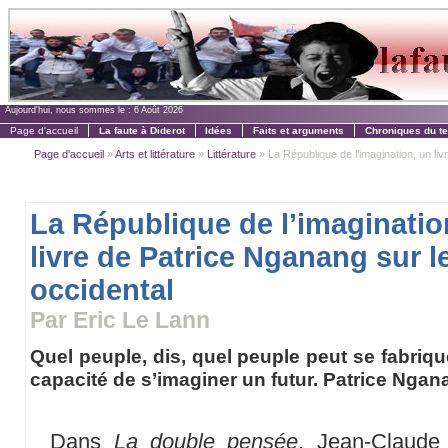
Aujourd'hui, nous sommes le :
6 Août 2026
Page d'accueil
La faute à Diderot
Idées
Faits et arguments
Chroniques du t
Page d'accueil
»
Arts et littérature
»
Littérature
» La République de l’imagination, un livr
La République de l’imaginatio
livre de Patrice Nganang sur l
occidental
Par Eric Le Lann
Quel peuple, dis, quel peuple peut se fabriqu
capacité de s’imaginer un futur. Patrice Nga
Dans
La double pensée
, Jean-Claude