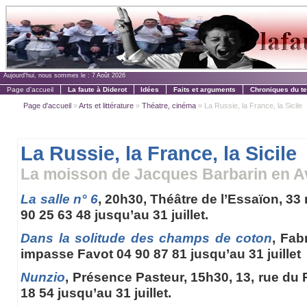
Aujourd'hui, nous sommes le :
7 Août 2026
Page d'accueil
La faute à Diderot
Idées
Faits et arguments
Chroniques du t
Page d'accueil
»
Arts et littérature
»
Théatre, cinéma
» La Russie, la France, la Sicile
La Russie, la France, la Sicile
La moisson de Jacques Barbarin en A
La salle n° 6
, 20h30, Théâtre de l’Essaïon, 33 
90 25 63 48 jusqu’au 31 juillet.
Dans la solitude des champs de coton
, Fab
impasse Favot 04 90 87 81 jusqu’au 31 juillet
Nunzio
, Présence Pasteur, 15h30, 13, rue du 
18 54 jusqu’au 31 juillet.