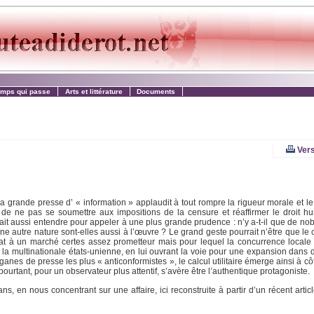
emps qui passe
Arts et littérature
Documents
Vers
 grande presse d’ « information » applaudit à tout rompre la rigueur morale et l
 de ne pas se soumettre aux impositions de la censure et réaffirmer le droit hu
e fait aussi entendre pour appeler à une plus grande prudence : n’y a-t-il que de no
 autre nature sont-elles aussi à l’œuvre ? Le grand geste pourrait n’être que le 
at à un marché certes assez prometteur mais pour lequel la concurrence locale 
e la multinationale états-unienne, en lui ouvrant la voie pour une expansion dans 
ganes de presse les plus « anticonformistes », le calcul utilitaire émerge ainsi à cô
ourtant, pour un observateur plus attentif, s’avère être l’authentique protagoniste.
s, en nous concentrant sur une affaire, ici reconstruite à partir d’un récent arti