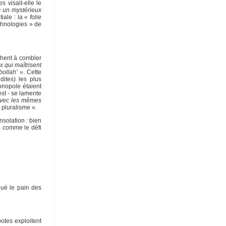
 visait-elle le
« un mystérieux
iale : la
« folie
chnologies » de
rchent à combler
x qui maîtrisent
bollah’ »
. Cette
ites) les plus
onopole étaient
est - se lamente
avec les mêmes
 pluralisme ».
solation : bien
e comme le défi
gué le pain des
otes exploitent