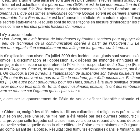
 ? Ceux qui argumentent ainsi ne sont que les plus démunis (et les moins scrupuleu
 Internet est actuellement
« gérée par une ONG qui est de fait une émanation du
madaire allemand
Die Zeit
demande des éclaircissements à James Bamford, un d
ignent aussi que des firmes américaines comme Google soient en dernière analyse
e paranoïde ? »
« Pas du tout »
est la réponse immédiate. Au contraire -ajoute l’ex
s secrets états-uniens, lesquels sont de toutes façons en mesure d’intercepter les
dérées comme
« les plus grands hackers du monde ».
l n’y a aucun doute :
ue Usa. Avant, on avait besoin de laborieuses opérations secrètes pour appuyer
’un peu de technique de la communication opérée à partir de l’Occident […] Le
nter une organisation complètement nouvelle pour les guerres sur Internet ».
ents d’explication non aisée. En juillet 2009 des incidents sanglants sont survenus 
ont-ce la discrimination et l’oppression aux dépens de minorités ethniques et 
 en juger du moins par ce que réfère de Pékin le correspondant de
La Stampa
(Fran
 les Ouigours. Ceux-ci, de fait, en tant que minorité nationale musulmane, ont à 
s. Un Ouigour, à son bureau, a l’autorisation de suspendre son travail plusieurs fo
 En outre ils peuvent ne pas travailler le vendredi, jour férié musulman. En théor
s […) Un autre point douloureux pour les Hans, soumis à la dure politique d’unific
t avoir deux ou trois enfants. En tant que musulmans, ensuite, ils ont des rembour
ent se rabattre sur l’agneau qui est plus cher ».
 d’accuser le gouvernement de Pékin de vouloir effacer l’identité nationale et
 Chine où, malgré les différentes traditions culturelles et religieuses préexistan
ur selon laquelle une jeune fille han a été violée par des ouvriers ouigours ; il
ui a provoqué cette tragédie est fausse mais voici que se répand alors une deuxi
la nouvelle selon laquelle dans la ville côtière de Chine des centaines de Ouigour
rd complaisant de la police. Résultat : des tumultes ethniques dans le Xinjiang, q