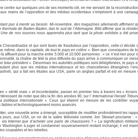
e me centre sur quelques uns de ses moments-clé, en me servant de la reconstructio
s aux mains de l’opposition et des médias occidentaux s’emploient à une campag
sitant pas à mentir au besoin. Mi-novembre, des magazines allemands affirment 
le thermale de Baden-Baden, dan le sud de l’Allemagne. Bild affirme que la réside
…] Une de nos sources nous apprendra plus tard que la photo exhibée a été pris
de Chevardnadze et qui sont taxés de frauduleux par l’opposition, celle-ci décide 
que même, dans la capitale, de tout le pays en colère ».
Bien que convoquées de tou
là affluent pour la marche entre 5.000 et 10.000 personnes : « ce n’est rien pour l
onnalité, la chaîne de télé la plus diffusée du pays arrive à communiquer un mes
on futur président ».
Désormais les autorités politiques sont délégitimées, le pays e
autant plus que les médias internationaux et les chancelleries étrangères l’en
kashvili, qui a fait ses études aux USA, parle un anglais parfait et est en mesur
en « vérité vraie » et incontestable, passer en premier lieu à travers les « écrans
 intéressant de noter que dès la fin des années 90, sur l’
International Herald Tribun
 politique internationale ».
Ceux qui étaient en mesure de les contrôler voya
s faibles et technologiquement moins avancés.
tter
, une nouvelle arme a émergé, susceptible de modifier profondément les rappor
os jours, aux USA, un roi de la satire télévisée comme Jon Stewart proclame :
«
es via Internet que d’acheter une paire de chaussures ? »
La signification militai
t de Washington à juger et condamner souverainement restant inchangé, il est main
les coupables et les rebelles.