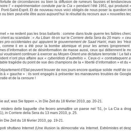
rtuite de circonstances ou bien la diffusion de rumeurs fausses et tendancieuses
moire l’
« expérimentation conduite par la Cia »
pendant l’été 1951, qui produisit
Pont-Saint-Esprit. Et de nouveau nous voici obligés de nous poser la question init
ou bien peut-elle être aussi aujourd’hui le résultat du recours aux « nouvelles te
ernet » ne restent pas les bras ballants : comme dans toute guerre les faibles che
 crient au scandale :
« Au Liban
-lit-on sur le
Corriere della Sera
du 20 mars-
« ceu
ues pro-occidentales qui appuient le gouvernement de Saad Hariri, mais les ‘Hez
i, comme il en a été pour la bombe atomique et pour les armes (proprement d
rmes d’information et de désinformation de masse aussi, ceux qui détiennent le m
ui voudraient continuer à exercer au Moyen-Orient une dictature terroriste ! Le fait 
cident n’ont plus affaire aux
« cyberidiots d’autrefois ».
Ceux-ci
« contrattaquent 
table tragédie du point de vue des champions de la « liberté d’information » et du «
épartement d’Etat peuvent trouver de nos jours encore quelque solide motif de con
amais à « gauche » : ils sont engagés à présenter les manœuvres troubles de Googl
cratie et de la censure !
 was Sie tippen », in Die Zeit du 18 février 2010, pp. 20-21.
 mistero delle baguette che fecero ammattire un paese nel ‘51, (« La Cia a dro
1), in Corriere della Sera du 13 mars 2010, p. 25.
e Zeit du 18 février 2010, pp. 19-21.
i sfruttano Internet (Une illusion la démocratie via Internet. Extrémistes et desp