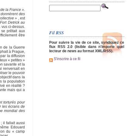
 de la France ».
s donnèrent des
collective »
, est
Fort Detrick au
 vus ci-dessus.
 se prêtait aux
Fil RSS
ficilement être
Pour suivre la vie de ce site, syndiquez ce
flux RSS 2.0 (lisible dans n'importe quel
in de la Guerre
lecteur de news au format XML/RSS).
mphait à Prague,
 par la diffusion
S'inscrire à ce fil
deux « petites »
on savante et la
i renversait en
iser le pouvoir
bjectif dans la
s la population
vé en réalité ?
ante mais qui a
t torturés pour
r les écrans de
tème mondial des
il fallait aussi
t même Edouard
tion du « camp
lacer.