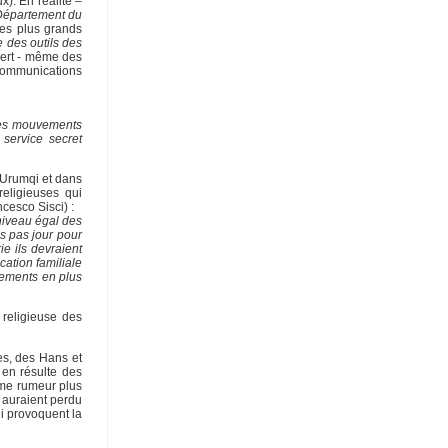
x). En réalité –
 Département du
es plus grands
 des outils des
pert - même des
 communications
 des mouvements
 service secret
à Urumqi et dans
religieuses qui
cesco Sisci) :
niveau égal des
is pas jour pour
ie ils devraient
ation familiale
sements en plus
 religieuse des
tes, des Hans et
 en résulte des
ème rumeur plus
s auraient perdu
ui provoquent la