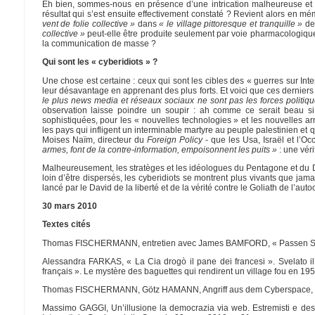
Eh bien, sommes-nous en présence d’une intrication malheureuse et fo
résultat qui s’est ensuite effectivement constaté ? Revient alors en mé
vent de folie collective »
dans
« le village pittoresque et tranquille »
de 
collective »
peut-elle être produite seulement par voie pharmacologique 
la communication de masse ?
Qui sont les « cyberidiots » ?
Une chose est certaine : ceux qui sont les cibles des « guerres sur Int
leur désavantage en apprenant des plus forts. Et voici que ces derniers
le plus news media et réseaux sociaux ne sont pas les forces politiq
observation laisse poindre un soupir : ah comme ce serait beau s
sophistiquées, pour les « nouvelles technologies » et les nouvelles a
les pays qui infligent un interminable martyre au peuple palestinien et q
Moises Naïm, directeur du
Foreign Policy
- que les Usa, Israël et l’Oc
armes, font de la contre-information, empoisonnent les puits »
: une véri
Malheureusement, les stratèges et les idéologues du Pentagone et du D
loin d’être dispersés, les cyberidiots se montrent plus vivants que j
lancé par le David de la liberté et de la vérité contre le Goliath de l’auto
30 mars 2010
Textes cités
Thomas FISCHERMANN, entretien avec James BAMFORD, « Passen Sie auf,
Alessandra FARKAS, « La Cia drogò il pane dei francesi ». Svelato il
français ». Le mystère des baguettes qui rendirent un village fou en 195
Thomas FISCHERMANN, Götz HAMANN, Angriff aus dem Cyberspace, in Di
Massimo GAGGI, Un’illusione la democrazia via web. Estremisti e despot