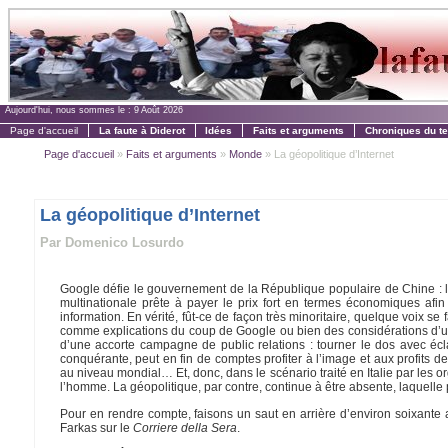
Aujourd'hui, nous sommes le :
9 Août 2026
Page d'accueil
La faute à Diderot
Idées
Faits et arguments
Chroniques du t
Page d'accueil
»
Faits et arguments
»
Monde
» La géopolitique d’Internet
La géopolitique d’Internet
Par Domenico Losurdo
Google défie le gouvernement de la République populaire de Chine : la
multinationale prête à payer le prix fort en termes économiques afin
information. En vérité, fût-ce de façon très minoritaire, quelque voix s
comme explications du coup de Google ou bien des considérations d’une
d’une accorte campagne de public relations : tourner le dos avec écl
conquérante, peut en fin de comptes profiter à l’image et aux profits d
au niveau mondial… Et, donc, dans le scénario traité en Italie par les or
l’homme. La géopolitique, par contre, continue à être absente, laquelle p
Pour en rendre compte, faisons un saut en arrière d’environ soixante an
Farkas sur le
Corriere della Sera
.