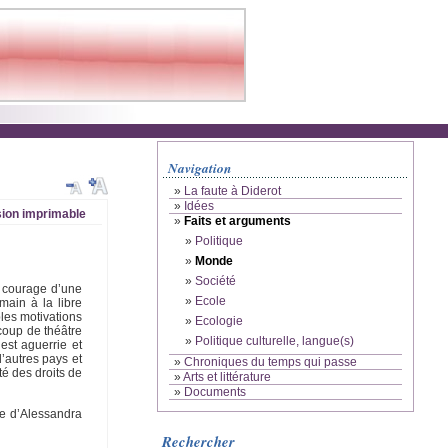
Navigation
»
La faute à Diderot
»
Idées
ion imprimable
»
Faits et arguments
»
Politique
»
Monde
»
Société
e courage d’une
»
Ecole
main à la libre
bles motivations
»
Ecologie
coup de théâtre
»
Politique culturelle, langue(s)
est aguerrie et
d’autres pays et
»
Chroniques du temps qui passe
té des droits de
»
Arts et littérature
»
Documents
cle d’Alessandra
Rechercher