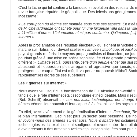
C’est la tâche qui fut confiée à la fameuse « révolution des roses ». J
revue française réputée de géopolitique. Des télévisions géorgienne
incessante :
« La corruption du régime est montrée sous tous ses aspects. En n’hé
de M. Chevardnadze ont acheté pour lui une luxueuse villa dans la vil
à 11million d’euros. L’information n’est pas confirmée. Qu’importe [
Internet »
Après la proclamation des résultats électoraux qui signent la victoire 
marche sur Tbilissi, qui devrait sceller
« l’arrivée symbolique, et pacifi
pays à grands renforts de moyens propagandistes et financiers, ce jour-
pourtant grâce à une mise en scène sophistiquée et de grande professi
différent :
« L’image est là, puissante, celle d’un peuple entier qui suit s
abasourdi et l’opposition plus arrogante et agressive que jamais, d’
protègent. Le coup d’Etat est mûr, il va porter au pouvoir Mikhaïl Saa
rapidement les ordres de ses supérieurs.
Les « guerres sur Internet »
Nous avons vu jusqu’ici la transformation de l’ « absolue non-vérité » 
tandis que le rôle d’Internet était secondaire et négligeable. Mais il est
(Bob Schmitt) observait :
« Les nouvelles technologies ont changé la
démesurément leur pouvoir et leur capacité à déstabiliser des pays plu
En effet, avec l’avènement et la généralisation d’Internet,
Facebook
,
Twi
le plan international. Ceci n’est plus un secret pour personne. De n
envoyons-nous des armées s’il est aussi facile d’abattre les dictatur
technologies est ici explicitement soulignée et revendiquée : le droi
d’avoir recours à des armes nouvelles et plus sophistiquées pour punir 