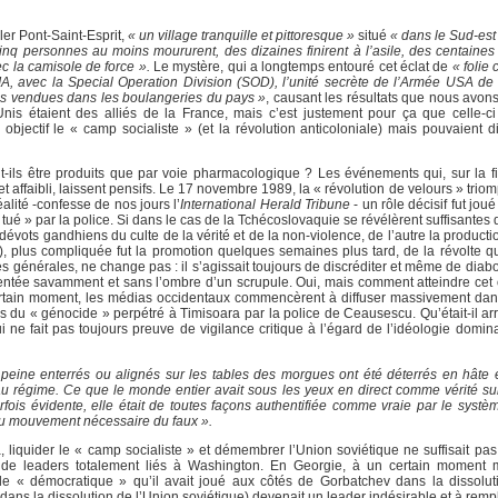
er Pont-Saint-Esprit,
« un village tranquille et pittoresque »
situé
« dans le Sud-est
 Cinq personnes au moins moururent, des dizaines finirent à l’asile, des centaine
ec la camisole de force ».
Le mystère, qui a longtemps entouré cet éclat de
« folie 
A, avec la Special Operation Division (SOD), l’unité secrète de l’Armée USA de 
es vendues dans les boulangeries du pays »
, causant les résultats que nous avons
is étaient des alliés de la France, mais c’est justement pour ça que celle-ci
ectif le « camp socialiste » (et la révolution anticoloniale) mais pouvaient dif
t-ils être produits que par voie pharmacologique ? Les événements qui, sur la f
 et affaibli, laissent pensifs. Le 17 novembre 1989, la « révolution de velours » trio
alité -confesse de nos jours l’
International Herald Tribune
- un rôle décisif fut joué
tué » par la police. Si dans le cas de la Tchécoslovaquie se révélèrent suffisantes 
dévots gandhiens du culte de la vérité et de la non-violence, de l’autre la producti
), plus compliquée fut la promotion quelques semaines plus tard, de la révolte qu
générales, ne change pas : il s’agissait toujours de discréditer et même de diabol
mentée savamment et sans l’ombre d’un scrupule. Oui, mais comment atteindre cet o
certain moment, les médias occidentaux commencèrent à diffuser massivement dan
 du « génocide » perpétré à Timisoara par la police de Ceausescu. Qu’était-il arri
 ne fait pas toujours preuve de vigilance critique à l’égard de l’idéologie domin
 peine enterrés ou alignés sur les tables des morgues ont été déterrés en hâte e
au régime. Ce que le monde entier avait sous les yeux en direct comme vérité su
t parfois évidente, elle était de toutes façons authentifiée comme vraie par le sys
 du mouvement nécessaire du faux ».
 liquider le « camp socialiste » et démembrer l’Union soviétique ne suffisait pas ; 
r de leaders totalement liés à Washington. En Georgie, à un certain momen
le « démocratique » qu’il avait joué aux côtés de Gorbatchev dans la dissolu
dans la dissolution de l’Union soviétique) devenait un leader indésirable et à remp