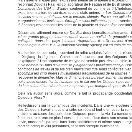
Mais Internet n’est-il pas l’expression même de la liberté d’expression
reconnaît Douglas Paal, ex collaborateur de Reagan et de Bush senior -
Commerce des USA »
. S’agit-il seulement de commerce ? L’hebdo
experts en matière de services secrets états-uniens :
« Les Chinois cra
services secrets américains sur le territoire chinois. Est-ce une attitud
« organisations et institutions étrangères sont infiltrées »
par les service
téléphoniques dans tous les coins de la planète et doivent être consi
Désormais -affirment encore sur
Die Zeit
deux journalistes allemands - i
« Les grands groupes Internet sont devenus un outil de la géopolitiq
politiques dans des pays lointains. Aujourd’hui il suffit souvent d
technologique des USA, la National Security Agency, est en train de mo
A la lumière de tout cela, il convient de relire certains événements réc
le Xinjiang, la région de Chine habitée surtout par des Ouigours. S
l’expliquent ? Une approche de ce type ne semble pas très plausible, à
« De nombreux Hans d’Urumqi se plaignent des privilèges dont jouissent
conditions de travail et de vie bien meilleures que leurs collègues Han
accomplir les cinq prières musulmanes traditionnelles de la journée […]
récupérer le dimanche. Mais le dimanche les bureaux sont en fait désert
qui impose encore l’enfant unique, est le fait que les Ouigours peuven
de leur salaire étant donné que, ne pouvant pas manger de porc, ils doiv
Cela n’a aucun sens alors, comme le fait la propagande occidentale,
Ouigours. Alors ?
Réfléchissons sur la dynamique des incidents. Dans une ville côtière de
des Ouigours travaillent côte à côte, se répand tout d’un coup la rume
incidents au cours desquels deux Ouigours perdent la vie. La rumeur q
forte encore et encore plus funeste : Internet diffuse dans son réseau 
la vie, massacrés par les Hans dans l’indifférence et même sous le rega
mort de presque 200 personnes, cette fois presque toutes hans.