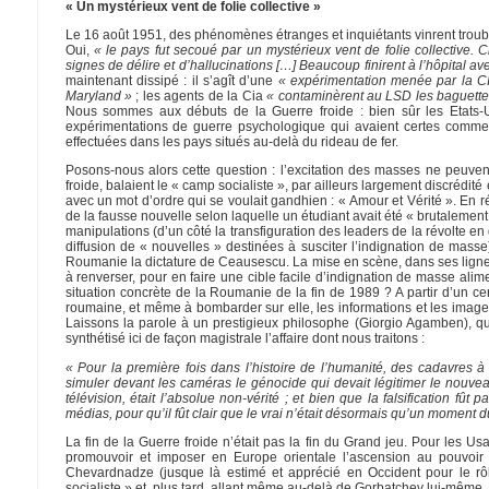
« Un mystérieux vent de folie collective »
Le 16 août 1951, des phénomènes étranges et inquiétants vinrent troubl
Oui,
« le pays fut secoué par un mystérieux vent de folie collective.
signes de délire et d’hallucinations […] Beaucoup finirent à l’hôpital av
maintenant dissipé : il s’agît d’une
« expérimentation menée par la CI
Maryland »
; les agents de la Cia
« contaminèrent au LSD les baguett
Nous sommes aux débuts de la Guerre froide : bien sûr les Etats-Un
expérimentations de guerre psychologique qui avaient certes comme obj
effectuées dans les pays situés au-delà du rideau de fer.
Posons-nous alors cette question : l’excitation des masses ne peuven
froide, balaient le « camp socialiste », par ailleurs largement discrédité
avec un mot d’ordre qui se voulait gandhien : « Amour et Vérité ». En ré
de la fausse nouvelle selon laquelle un étudiant avait été « brutalement 
manipulations (d’un côté la transfiguration des leaders de la révolte en 
diffusion de « nouvelles » destinées à susciter l’indignation de masse
Roumanie la dictature de Ceausescu. La mise en scène, dans ses lignes 
à renverser, pour en faire une cible facile d’indignation de masse ali
situation concrète de la Roumanie de la fin de 1989 ? A partir d’un 
roumaine, et même à bombarder sur elle, les informations et les images
Laissons la parole à un prestigieux philosophe (Giorgio Agamben), qui
synthétisé ici de façon magistrale l’affaire dont nous traitons :
« Pour la première fois dans l’histoire de l’humanité, des cadavres à
simuler devant les caméras le génocide qui devait légitimer le nouve
télévision, était l’absolue non-vérité ; et bien que la falsification fû
médias, pour qu’il fût clair que le vrai n’était désormais qu’un moment
La fin de la Guerre froide n’était pas la fin du Grand jeu. Pour les Usa,
promouvoir et imposer en Europe orientale l’ascension au pouvoi
Chevardnadze (jusque là estimé et apprécié en Occident pour le rô
socialiste » et, plus tard, allant même au-delà de Gorbatchev lui-même, 