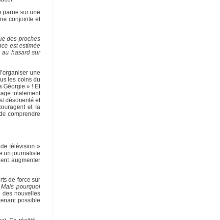
n parue sur une
ne conjointe et
que des proches
nce est estimée
e au hasard sur
d’organiser une
s les coins du
a Géorgie » ! Et
sage totalement
st désorienté et
couragent et la
e de comprendre
 de télévision »
e
un journaliste
ient augmenter
ts de force sur
 Mais pourquoi
re des nouvelles
tenant possible